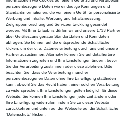
Informationen wie Cookies auf einem Gerät zu und verarbeiten
personenbezogene Daten wie eindeutige Kennungen und
WTA
Standardinformationen, die von einem Gerät für personalisierte
Barbora Krejcikova und Katie Boulter setzen ihre
Werbung und Inhalte, Werbung und Inhaltsmessung,
enttäuschenden Kampagnen beim WTA 125-Event
Zielgruppenforschung und Serviceentwicklung gesendet
fort, nachdem sie im Ranking stark abgerutscht
werden.
Mit Ihrer Erlaubnis dürfen wir und unsere 1733 Partner
sind
über Gerätescans genaue Standortdaten und Kenndaten
abfragen. Sie können auf die entsprechende Schaltfläche
06 November 2025
klicken, um der o. a. Datenverarbeitung durch uns und unsere
Partner zuzustimmen. Alternativ können Sie auf detailliertere
Informationen zugreifen und Ihre Einstellungen ändern, bevor
Sie der Verarbeitung zustimmen oder diese ablehnen.
Bitte
beachten Sie, dass die Verarbeitung mancher
personenbezogenen Daten ohne Ihre Einwilligung stattfinden
kann, obwohl Sie das Recht haben, einer solchen Verarbeitung
zu widersprechen. Ihre Einstellungen gelten lediglich für diese
Website. Sie können Ihre Einstellungen jederzeit ändern oder
Ihre Einwilligung widerrufen, indem Sie zu dieser Website
zurückkehren und unten auf der Webseite auf die Schaltfläche
"Datenschutz" klicken.