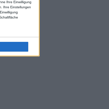
ne Ihre Einwilligung
J-L-Struff wahrscheinlich morge 3 Spiele absolvieren (2.
. Ihre Einstellungen
Einzel 1x Doppel) dank der hervorragenden Unterstützung
Einwilligung
Kommentators für F-A-A
Schaltfläche