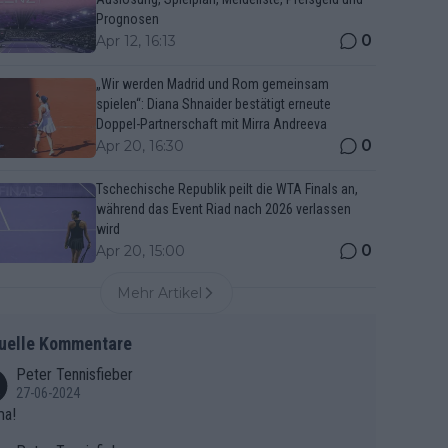
Prognosen
0
Apr 12, 16:13
„Wir werden Madrid und Rom gemeinsam
spielen“: Diana Shnaider bestätigt erneute
Doppel-Partnerschaft mit Mirra Andreeva
0
Apr 20, 16:30
Tschechische Republik peilt die WTA Finals an,
während das Event Riad nach 2026 verlassen
wird
0
Apr 20, 15:00
Mehr Artikel
uelle Kommentare
Peter Tennisfieber
27-06-2024
ma!