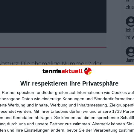
ch a
Ich 
ird 
vers
eine
r in
Jann
r Absturz: Die ehemalige Nummer 2 der
em i
 an Position drei gesetzt – eine
merk
edenkt, dass sie vor etwas mehr als
eite
Wir respektieren Ihre Privatsphäre
Dopp
t, a
.
n si
 Partner speichern und/oder greifen auf Informationen wie Cookies au
Wört
mmen
nbezogene Daten wie eindeutige Kennungen und Standardinformatione
die Australian Open wegen einer
B. C
nt. 
sierte Werbung und Inhalte, Werbung und Inhaltsmessung, Zielgruppen
ause
usstellte, war die Verletzung ernst –
gesendet werden.
Mit Ihrer Erlaubnis dürfen wir und unsere 1733 Part
ient
Dopp
on v
n und Kenndaten abfragen. Sie können auf die entsprechende Schaltfl
atz zurückkehren. Dank der noch
ewon
mmen
ung durch uns und unsere Partner zuzustimmen. Alternativ können Sie au
Fina
mbledon-Triumph 2024 blieb sie
Genr
fen und Ihre Einstellungen ändern, bevor Sie der Verarbeitung zustim
kel 