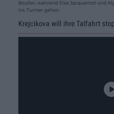
Boulter, während Elsa Jacquemot und Aly
ins Turnier gehen.
Krejcikova will ihre Talfahrt st