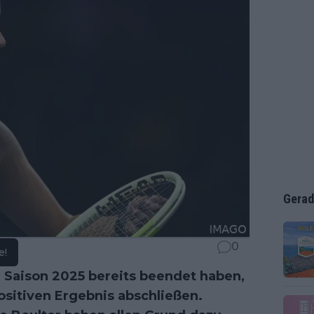
Gerad
0
e!
 Saison 2025 bereits beendet haben,
ositiven Ergebnis abschließen.