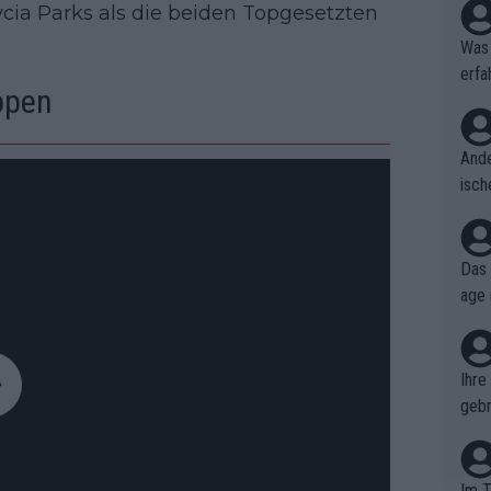
cia Parks als die beiden Topgesetzten
Was 
erfa
oppen
niss
Ande
isch
cht,
Das 
age 
ollt
ben.
Ihre
gebr
ch H
Im T