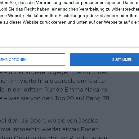
rtreten. Doch um ihre Position zu
chten Sie, dass die Verarbeitung mancher personenbezogenen Daten oh
uss 
wohl Sie das Recht haben, einer solchen Verarbeitung zu widersprechen
isse liefern.
mal 
diese Website. Sie können Ihre Einstellungen jederzeit ändern oder Ihre 
des 
e zu dieser Website zurückkehren und unten auf der Webseite auf die 
kt bei ihrem zweiten Turnier –
n.
ie bereits 2021 gewonnen hatte. Doch
 Veronika Kudermetova.
cht alles nach Plan. Ein frühes Aus in
EHR OPTIONEN
ZUSTIMMEN
beim Vorbereitungsturnier in
 – unter anderem gegen die Britinnen
sich im Viertelfinale zurück, um Kräfte
sie in der dritten Runde Emma Navarro
 – was sie von den Top 20 auf Rang 78
ei den US Open, wo sie von Jessica
cikova immerhin wieder etwas Boden
uhan Open in der dritten Runde gegen