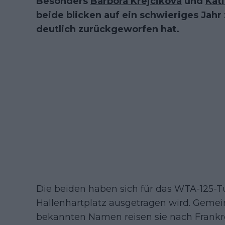
Besonders
Barbora Krejcikova
und
Kati
beide blicken auf ein schwieriges Jahr 
deutlich zurückgeworfen hat.
Die beiden haben sich für das WTA-125-T
Hallenhartplatz ausgetragen wird. Geme
bekannten Namen reisen sie nach Frankreic