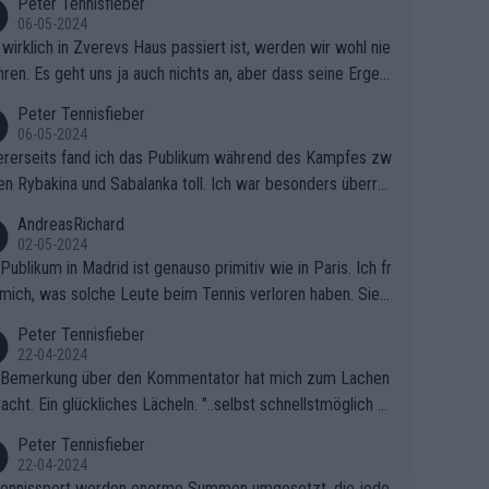
Peter Tennisfieber
06-05-2024
wirklich in Zverevs Haus passiert ist, werden wir wohl nie
hren. Es geht uns ja auch nichts an, aber dass seine Ergeb
e in letzter Zeit gelitten haben, ist ganz klar.
Peter Tennisfieber
06-05-2024
rerseits fand ich das Publikum während des Kampfes zw
en Rybakina und Sabalanka toll. Ich war besonders überras
 wie viele Fans da waren.
AndreasRichard
02-05-2024
Publikum in Madrid ist genauso primitiv wie in Paris. Ich fr
mich, was solche Leute beim Tennis verloren haben. Sie s
en besser zum Fußball gehen, dort sind sie besser aufgeho
Peter Tennisfieber
22-04-2024
 Bemerkung über den Kommentator hat mich zum Lachen
acht. Ein glückliches Lächeln. "..selbst schnellstmöglich na
ause.." 😂🤣🤩
Peter Tennisfieber
22-04-2024
ennissport werden enorme Summen umgesetzt, die jedo