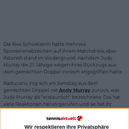
Die Kiwi-Schweizerin hatte mehrere
Sponsorenabzeichen auf ihrem Matchdress, aber
Astonish stand im Vordergrund, nachdem Judy
Murray die 21-Jährige wegen ihres Rückzugs aus
dem gemischten Doppel ironisch angegriffen hatte.
Raducanu zog sich am Samstag aus dem
gemischten Doppel mit
Andy Murray
zurück, was
Judy Murray als "erstaunlich" bezeichnete. Das hat
viele Reaktionen hervorgerufen und sie hat ihr
Konto auf privat gestellt. Aber sie ging wieder an die
Öffentlichkeit und sagte, es sei nur Sarkasmus
gewesen.
Wir respektieren Ihre Privatsphäre