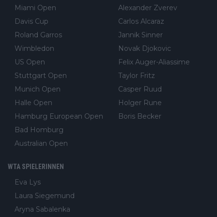
Miami Open
Alexander Zverev
Davis Cup
Carlos Alcaraz
Roland Garros
Jannik Sinner
Wimbledon
Novak Djokovic
US Open
Felix Auger-Aliassime
Stuttgart Open
Taylor Fritz
Munich Open
Casper Ruud
Halle Open
Holger Rune
Hamburg European Open
Boris Becker
Bad Homburg
Australian Open
WTA SPIELERINNEN
Eva Lys
Laura Siegemund
Aryna Sabalenka