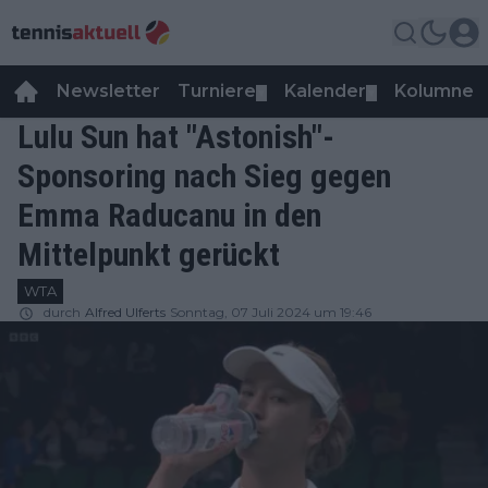
Newsletter
Turniere
Kalender
Kolumnen
▼
▼
Lulu Sun hat "Astonish"-
Sponsoring nach Sieg gegen
Emma Raducanu in den
Mittelpunkt gerückt
WTA
durch
Alfred Ulferts
Sonntag, 07 Juli 2024 um 19:46