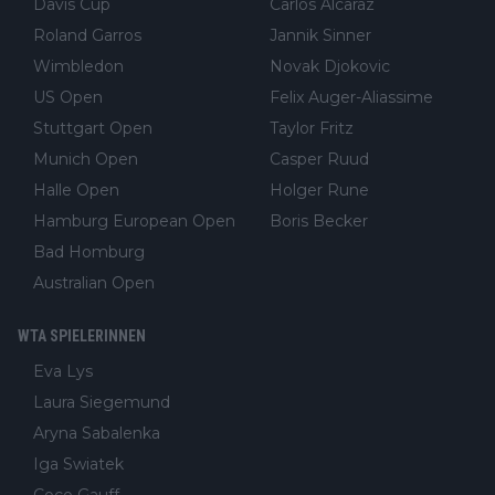
Davis Cup
Carlos Alcaraz
Roland Garros
Jannik Sinner
Wimbledon
Novak Djokovic
US Open
Felix Auger-Aliassime
Stuttgart Open
Taylor Fritz
Munich Open
Casper Ruud
Halle Open
Holger Rune
Hamburg European Open
Boris Becker
Bad Homburg
Australian Open
WTA SPIELERINNEN
Eva Lys
Laura Siegemund
Aryna Sabalenka
Iga Swiatek
Coco Gauff