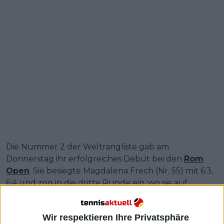
Die Nummer 2 der Weltrangliste gab am
Donnerstag ihr erfolgreiches Debüt bei den
Rom
Open
. Sie besiegte Magdalena Frech (Nr. 55) mit 6:3,
6:4 und zog in die dritte Runde ein, wo sie auf
Jaqueline Cristian (Nr. 68) treffen wird.
Weiterlesen
Wir respektieren Ihre Privatsphäre