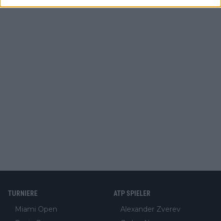
TURNIERE
ATP SPIELER
Miami Open
Alexander Zverev