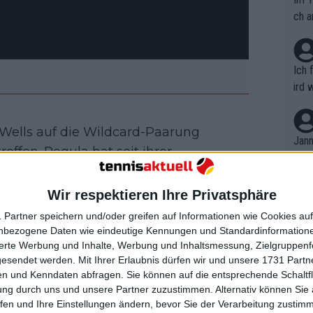
ch a
Ich 
ird 
vers
eine
 Wells auf die Wildcard-Paarung
r in
Jann
reffen. Pegula hat seit ihrer
em i
en
nur ein weiteres Turnier bestritten.
merk
eite
hte sie das Halbfinale im Einzel und
Wir respektieren Ihre Privatsphäre
Dopp
t, a
n si
 Partner speichern und/oder greifen auf Informationen wie Cookies au
Wört
mmen
nbezogene Daten wie eindeutige Kennungen und Standardinformatione
B. C
nt. 
sierte Werbung und Inhalte, Werbung und Inhaltsmessung, Zielgruppen
ause
gesendet werden.
Mit Ihrer Erlaubnis dürfen wir und unsere 1731 Part
ient
Dopp
on v
n und Kenndaten abfragen. Sie können auf die entsprechende Schaltfl
ewon
mmen
ung durch uns und unsere Partner zuzustimmen. Alternativ können Sie au
Fina
auff
! On the set of her 
Genr
fen und Ihre Einstellungen ändern, bevor Sie der Verarbeitung zustim
kel 