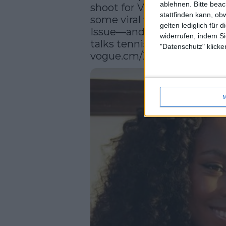
ablehnen.
Bitte bea
shoot for Vogue’s April cove
stattfinden kann, ob
some viral filter trends for a
gelten lediglich für 
Issue—and on the brink of 
widerrufen, indem Si
"Datenschutz" klicke
vogue.cm/ZKjkV1G
M