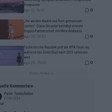
Prognosen
0
Apr 12, 16:13
„Wir werden Madrid und Rom gemeinsam
spielen“: Diana Shnaider bestätigt erneute
Doppel-Partnerschaft mit Mirra Andreeva
0
Apr 20, 16:30
Tschechische Republik peilt die WTA Finals an,
während das Event Riad nach 2026 verlassen
wird
0
Apr 20, 15:00
Mehr Artikel
uelle Kommentare
Peter Tennisfieber
27-06-2024
ma!