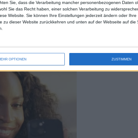
chten Sie, dass die Verarbeitung mancher personenbezogenen Daten oh
r, the tennis star took 
uss 
wohl Sie das Recht haben, einer solchen Verarbeitung zu widersprechen
 spin. For Vogue’s April 
mal 
diese Website. Sie können Ihre Einstellungen jederzeit ändern oder Ihre 
her 20th birthday—she 
des 
e zu dieser Website zurückkehren und unten auf der Webseite auf die 
talks tennis, family, and her big goals for 2024. 
n.
Watch on X
EHR OPTIONEN
ZUSTIMMEN