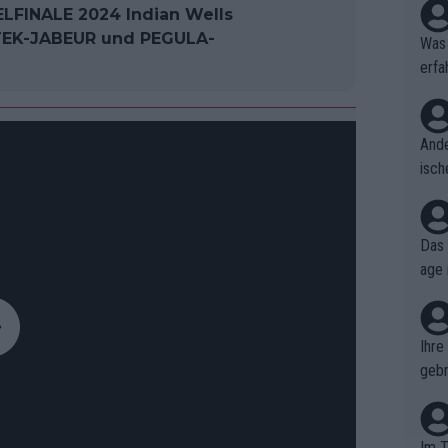
FINALE 2024 Indian Wells
TEK-JABEUR und PEGULA-
Was 
erfa
niss
Ande
isch
cht,
Das 
age 
ollt
ben.
Ihre
gebr
ch H
Im T