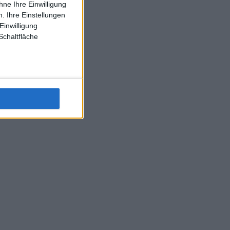
ne Ihre Einwilligung
J-L-Struff wahrscheinlich morge 3 Spiele absolvieren (2.
. Ihre Einstellungen
Einzel 1x Doppel) dank der hervorragenden Unterstützung
Einwilligung
Kommentators für F-A-A
Schaltfläche