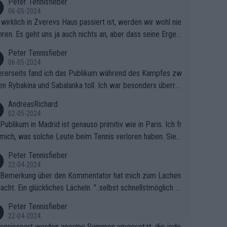
Peter Tennisfieber
06-05-2024
wirklich in Zverevs Haus passiert ist, werden wir wohl nie
hren. Es geht uns ja auch nichts an, aber dass seine Ergeb
e in letzter Zeit gelitten haben, ist ganz klar.
Peter Tennisfieber
06-05-2024
rerseits fand ich das Publikum während des Kampfes zw
en Rybakina und Sabalanka toll. Ich war besonders überras
 wie viele Fans da waren.
AndreasRichard
02-05-2024
Publikum in Madrid ist genauso primitiv wie in Paris. Ich fr
mich, was solche Leute beim Tennis verloren haben. Sie s
en besser zum Fußball gehen, dort sind sie besser aufgeho
Peter Tennisfieber
22-04-2024
 Bemerkung über den Kommentator hat mich zum Lachen
acht. Ein glückliches Lächeln. "..selbst schnellstmöglich na
ause.." 😂🤣🤩
Peter Tennisfieber
22-04-2024
ennissport werden enorme Summen umgesetzt, die jedo