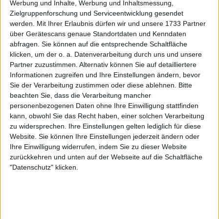
Werbung und Inhalte, Werbung und Inhaltsmessung,
Steffi Graf, Jennifer Capriati, Lindsay Davenport,
Zielgruppenforschung und Serviceentwicklung gesendet
Venus Williams, Martina Hingis, Justine Henin und
werden.
Mit Ihrer Erlaubnis dürfen wir und unsere 1733 Partner
Maria Sharapova. Sechs Spielerinnen haben das
über Gerätescans genaue Standortdaten und Kenndaten
Turnier mehr als einmal gewonnen, vier von ihnen
abfragen. Sie können auf die entsprechende Schaltfläche
nacheinander. Graf hält den Rekord für die meisten
klicken, um der o. a. Datenverarbeitung durch uns und unsere
Siege (4); Venus Williams hält den Rekord für die
Partner zuzustimmen. Alternativ können Sie auf detailliertere
Informationen zugreifen und Ihre Einstellungen ändern, bevor
meisten aufeinanderfolgenden Titel (3).
Sie der Verarbeitung zustimmen oder diese ablehnen.
Bitte
Ergebnisse Damen-Einzel San
beachten Sie, dass die Verarbeitung mancher
personenbezogenen Daten ohne Ihre Einwilligung stattfinden
Diego Open:
kann, obwohl Sie das Recht haben, einer solchen Verarbeitung
zu widersprechen. Ihre Einstellungen gelten lediglich für diese
Website. Sie können Ihre Einstellungen jederzeit ändern oder
1984 Debbie Spence besiegt Betsy Nagelsen 6:3,
Ihre Einwilligung widerrufen, indem Sie zu dieser Website
6:7(3:7), 6:4
zurückkehren und unten auf der Webseite auf die Schaltfläche
1985 Annabel Croft besiegt Wendy Turnbull 6:0,
"Datenschutz" klicken.
7:6(7:5)
1986 Melissa Gurney besiegt Stephanie Rehe 6:2, 6:4
1987 Raffaella Reggi besiegt Anne Minter 6:0, 6:4
1988 Stephanie Rehe besiegt Ann Grossman 6:1, 6:1