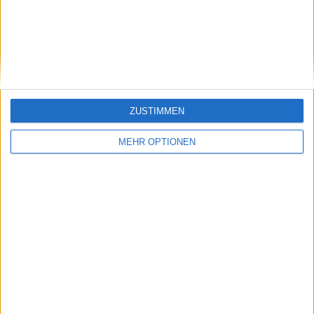
Halbfinale der Nottingham Open
16 Juni 2024
ZUSTIMMEN
MEHR OPTIONEN
WTA
(VIDEO) Emma Raducanu schlägt vor der Rückkehr
zum Billie Jean King Cup in Frankreich zum ersten
Mal auf Sand auf