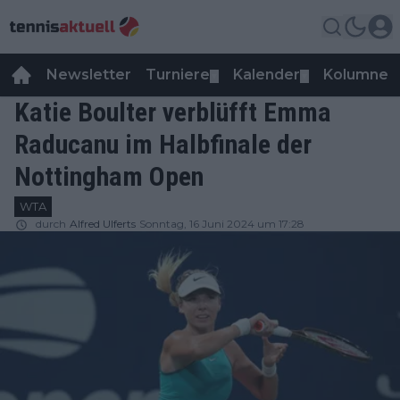
Newsletter
Turniere
Kalender
Kolumnen
▼
▼
Katie Boulter verblüfft Emma
Raducanu im Halbfinale der
Nottingham Open
WTA
durch
Alfred Ulferts
Sonntag, 16 Juni 2024 um 17:28