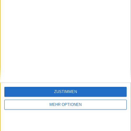
Besucher
0
Vorheriger Artikel
Nächster Artikel
ZUSTIMMEN
Emma Raducanu raus
Swiateks Psychologin
aus Großbritanniens
erzählt von ihrem
MEHR OPTIONEN
Tennisteam für die
Weg zum Erfolg
Olympischen Spiele,
Andy Murray dafür
dabei