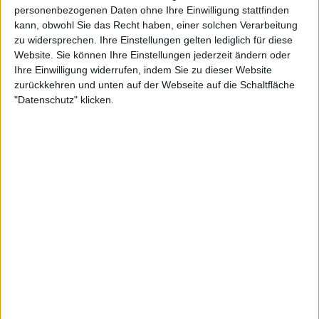
personenbezogenen Daten ohne Ihre Einwilligung stattfinden
kann, obwohl Sie das Recht haben, einer solchen Verarbeitung
zu widersprechen. Ihre Einstellungen gelten lediglich für diese
Website. Sie können Ihre Einstellungen jederzeit ändern oder
Ihre Einwilligung widerrufen, indem Sie zu dieser Website
Weiterlesen
zurückkehren und unten auf der Webseite auf die Schaltfläche
"Datenschutz" klicken.
"Danielle Collins hätte Iga
Swiatek fast getötet":
Amerikanerin sorgt für
Kontroverse um Bodenbelag der
Weltnummer 1 bei Olympia-
Niederlage (VIDEO)
Doch während Collins bei ihren letzten Olympischen
Spielen ausscheidet, ist es für sie ein unrühmliches
Ende, da sie ihre Karriere zum Jahresende beendet
und Swiatek die erste Polin ist, die bei Olympischen
Spielen in die Endrunde kommt.