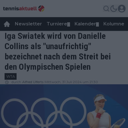
Newsletter
Turniere
Kalender
Kolumnen
▼
▼
Iga Swiatek wird von Danielle
Collins als "unaufrichtig"
bezeichnet nach dem Streit bei
den Olympischen Spielen
WTA
durch
Alfred Ulferts
Mittwoch, 31 Juli 2024 um 21:30