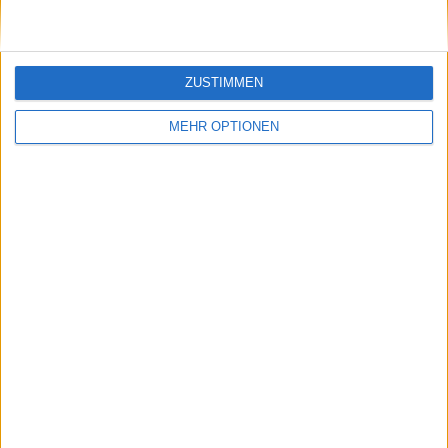
ZUSTIMMEN
MEHR OPTIONEN
Vorheriger Artikel
Nächster Artikel
Rafa Nadal und Carlos
Über seine Zukunft
Alcaraz werden von
als Tennisspieler ist
der Erfahrung
sich Rafael Nadal nach
überholt und
den Olympischen
scheiden bei den
Spielen unschlüssig
Olympischen Spielen
2024 in Paris aus