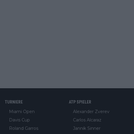
TURNIERE
ATP SPIELER
Miami Open
Alexander Zverev
Davis Cup
Carlos Alcaraz
Roland Garros
Jannik Sinner