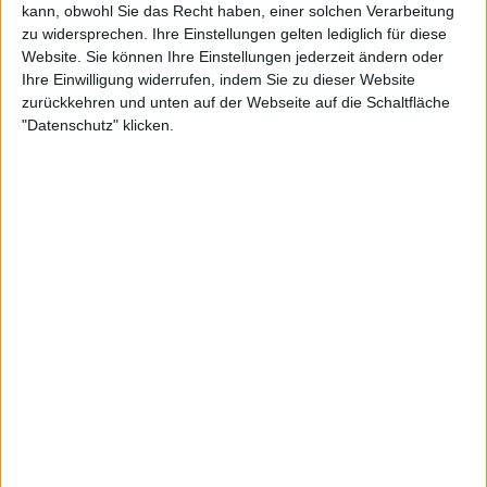
kann, obwohl Sie das Recht haben, einer solchen Verarbeitung
zu widersprechen. Ihre Einstellungen gelten lediglich für diese
Website. Sie können Ihre Einstellungen jederzeit ändern oder
Ihre Einwilligung widerrufen, indem Sie zu dieser Website
zurückkehren und unten auf der Webseite auf die Schaltfläche
"Datenschutz" klicken.
Aber ihre Freunde haben ihn auf einen Roadtrip
mitgenommen, um sie zu überraschen. Da Collins
nun erst in Madrid spielt, wird sie viel Zeit haben, die
verlorene Zeit aufzuholen, nachdem sie den
größten Teil des letzten Monats unterwegs war.
"Ich bin sicher, dass einige von Ihnen ihn schon
einmal hier herumlaufen gesehen haben", sagte
Collins nach dem Finale. "Aber er kommt an den
Spieltagen nicht mit, weil er mein Kletthund ist und
nicht gerne von meiner Seite weicht. Er ist sehr
ängstlich, selbst wenn er dort sitzt und ich hier bin,