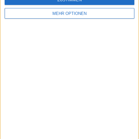
MEHR OPTIONEN
Vorheriger Artikel
Nächster Artikel
Stuttgart Open 2024:
Ein Schlag für das
Der Siegerin winkt
spanische Tennis:
wieder ein E-Auto
Carlos Alcaraz wird
nicht in Monte Carlo
spielen