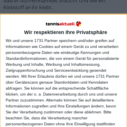
dass er Aufmerksamkeit braucht und wie ein
Klebstoff an ihr klebt.
Weiterlesen
Wir respektieren Ihre Privatsphäre
"Ich hasse es, gegen diesen Kerl
zu verlieren": Danielle Collins'
Wir und unsere 1731 Partner speichern und/oder greifen auf
Kampfgeist geht mit Freund
Informationen wie Cookies auf einem Gerät zu und verarbeiten
personenbezogene Daten wie eindeutige Kennungen und
Bryan auf den Golfplatz
Standardinformationen, die von einem Gerät für personalisierte
Werbung und Inhalte, Werbung und Inhaltsmessung,
Zielgruppenforschung und Serviceentwicklung gesendet
werden.
Mit Ihrer Erlaubnis dürfen wir und unsere 1731 Partner
über Gerätescans genaue Standortdaten und Kenndaten
abfragen. Sie können auf die entsprechende Schaltfläche
klicken, um der o. a. Datenverarbeitung durch uns und unsere
Partner zuzustimmen. Alternativ können Sie auf detailliertere
Informationen zugreifen und Ihre Einstellungen ändern, bevor
Sie der Verarbeitung zustimmen oder diese ablehnen.
Bitte
beachten Sie, dass die Verarbeitung mancher
personenbezogenen Daten ohne Ihre Einwilligung stattfinden