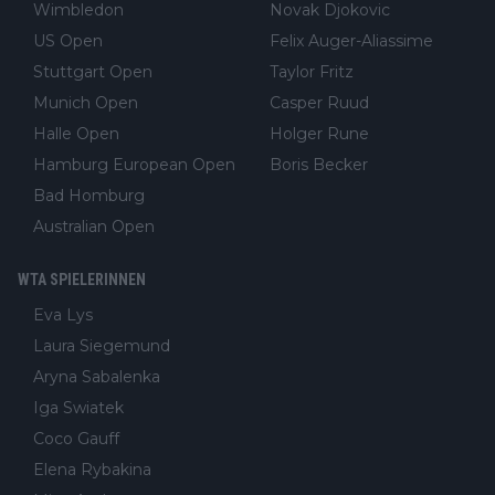
Wimbledon
Novak Djokovic
US Open
Felix Auger-Aliassime
Stuttgart Open
Taylor Fritz
Munich Open
Casper Ruud
Halle Open
Holger Rune
Hamburg European Open
Boris Becker
Bad Homburg
Australian Open
WTA SPIELERINNEN
Eva Lys
Laura Siegemund
Aryna Sabalenka
Iga Swiatek
Coco Gauff
Elena Rybakina