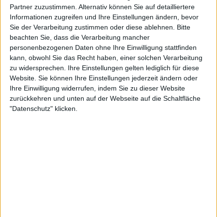
Partner zuzustimmen. Alternativ können Sie auf detailliertere
Zuschauer an und verkörpert den Geist von
Informationen zugreifen und Ihre Einstellungen ändern, bevor
Exzellenz und Tradition, der den Tennissport
Sie der Verarbeitung zustimmen oder diese ablehnen.
Bitte
ausmacht.
beachten Sie, dass die Verarbeitung mancher
Der aktuelle Champion ist Ons Jabeur, der das
personenbezogenen Daten ohne Ihre Einwilligung stattfinden
Einzelturnier im April 2023 gewonnen hat.
kann, obwohl Sie das Recht haben, einer solchen Verarbeitung
Ergebnis Dameneinzel Finale
zu widersprechen. Ihre Einstellungen gelten lediglich für diese
Website. Sie können Ihre Einstellungen jederzeit ändern oder
Ihre Einwilligung widerrufen, indem Sie zu dieser Website
Charleston Open
zurückkehren und unten auf der Webseite auf die Schaltfläche
"Datenschutz" klicken.
2013 Serena Williams (3) besiegt Jelena Janković
3:6, 6:0, 6:2
2014 Andrea Petkovic besiegt Jana Čepelová 7:5, 6:2
2015 Angelique Kerber besiegt Madison Keys 6:2,
4:6, 7:5
2016 Sloane Stephens besiegt Elena Vesnina
7:6(7:4), 6:2
2017 Daria Kasatkina besiegt Jeļena Ostapenko 6:3,
6:1