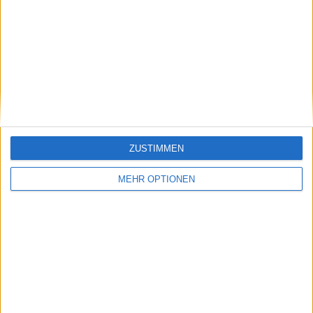
„Ein Sieg ist ein Sieg“: Jessica Pegula erreicht das
Charleston-Finale nach einem weiteren
Dreisatzkampf
05 April 2026
ZUSTIMMEN
MEHR OPTIONEN
WTA
WTA Charleston Open Halbfinale im Überblick |
Jessica Pegula übersteht Jovic-Test;