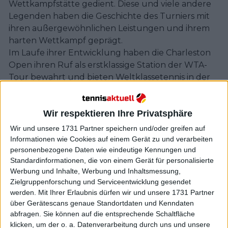
Wettkampfstätte gedient. Diese und viele andere
Legenden haben die Geschichte des Turniers mit
ihren außergewöhnlichen Leistungen und ihrem
harten Wettkampf geprägt.
Im Laufe ihrer Entwicklung haben die Charleston
Open ihren Ruf als erstklassige Station der WTA-
Tour bewahrt und bieten Weltklassetennis in der
malerischen Kulisse von Charleston. Die
Umstellung des Turniers auf grüne Sandplätze hat
Wir respektieren Ihre Privatsphäre
dem Wettbewerb eine einzigartige Dimension
verliehen und die Spielerinnen vor die
Wir und unsere 1731 Partner speichern und/oder greifen auf
Herausforderung gestellt, ihr Spiel an diesen
Informationen wie Cookies auf einem Gerät zu und verarbeiten
personenbezogene Daten wie eindeutige Kennungen und
Untergrund anzupassen. Darüber hinaus hat das
Standardinformationen, die von einem Gerät für personalisierte
Engagement der Veranstaltung, ein
Werbung und Inhalte, Werbung und Inhaltsmessung,
unvergessliches Erlebnis für Spielerinnen und Fans
Zielgruppenforschung und Serviceentwicklung gesendet
gleichermaßen zu bieten, ihren Status als beliebter
werden.
Mit Ihrer Erlaubnis dürfen wir und unsere 1731 Partner
Fixpunkt im Tenniskalender gefestigt.
über Gerätescans genaue Standortdaten und Kenndaten
Das 2016 in Volvo Car Open umbenannte Turnier
abfragen. Sie können auf die entsprechende Schaltfläche
zieht weiterhin Top-Talente und begeisterte
klicken, um der o. a. Datenverarbeitung durch uns und unsere