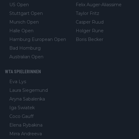
US Open
Felix Auger-Aliassime
Stuttgart Open
Taylor Fritz
Munich Open
Casper Ruud
Halle Open
Holger Rune
Hamburg European Open
Boris Becker
Bad Homburg
Australian Open
WTA SPIELERINNEN
Eva Lys
Laura Siegemund
Aryna Sabalenka
Iga Swiatek
Coco Gauff
Elena Rybakina
Mirra Andreeva