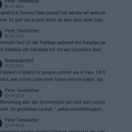
Peter Tennisfieber
06-05-2024
wirklich in Zverevs Haus passiert ist, werden wir wohl nie
hren. Es geht uns ja auch nichts an, aber dass seine Ergeb
e in letzter Zeit gelitten haben, ist ganz klar.
Peter Tennisfieber
06-05-2024
rerseits fand ich das Publikum während des Kampfes zw
en Rybakina und Sabalanka toll. Ich war besonders überras
 wie viele Fans da waren.
AndreasRichard
02-05-2024
Publikum in Madrid ist genauso primitiv wie in Paris. Ich fr
mich, was solche Leute beim Tennis verloren haben. Sie s
en besser zum Fußball gehen, dort sind sie besser aufgeho
Peter Tennisfieber
22-04-2024
 Bemerkung über den Kommentator hat mich zum Lachen
acht. Ein glückliches Lächeln. "..selbst schnellstmöglich na
ause.." 😂🤣🤩
Peter Tennisfieber
22-04-2024
ennissport werden enorme Summen umgesetzt, die jedo