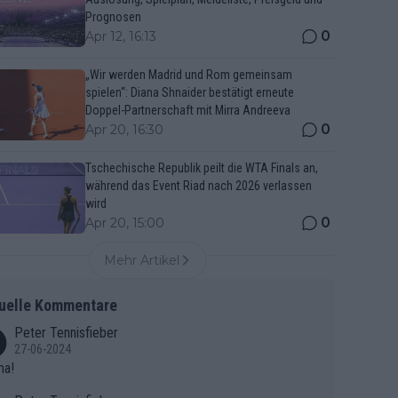
Prognosen
0
Apr 12, 16:13
„Wir werden Madrid und Rom gemeinsam
spielen“: Diana Shnaider bestätigt erneute
Doppel-Partnerschaft mit Mirra Andreeva
0
Apr 20, 16:30
Tschechische Republik peilt die WTA Finals an,
während das Event Riad nach 2026 verlassen
wird
0
Apr 20, 15:00
Mehr Artikel
uelle Kommentare
Peter Tennisfieber
27-06-2024
ma!