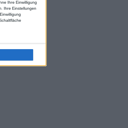
ne Ihre Einwilligung
J-L-Struff wahrscheinlich morge 3 Spiele absolvieren (2.
. Ihre Einstellungen
Einzel 1x Doppel) dank der hervorragenden Unterstützung
Einwilligung
Kommentators für F-A-A
Schaltfläche