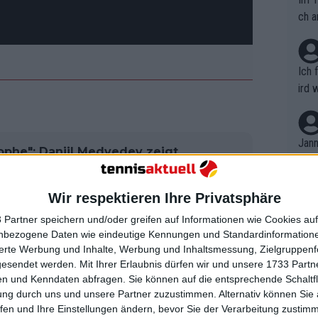
ch a
Ich 
ird 
vers
eine
r in
Jann
rophe": Daniil Medvedev zeigt
em i
023 besorgt über langsame
merk
r
eite
Wir respektieren Ihre Privatsphäre
Dopp
t, a
n si
 Partner speichern und/oder greifen auf Informationen wie Cookies au
Wört
te das passieren?
mmen
nbezogene Daten wie eindeutige Kennungen und Standardinformatione
B. C
nt. 
sierte Werbung und Inhalte, Werbung und Inhaltsmessung, Zielgruppen
ause
gesendet werden.
Mit Ihrer Erlaubnis dürfen wir und unsere 1733 Part
ient
Dopp
ngsort für die WTA Finals 2023
on v
n und Kenndaten abfragen. Sie können auf die entsprechende Schaltfl
ewon
mmen
 Kontroverse um die Möglichkeit
ung durch uns und unsere Partner zuzustimmen. Alternativ können Sie au
Fina
Genr
fen und Ihre Einstellungen ändern, bevor Sie der Verarbeitung zustim
rnier in seiner Hauptstadt Riad
kel 