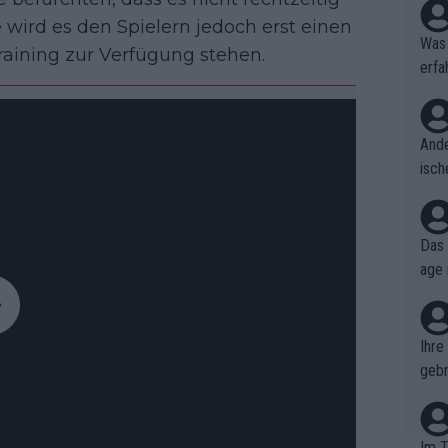
e wird es den Spielern jedoch erst einen
Was 
aining zur Verfügung stehen.
erfa
niss
Ande
isch
cht,
Das 
age 
ollt
ben.
Ihre
gebr
ch H
Im T