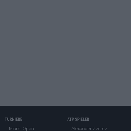
TURNIERE
ATP SPIELER
Miami Open
Alexander Zverev