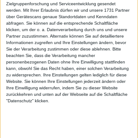
Zielgruppenforschung und Serviceentwicklung gesendet
werden.
Mit Ihrer Erlaubnis dürfen wir und unsere 1731 Partner
über Gerätescans genaue Standortdaten und Kenndaten
abfragen. Sie können auf die entsprechende Schaltfläche
klicken, um der o. a. Datenverarbeitung durch uns und unsere
"Ich wollte nicht die gleichen Fehler
Partner zuzustimmen. Alternativ können Sie auf detailliertere
Informationen zugreifen und Ihre Einstellungen ändern, bevor
machen"
Sie der Verarbeitung zustimmen oder diese ablehnen.
Bitte
beachten Sie, dass die Verarbeitung mancher
personenbezogenen Daten ohne Ihre Einwilligung stattfinden
Die anspruchsvollen Saisons der WTA- und ATP-
kann, obwohl Sie das Recht haben, einer solchen Verarbeitung
Tour stellen für Spielerinnen mit Verletzungen
zu widersprechen. Ihre Einstellungen gelten lediglich für diese
während des ganzen Jahres eine zunehmende
Website. Sie können Ihre Einstellungen jederzeit ändern oder
Herausforderung dar. Nicht nur, dass die Turniere
Ihre Einwilligung widerrufen, indem Sie zu dieser Website
fast das ganze Jahr über gespielt werden und einige
zurückkehren und unten auf der Webseite auf die Schaltfläche
Spielerinnen im Dezember nur wenige Wochen
"Datenschutz" klicken.
Pause machen, um mit dem Training für die
Saisonvorbereitung zu beginnen, sondern auch der
Wechsel des Belags ist kompliziert.
Im April begann die Sandplatzsaison und dauerte