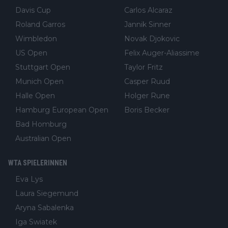
Davis Cup
Carlos Alcaraz
Roland Garros
Jannik Sinner
Wimbledon
Novak Djokovic
US Open
Felix Auger-Aliassime
Stuttgart Open
Taylor Fritz
Munich Open
Casper Ruud
Halle Open
Holger Rune
Hamburg European Open
Boris Becker
Bad Homburg
Australian Open
WTA SPIELERINNEN
Eva Lys
Laura Siegemund
Aryna Sabalenka
Iga Swiatek