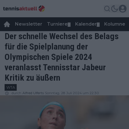
Newsletter
Turniere
Kalender
Kolumnen
▼
▼
Der schnelle Wechsel des Belags
für die Spielplanung der
Olympischen Spiele 2024
veranlasst Tennisstar Jabeur
Kritik zu äußern
WTA
durch
Alfred Ulferts
Sonntag, 28 Juli 2024 um 22:30