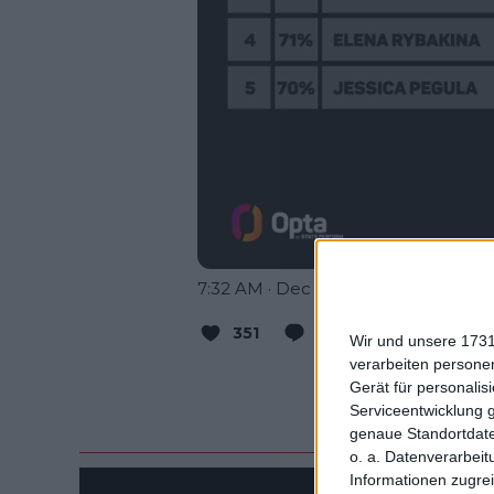
7:32 AM · Dec 22, 2023
351
Reply
Copy lin
Wir und unsere 1731
verarbeiten persone
Read 7 r
Gerät für personali
Serviceentwicklung 
genaue Standortdate
o. a. Datenverarbeit
Informationen zugrei