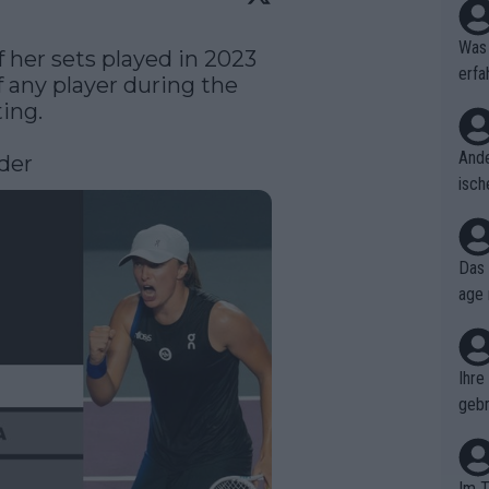
Was 
 her sets played in 2023 
erfa
f any player during the 
niss
ng. 

Ande
der
isch
cht,
Das 
age 
ollt
ben.
Ihre
gebr
ch H
Im T