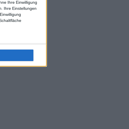
ne Ihre Einwilligung
J-L-Struff wahrscheinlich morge 3 Spiele absolvieren (2.
. Ihre Einstellungen
Einzel 1x Doppel) dank der hervorragenden Unterstützung
Einwilligung
Kommentators für F-A-A
Schaltfläche