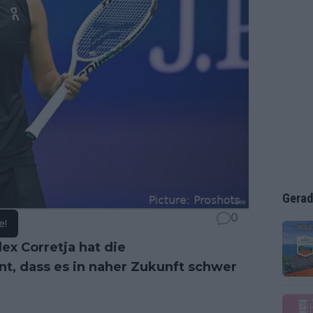
Gerad
0
e!
ex Corretja hat die
t, dass es in naher Zukunft schwer
.