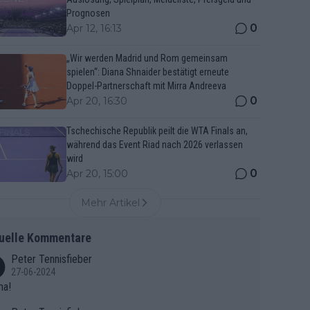
Prognosen
0
Apr 12, 16:13
„Wir werden Madrid und Rom gemeinsam
spielen“: Diana Shnaider bestätigt erneute
Doppel-Partnerschaft mit Mirra Andreeva
0
Apr 20, 16:30
Tschechische Republik peilt die WTA Finals an,
während das Event Riad nach 2026 verlassen
wird
0
Apr 20, 15:00
Mehr Artikel
uelle Kommentare
Peter Tennisfieber
27-06-2024
ma!