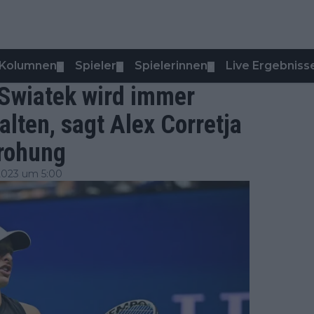
Kolumnen
Spieler
Spielerinnen
Live Ergebniss
▼
▼
▼
 Swiatek wird immer
lten, sagt Alex Corretja
rohung
2023 um 5:00