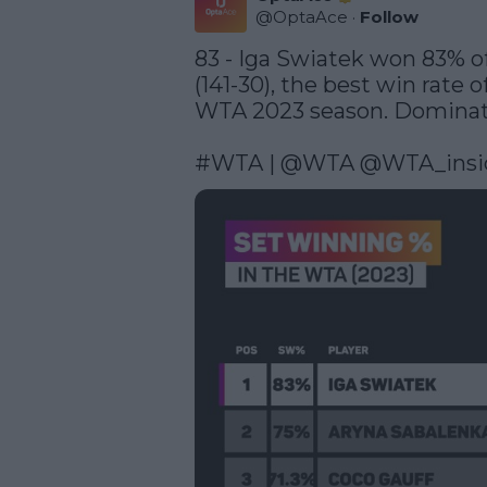
@
OptaAce
·
Follow
83 - Iga Swiatek won 83% of
(141-30), the best win rate o
WTA 2023 season. Dominati
#WTA
 | 
@WTA
 @WTA_insi