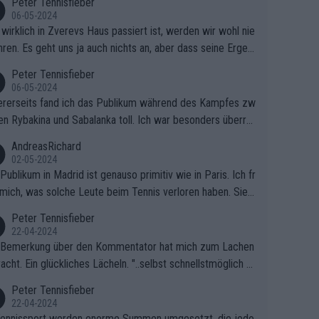
Peter Tennisfieber
06-05-2024
wirklich in Zverevs Haus passiert ist, werden wir wohl nie
hren. Es geht uns ja auch nichts an, aber dass seine Ergeb
e in letzter Zeit gelitten haben, ist ganz klar.
Peter Tennisfieber
06-05-2024
rerseits fand ich das Publikum während des Kampfes zw
en Rybakina und Sabalanka toll. Ich war besonders überras
 wie viele Fans da waren.
AndreasRichard
02-05-2024
Publikum in Madrid ist genauso primitiv wie in Paris. Ich fr
mich, was solche Leute beim Tennis verloren haben. Sie s
en besser zum Fußball gehen, dort sind sie besser aufgeho
Peter Tennisfieber
22-04-2024
 Bemerkung über den Kommentator hat mich zum Lachen
acht. Ein glückliches Lächeln. "..selbst schnellstmöglich na
ause.." 😂🤣🤩
Peter Tennisfieber
22-04-2024
ennissport werden enorme Summen umgesetzt, die jedo