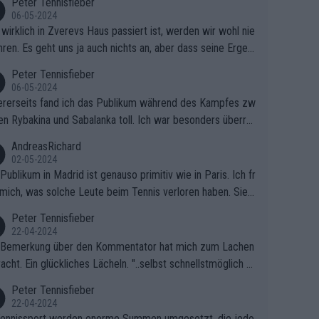
Peter Tennisfieber
06-05-2024
wirklich in Zverevs Haus passiert ist, werden wir wohl nie
hren. Es geht uns ja auch nichts an, aber dass seine Ergeb
e in letzter Zeit gelitten haben, ist ganz klar.
Peter Tennisfieber
06-05-2024
rerseits fand ich das Publikum während des Kampfes zw
en Rybakina und Sabalanka toll. Ich war besonders überras
 wie viele Fans da waren.
AndreasRichard
02-05-2024
Publikum in Madrid ist genauso primitiv wie in Paris. Ich fr
mich, was solche Leute beim Tennis verloren haben. Sie s
en besser zum Fußball gehen, dort sind sie besser aufgeho
Peter Tennisfieber
22-04-2024
 Bemerkung über den Kommentator hat mich zum Lachen
acht. Ein glückliches Lächeln. "..selbst schnellstmöglich na
ause.." 😂🤣🤩
Peter Tennisfieber
22-04-2024
ennissport werden enorme Summen umgesetzt, die jedo