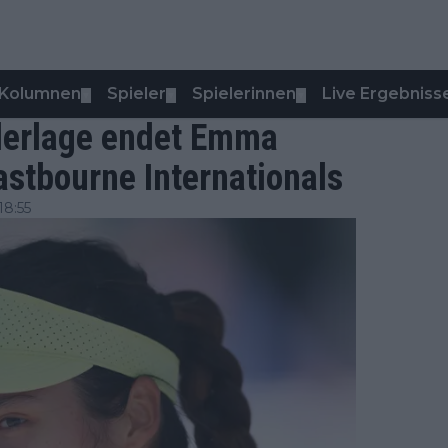
Kolumnen
Spieler
Spielerinnen
Live Ergebniss
▼
▼
▼
derlage endet Emma
stbourne Internationals
18:55