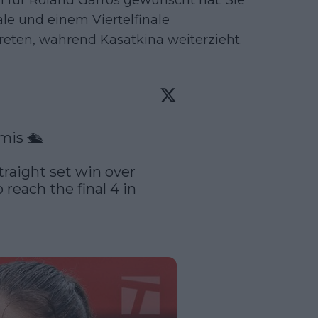
 für Roland Garros gewünscht hat. Sie
le und einem Viertelfinale
reten, während Kasatkina weiterzieht.
is 🛳️ 

raight set win over 
each the final 4 in 