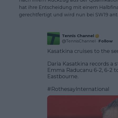
nach ihrem Rückzug aus der Qualifikation
hat ihre Entscheidung mit einem Halbfina
gerechtfertigt und wird nun bei SW19 ant
Tennis Channel
@
TennisChannel
·
Follow
Kasatkina cruises to the sem
Daria Kasatkina records a st
Emma Raducanu 6-2, 6-2 to r
Eastbourne. 

#RothesayInternational