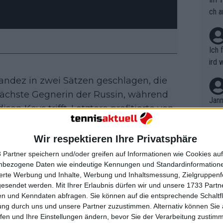
ch a
Ich 
ird 
vers
andez in zwei Sätzen geschlagen, die
eine
e nächste Gegnerin der Russin, während
r in
Jann
n Keys trifft. Letztere profitierte von
em i
 ihre Verletzungsprobleme am rechten
merk
eite
 Grund für ihr Ausscheiden angegeben
Wir respektieren Ihre Privatsphäre
Dopp
t, a
n si
 Partner speichern und/oder greifen auf Informationen wie Cookies au
Wört
mmen
nbezogene Daten wie eindeutige Kennungen und Standardinformatione
B. C
Eastbourne International gekommen
nt. 
sierte Werbung und Inhalte, Werbung und Inhaltsmessung, Zielgruppen
ause
urden ziemlich enttäuscht
gesendet werden.
Mit Ihrer Erlaubnis dürfen wir und unsere 1733 Part
ient
Dopp
on v
n und Kenndaten abfragen. Sie können auf die entsprechende Schaltfl
ewon
fnung auf ein Weiterkommen schwand.
mmen
ung durch uns und unsere Partner zuzustimmen. Alternativ können Sie au
Fina
US Open-Siegerin musste sich in knapp
Genr
fen und Ihre Einstellungen ändern, bevor Sie der Verarbeitung zustim
kel 