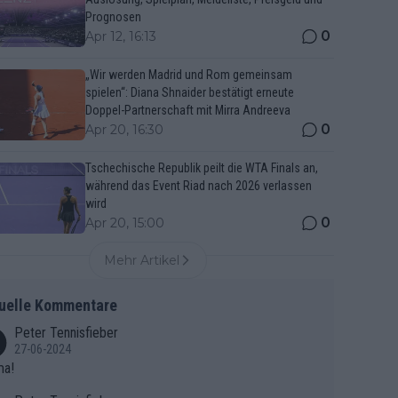
Prognosen
0
Apr 12, 16:13
„Wir werden Madrid und Rom gemeinsam
spielen“: Diana Shnaider bestätigt erneute
Doppel-Partnerschaft mit Mirra Andreeva
0
Apr 20, 16:30
Tschechische Republik peilt die WTA Finals an,
während das Event Riad nach 2026 verlassen
wird
0
Apr 20, 15:00
Mehr Artikel
uelle Kommentare
Peter Tennisfieber
27-06-2024
ma!