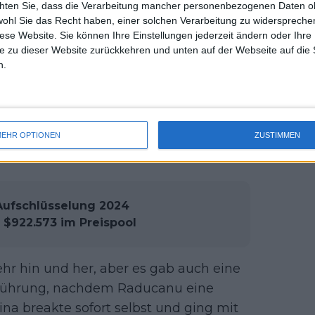
schlagen geben.
chten Sie, dass die Verarbeitung mancher personenbezogenen Daten oh
uss 
wohl Sie das Recht haben, einer solchen Verarbeitung zu widersprechen
mal 
diese Website. Sie können Ihre Einstellungen jederzeit ändern oder Ihre 
Aufschlag, und auch beim Stand von 4:1
des 
e zu dieser Website zurückkehren und unten auf der Webseite auf die 
chlag von Kasatkina zu kontrollieren.
n.
ihr schließlich, den Aufschlag zu
n Kasatinas Unvermögen, den Aufschlag
lle in zwei Spielen, bevor sie den Satz
ung ging.
EHR OPTIONEN
ZUSTIMMEN
Aufschlüsselung 2024
 $922.573 im Preispool
ehr hin und her, aber es gab auch eine
in Führung, nachdem Raducanu eine
na breakte sofort selbst und ging mit