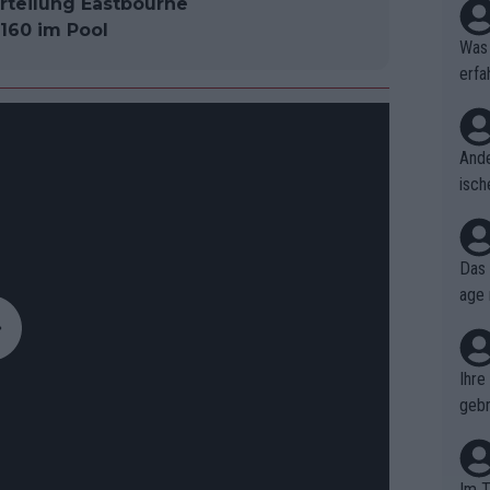
rteilung Eastbourne
.160 im Pool
Was 
erfa
niss
Ande
isch
cht,
Das 
age 
ollt
ben.
Ihre
gebr
ch H
Im T