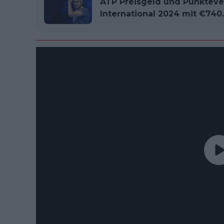
ATP Preisgeld und Punkteve
International 2024 mit €740