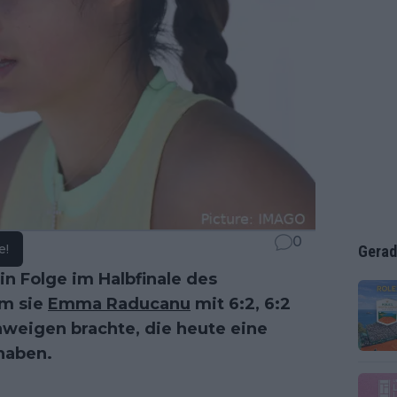
0
e!
Gerad
n Folge im Halbfinale des
m sie
Emma Raducanu
mit 6:2, 6:2
weigen brachte, die heute eine
 haben.