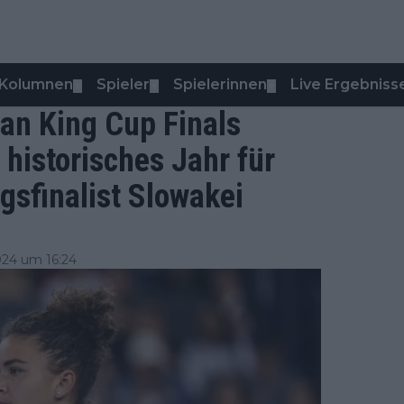
Kolumnen
Spieler
Spielerinnen
Live Ergebniss
▼
▼
▼
ean King Cup Finals
 historisches Jahr für
gsfinalist Slowakei
24 um 16:24