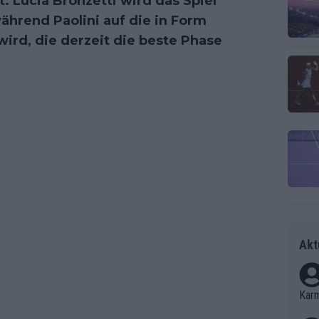
. Lucia Bronzetti wird das Spiel
ährend Paolini auf die in Form
ird, die derzeit die beste Phase
Akt
Kar