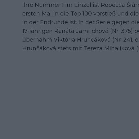
Ihre Nummer 1 im Einzel ist Rebecca Šrá
ersten Mal in die Top 100 vorstieß und die
in der Endrunde ist. In der Serie gegen d
17-jährigen Renáta Jamrichová (Nr. 375) b
übernahm Viktória Hrunčáková (Nr. 241, e
Hrunčáková stets mit Tereza Mihaliková (D