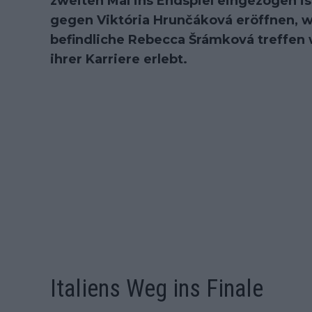
zweiten Mal ins Endspiel eingezogen ist
gegen Viktória Hrunčáková eröffnen, w
befindliche Rebecca Šrámková treffen w
ihrer Karriere erlebt.
Italiens Weg ins Finale