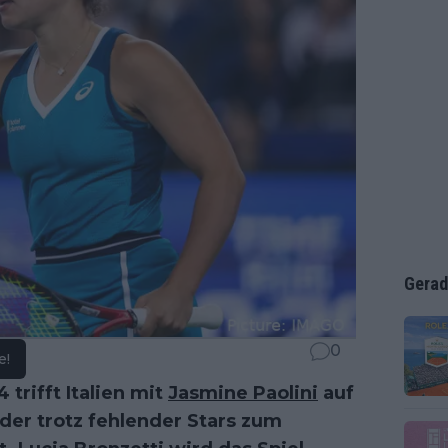
Gerad
0
e!
 trifft Italien mit
Jasmine Paolini
auf
der trotz fehlender Stars zum