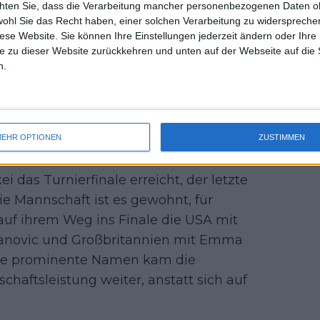
chten Sie, dass die Verarbeitung mancher personenbezogenen Daten oh
uss 
ich Bronzetti den Auftaktsieg gegen
wohl Sie das Recht haben, einer solchen Verarbeitung zu widersprechen
mal 
diese Website. Sie können Ihre Einstellungen jederzeit ändern oder Ihre 
te die Klasse von Swiatek nicht
des 
e zu dieser Website zurückkehren und unten auf der Webseite auf die 
ersten Satz. Erneut waren Errani und
n.
el zu schließen, und sie gewannen in
 Slowakei
EHR OPTIONEN
ZUSTIMMEN
ei das Turnierfinale erreicht, der letzte
ie Mannschaft ist es gewohnt, für
auf ihrem Weg ins Finale die USA mit
mljanovic und Großbritannien mit Emma
hne prominente Namen kam die
haftsleistung weiter, anstatt sich auf