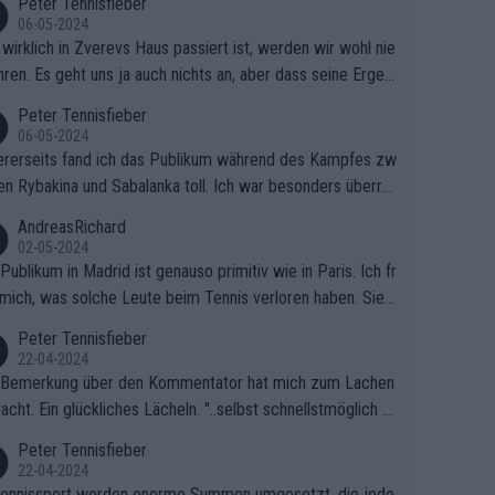
Peter Tennisfieber
06-05-2024
wirklich in Zverevs Haus passiert ist, werden wir wohl nie
hren. Es geht uns ja auch nichts an, aber dass seine Ergeb
e in letzter Zeit gelitten haben, ist ganz klar.
Peter Tennisfieber
06-05-2024
rerseits fand ich das Publikum während des Kampfes zw
en Rybakina und Sabalanka toll. Ich war besonders überras
 wie viele Fans da waren.
AndreasRichard
02-05-2024
Publikum in Madrid ist genauso primitiv wie in Paris. Ich fr
mich, was solche Leute beim Tennis verloren haben. Sie s
en besser zum Fußball gehen, dort sind sie besser aufgeho
Peter Tennisfieber
22-04-2024
 Bemerkung über den Kommentator hat mich zum Lachen
acht. Ein glückliches Lächeln. "..selbst schnellstmöglich na
ause.." 😂🤣🤩
Peter Tennisfieber
22-04-2024
ennissport werden enorme Summen umgesetzt, die jedo