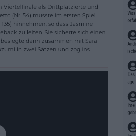
Viertelfinale als Drittplatzierte und
Was 
etto (Nr. 54) musste im ersten Spiel
erfa
. 135) hinnehmen, so dass Jasmine
niss
eback zu leiten. Sie sicherte sich einen
d besiegte dann zusammen mit Sara
Ande
zumi in zwei Sätzen und zog ins
isch
cht,
Das 
age 
ollt
ben.
Ihre
gebr
ch H
Im T