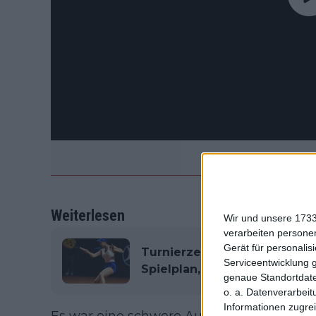
Weiterlesen
Wir und unsere 1733
verarbeiten persone
Gerät für personali
Turnierzentrum Billie Jean K
Serviceentwicklung 
Spielplan, Auslosung, TV Gu
genaue Standortdate
o. a. Datenverarbeit
Informationen zugrei
Es war eine schwere Aufgabe für die Italie