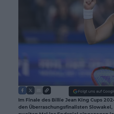
Folgt uns auf Googl
Im Finale des Billie Jean King Cups 2024
den Überraschungsfinalisten Slowakei, 