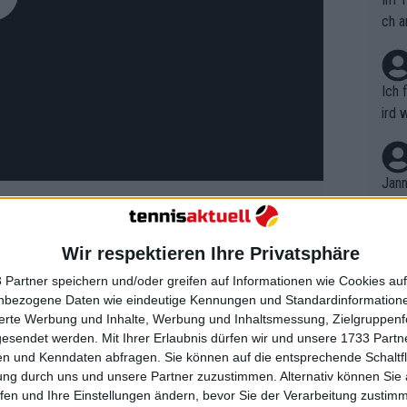
ch a
Ich 
ird 
vers
eine
r in
Jann
em i
merk
eite
Wir respektieren Ihre Privatsphäre
Dopp
t, a
n si
 Partner speichern und/oder greifen auf Informationen wie Cookies au
Wört
mmen
nbezogene Daten wie eindeutige Kennungen und Standardinformatione
B. C
nt. 
sierte Werbung und Inhalte, Werbung und Inhaltsmessung, Zielgruppen
ing Cup Finals 2024: Preisgeld,
ause
gesendet werden.
Mit Ihrer Erlaubnis dürfen wir und unsere 1733 Part
ient
Dopp
ide und alle Ergebnisse
on v
n und Kenndaten abfragen. Sie können auf die entsprechende Schaltfl
ewon
mmen
ung durch uns und unsere Partner zuzustimmen. Alternativ können Sie au
Fina
Genr
fen und Ihre Einstellungen ändern, bevor Sie der Verarbeitung zustim
nerinnen, als sie auf die Polin Iga
kel 