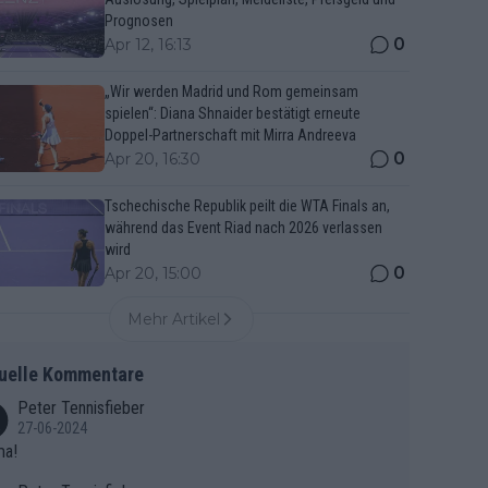
Prognosen
0
Apr 12, 16:13
„Wir werden Madrid und Rom gemeinsam
spielen“: Diana Shnaider bestätigt erneute
Doppel-Partnerschaft mit Mirra Andreeva
0
Apr 20, 16:30
Tschechische Republik peilt die WTA Finals an,
während das Event Riad nach 2026 verlassen
wird
0
Apr 20, 15:00
Mehr Artikel
uelle Kommentare
Peter Tennisfieber
27-06-2024
ma!