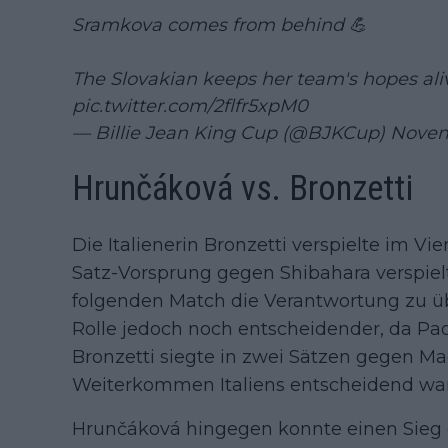
Sramkova comes from behind 💪
The Slovakian keeps her team's hopes ali
pic.twitter.com/2flfr5xpM0
— Billie Jean King Cup (@BJKCup)
Novem
Hrunčáková vs. Bronzetti
Die Italienerin Bronzetti verspielte im Vier
Satz-Vorsprung gegen Shibahara verspielt
folgenden Match die Verantwortung zu ü
Rolle jedoch noch entscheidender, da Paol
Bronzetti siegte in zwei Sätzen gegen Ma
Weiterkommen Italiens entscheidend war
Hrunčáková hingegen konnte einen Sieg g