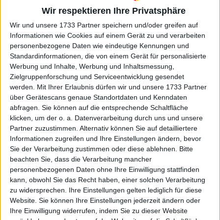
eine Menge Potenzial": Roddick
Wir respektieren Ihre Privatsphäre
freut sich darauf, Gauff und
Wir und unsere 1733 Partner speichern und/oder greifen auf
Pegula in Roland Garros zu sehen
Informationen wie Cookies auf einem Gerät zu und verarbeiten
personenbezogene Daten wie eindeutige Kennungen und
Standardinformationen, die von einem Gerät für personalisierte
Werbung und Inhalte, Werbung und Inhaltsmessung,
Zielgruppenforschung und Serviceentwicklung gesendet
werden.
Mit Ihrer Erlaubnis dürfen wir und unsere 1733 Partner
über Gerätescans genaue Standortdaten und Kenndaten
abfragen. Sie können auf die entsprechende Schaltfläche
klicken, um der o. a. Datenverarbeitung durch uns und unsere
Partner zuzustimmen. Alternativ können Sie auf detailliertere
Informationen zugreifen und Ihre Einstellungen ändern, bevor
Sie der Verarbeitung zustimmen oder diese ablehnen.
Bitte
beachten Sie, dass die Verarbeitung mancher
personenbezogenen Daten ohne Ihre Einwilligung stattfinden
kann, obwohl Sie das Recht haben, einer solchen Verarbeitung
zu widersprechen. Ihre Einstellungen gelten lediglich für diese
Website. Sie können Ihre Einstellungen jederzeit ändern oder
Ihre Einwilligung widerrufen, indem Sie zu dieser Website