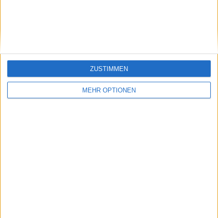
Rückkehr von Venus
2023 an Wimbledon
Williams rechtzeitig
teil und sein
zur Rasensaison
Comeback nimmt
weiter an Fahrt auf
ZUSTIMMEN
MEHR OPTIONEN
Schreiben Sie einen Kommentar