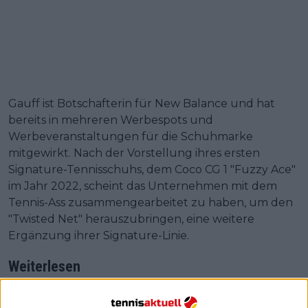
Gauff ist Botschafterin für New Balance und hat
bereits in mehreren Werbespots und
Werbeveranstaltungen für die Schuhmarke
mitgewirkt. Nach der Vorstellung ihres ersten
Signature-Tennisschuhs, dem Coco CG 1 "Fuzzy Ace"
im Jahr 2022, scheint das Unternehmen mit dem
Tennis-Ass zusammengearbeitet zu haben, um den
"Twisted Net" herauszubringen, eine weitere
Ergänzung ihrer Signature-Linie.
Weiterlesen
"Amerikanische Frauen haben