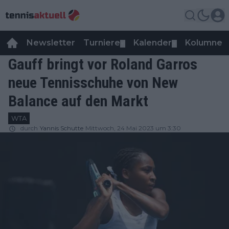
Newsletter
Turniere
Kalender
Kolumnen
▼
▼
Gauff bringt vor Roland Garros
neue Tennisschuhe von New
Balance auf den Markt
WTA
durch
Yannis Schutte
Mittwoch, 24 Mai 2023 um 3:30