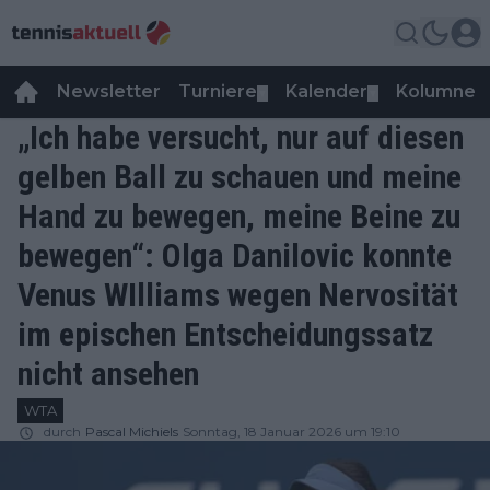
Newsletter
Turniere
Kalender
Kolumnen
▼
▼
„Ich habe versucht, nur auf diesen
gelben Ball zu schauen und meine
Hand zu bewegen, meine Beine zu
bewegen“: Olga Danilovic konnte
Venus WIlliams wegen Nervosität
im epischen Entscheidungssatz
nicht ansehen
WTA
durch
Pascal Michiels
Sonntag, 18 Januar 2026 um 19:10