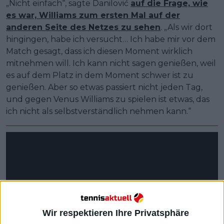
„Nicht einfach“, sagte Danilović
auf die Frage, wie
es war, Williams zum ersten Mal auf der
anderen Seite des Netzes zu sehen
. „Als wir dort
hingingen, habe ich versucht… Ich habe mir vor dem
Match gesagt, dass ich diesen Moment wirklich
mitnehmen will. Ich kann nicht sagen genießen, weil
es auf dem Platz in dem Moment schwer ist zu
genießen. Aber so etwas passiert nicht jeden Tag,
und gegen Venus Williams zu spielen ist etwas, das
ich nicht als selbstverständlich nehmen kann.“
Wir respektieren Ihre Privatsphäre