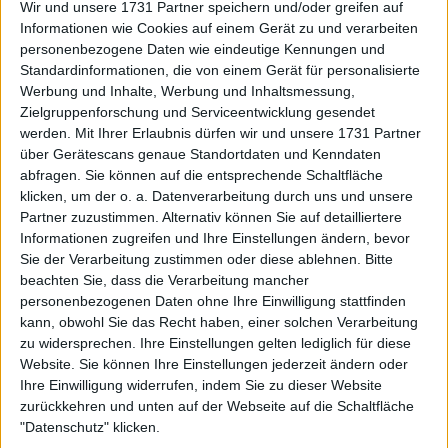
Wir und unsere 1731 Partner speichern und/oder greifen auf
Informationen wie Cookies auf einem Gerät zu und verarbeiten
personenbezogene Daten wie eindeutige Kennungen und
Standardinformationen, die von einem Gerät für personalisierte
Werbung und Inhalte, Werbung und Inhaltsmessung,
Zielgruppenforschung und Serviceentwicklung gesendet
werden.
Mit Ihrer Erlaubnis dürfen wir und unsere 1731 Partner
über Gerätescans genaue Standortdaten und Kenndaten
abfragen. Sie können auf die entsprechende Schaltfläche
Die Nervosität war früh spürbar. Nachdem sie den
klicken, um der o. a. Datenverarbeitung durch uns und unsere
Partner zuzustimmen. Alternativ können Sie auf detailliertere
ersten Satz knapp verloren hatte, wurde Danilović
Informationen zugreifen und Ihre Einstellungen ändern, bevor
zu Beginn des Entscheidungssatzes überrollt und
Sie der Verarbeitung zustimmen oder diese ablehnen.
Bitte
lag 0:4 zurück – gegen eine Spielerin, die dafür
beachten Sie, dass die Verarbeitung mancher
bekannt ist, große Matches zuzumachen. „Da waren
personenbezogenen Daten ohne Ihre Einwilligung stattfinden
viele Nerven im Spiel“, gab sie zu. „Ich meine, bei 0:4
kann, obwohl Sie das Recht haben, einer solchen Verarbeitung
habe ich mir einfach gesagt: ‚OK, spiel einfach. Hol
zu widersprechen. Ihre Einstellungen gelten lediglich für diese
alles raus und spiel Punkt für Punkt.‘“
Website. Sie können Ihre Einstellungen jederzeit ändern oder
Ihre Einwilligung widerrufen, indem Sie zu dieser Website
Dieser mentale Wechsel erwies sich als
zurückkehren und unten auf der Webseite auf die Schaltfläche
entscheidend. Danilović wurde lockerer, schlug frei
"Datenschutz" klicken.