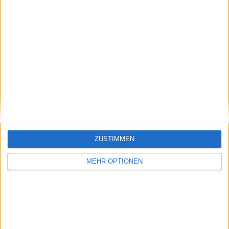
Vorheriger Artikel
Nächster Artikel
"Ich denke, es wird
"Ich weiß, dass die
schon gehen": Novak
Lebensspanne im
Djokovic will trotz
Tennis nicht so lang
Handgelenksproblemen
ist": Naomi Osaka
Zweifel an den
wurde von Serena
Australian Open
Williams und Maria
ZUSTIMMEN
zerstreuen
Sharapova dazu
inspiriert, Tennis zu
MEHR OPTIONEN
genießen, solange es
noch geht