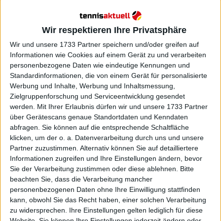
fünf Sätzen entschieden. Jetzt wurde es jedoch in
drei Sätzen entschieden, was auch von Swiatek in
der Vergangenheit gefordert wurde.
Wir respektieren Ihre Privatsphäre
Wir und unsere 1733 Partner speichern und/oder greifen auf
Informationen wie Cookies auf einem Gerät zu und verarbeiten
personenbezogene Daten wie eindeutige Kennungen und
Standardinformationen, die von einem Gerät für personalisierte
Werbung und Inhalte, Werbung und Inhaltsmessung,
Zielgruppenforschung und Serviceentwicklung gesendet
werden.
Mit Ihrer Erlaubnis dürfen wir und unsere 1733 Partner
über Gerätescans genaue Standortdaten und Kenndaten
abfragen. Sie können auf die entsprechende Schaltfläche
klicken, um der o. a. Datenverarbeitung durch uns und unsere
Partner zuzustimmen. Alternativ können Sie auf detailliertere
Informationen zugreifen und Ihre Einstellungen ändern, bevor
Sie der Verarbeitung zustimmen oder diese ablehnen.
Bitte
beachten Sie, dass die Verarbeitung mancher
personenbezogenen Daten ohne Ihre Einwilligung stattfinden
kann, obwohl Sie das Recht haben, einer solchen Verarbeitung
zu widersprechen. Ihre Einstellungen gelten lediglich für diese
Website. Sie können Ihre Einstellungen jederzeit ändern oder