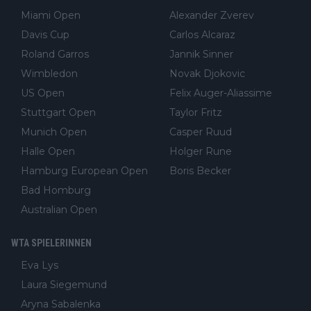
Miami Open
Alexander Zverev
Davis Cup
Carlos Alcaraz
Roland Garros
Jannik Sinner
Wimbledon
Novak Djokovic
US Open
Felix Auger-Aliassime
Stuttgart Open
Taylor Fritz
Munich Open
Casper Ruud
Halle Open
Holger Rune
Hamburg European Open
Boris Becker
Bad Homburg
Australian Open
WTA SPIELERINNEN
Eva Lys
Laura Siegemund
Aryna Sabalenka