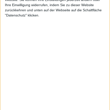
Ihre Einwilligung widerrufen, indem Sie zu dieser Website
zurückkehren und unten auf der Webseite auf die Schaltfläche
OptaAce
"Datenschutz" klicken.
@
OptaAce
·
Follow
100 - Iga Swiatek has become the 8th 
player since the WTA Rankings were 
published in 1975 to secure 100 wins as 
World No. 1. Centennial.

Can you name the other seven players? 
instagram.com/p/C1pYYzbM_rv/
#UnitedCup
 | 
@UnitedCupTennis
@WTA
@WTA_insider