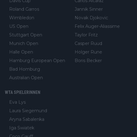
Davis Cup
Carlos Alcaraz
Roland Garros
Jannik Sinner
Wimbledon
Novak Djokovic
US Open
Felix Auger-Aliassime
Stuttgart Open
Taylor Fritz
Munich Open
Casper Ruud
Halle Open
Holger Rune
Hamburg European Open
Boris Becker
Bad Homburg
Australian Open
WTA SPIELERINNEN
Eva Lys
Laura Siegemund
Aryna Sabalenka
Iga Swiatek
Coco Gauff