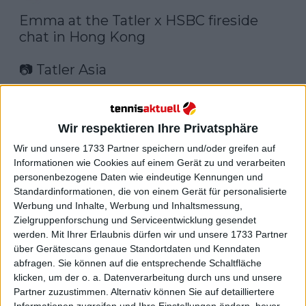
Emma at the Tatler x HSBC fireside 
chat in Hong Kong 

📷 Tatler Asia

#Raducanu
 | 
#EmmaRaducanu
Wir respektieren Ihre Privatsphäre
Wir und unsere 1733 Partner speichern und/oder greifen auf
Informationen wie Cookies auf einem Gerät zu und verarbeiten
personenbezogene Daten wie eindeutige Kennungen und
Standardinformationen, die von einem Gerät für personalisierte
Werbung und Inhalte, Werbung und Inhaltsmessung,
Zielgruppenforschung und Serviceentwicklung gesendet
werden.
Mit Ihrer Erlaubnis dürfen wir und unsere 1733 Partner
über Gerätescans genaue Standortdaten und Kenndaten
abfragen. Sie können auf die entsprechende Schaltfläche
klicken, um der o. a. Datenverarbeitung durch uns und unsere
12:54 PM · Dec 18, 2023
Partner zuzustimmen. Alternativ können Sie auf detailliertere