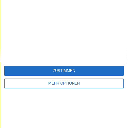
Dirk Linnemann
Quereingestiegener Schreiber für Radsport, Tennis oder
auch mal Darts.
Beiträge des Autors ansehen
Klatscht
0
Besucher
0
ZUSTIMMEN
MEHR OPTIONEN