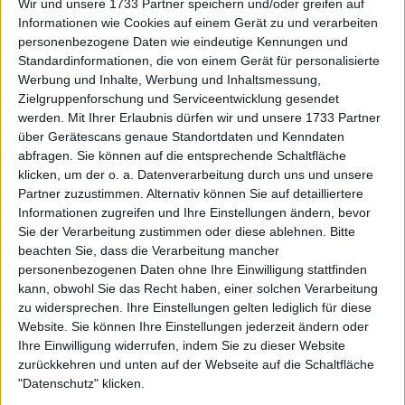
Wir und unsere 1733 Partner speichern und/oder greifen auf
Informationen wie Cookies auf einem Gerät zu und verarbeiten
personenbezogene Daten wie eindeutige Kennungen und
Standardinformationen, die von einem Gerät für personalisierte
Werbung und Inhalte, Werbung und Inhaltsmessung,
Zielgruppenforschung und Serviceentwicklung gesendet
werden.
Mit Ihrer Erlaubnis dürfen wir und unsere 1733 Partner
über Gerätescans genaue Standortdaten und Kenndaten
abfragen. Sie können auf die entsprechende Schaltfläche
klicken, um der o. a. Datenverarbeitung durch uns und unsere
Partner zuzustimmen. Alternativ können Sie auf detailliertere
Informationen zugreifen und Ihre Einstellungen ändern, bevor
Sie der Verarbeitung zustimmen oder diese ablehnen.
Bitte
beachten Sie, dass die Verarbeitung mancher
personenbezogenen Daten ohne Ihre Einwilligung stattfinden
kann, obwohl Sie das Recht haben, einer solchen Verarbeitung
zu widersprechen. Ihre Einstellungen gelten lediglich für diese
Website. Sie können Ihre Einstellungen jederzeit ändern oder
Ihre Einwilligung widerrufen, indem Sie zu dieser Website
Mit diesem Sieg hat die 22-Jährige nun 4.360 Punkte
zurückkehren und unten auf der Webseite auf die Schaltfläche
auf dem Konto, während der amtierende US Open-
"Datenschutz" klicken.
Champion 4.825 Punkte auf dem Konto hat. Das