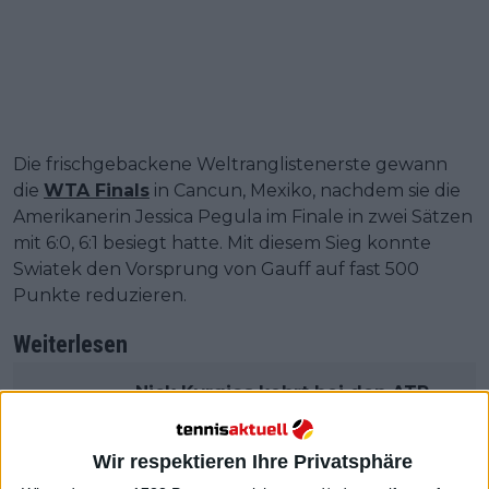
Die frischgebackene Weltranglistenerste gewann
die
WTA Finals
in Cancun, Mexiko, nachdem sie die
Amerikanerin Jessica Pegula im Finale in zwei Sätzen
mit 6:0, 6:1 besiegt hatte. Mit diesem Sieg konnte
Swiatek den Vorsprung von Gauff auf fast 500
Punkte reduzieren.
Weiterlesen
Nick Kyrgios kehrt bei den ATP
Finals 2023 überraschend in einer
anderen Rolle ins Tennis zurück
Wir respektieren Ihre Privatsphäre