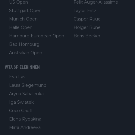
US Open
Felix Auger-Aliassime
Stuttgart Open
Taylor Fritz
Munich Open
Casper Ruud
Halle Open
Holger Rune
Hamburg European Open
Boris Becker
Bad Homburg
Australian Open
WTA SPIELERINNEN
Eva Lys
Laura Siegemund
Aryna Sabalenka
Iga Swiatek
Coco Gauff
Elena Rybakina
Mirra Andreeva