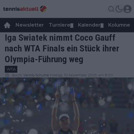
Newsletter
Turniere
Kalender
Kolumnen
▼
▼
Iga Swiatek nimmt Coco Gauff
nach WTA Finals ein Stück ihrer
Olympia-Führung weg
WTA
durch
Yannis Schutte
Freitag, 10 November 2023 um 8:30