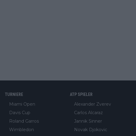
TURNIERE
ATP SPIELER
Miami Open
Alexander Zverev
Davis Cup
Carlos Alcaraz
Roland Garros
Jannik Sinner
Wimbledon
Novak Djokovic