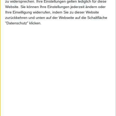
zu widersprechen. Ihre Einstellungen gelten lediglich für diese
Website. Sie können Ihre Einstellungen jederzeit ändern oder
Ihre Einwilligung widerrufen, indem Sie zu dieser Website
zurückkehren und unten auf der Webseite auf die Schaltfläche
"Datenschutz" klicken.
Aktuell auf Platz 2 der
WTA Rangliste
könnte
Swiatek ihre Position unter den Top 2 zum ersten
Mal seit dem 21. März 2022 verlieren, abhängig von
bestimmten Ergebnissen. Die amerikanische Duo
Jessica Pegula
und
Coco Gauff
, die auf den
Plätzen 3 und 4 der Weltrangliste stehen, liegen
Swiatek dicht auf den Fersen und könnten sie
überholen, wenn sie in Madrid starke Leistungen
zeigen.
Sollte Swiatek in der zweiten Runde gegen die
Tschechin Linda Noskova verlieren, würde sie ihre
Nummer 2 Position verlieren, falls Pegula das
Halbfinale erreicht und Gauff das Finale erreicht.