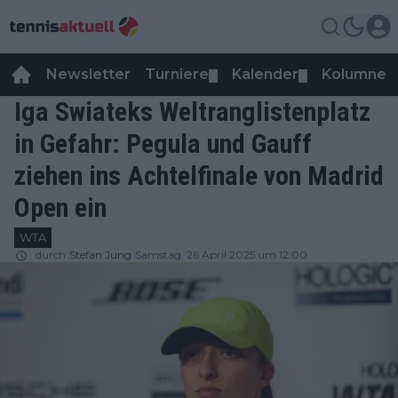
Newsletter
Turniere
Kalender
Kolumnen
▼
▼
Iga Swiateks Weltranglistenplatz
in Gefahr: Pegula und Gauff
ziehen ins Achtelfinale von Madrid
Open ein
WTA
durch
Stefan Jung
Samstag, 26 April 2025 um 12:00