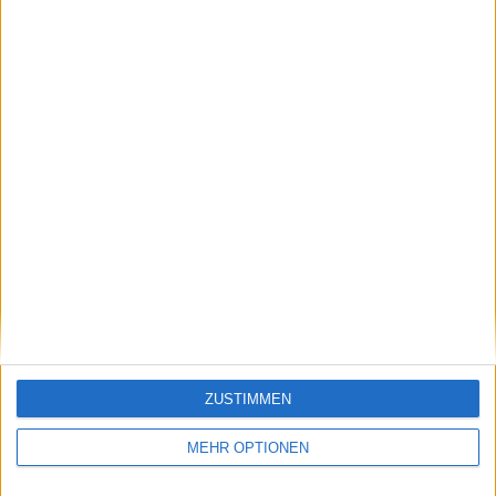
Klatscht
0
Besucher
0
ZUSTIMMEN
Vorheriger Artikel
Nächster Artikel
VORSCHAU | ATP
"Mirra ist bereit für
MEHR OPTIONEN
Madrid Open 2025 –
den nächsten Schritt"
Samstag, 26. April:
– Conchita Martínez