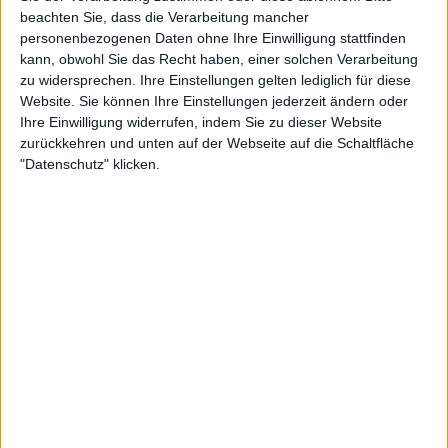
beachten Sie, dass die Verarbeitung mancher
personenbezogenen Daten ohne Ihre Einwilligung stattfinden
kann, obwohl Sie das Recht haben, einer solchen Verarbeitung
zu widersprechen. Ihre Einstellungen gelten lediglich für diese
Website. Sie können Ihre Einstellungen jederzeit ändern oder
Ihre Einwilligung widerrufen, indem Sie zu dieser Website
zurückkehren und unten auf der Webseite auf die Schaltfläche
Unglaubliche Kampagne im Jahr 2023
"Datenschutz" klicken.
Zweifelsohne war Rybakinas Reise nach Indian Wells
2023 mehr als herausfordernd, um sich ihren ersten
WTA 1000-Titel zu sichern. Auf ihrem Weg dorthin
traf sie auf die früheren Siegerinnen
Paula Badosa
und Iga Swiatek (die damals amtierende Nummer 1).
Im Finale besiegte sie
Aryna Sabalenka
und suchte
Wiedergutmachung für die Australian Open, wo sie
einige Wochen zuvor im Titelkampf gegen die
Weißrussin verloren hatte.
Die Wimbledonsiegerin von 2022 war auch die