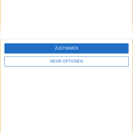
Klatscht
0
Besucher
0
ZUSTIMMEN
MEHR OPTIONEN
Vorheriger Artikel
Nächster Artikel
(VIDEO) Corentin
"Ich bin mir nicht
Moutet zieht nach
sicher, wie viele
dem Sieg in Santiago
Matches McEnroe im