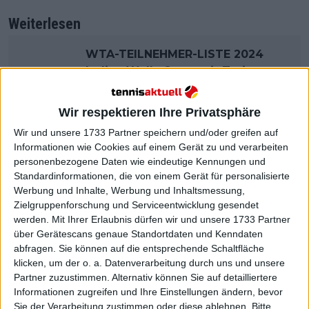
Weiterlesen
WTA-TEILNEHMER-LISTE 2024
Indian Wells Open mit Tatjana
MARIA, Angelique KERBER, Iga
SWIATEK, Elena RYBAKINA und
Wir respektieren Ihre Privatsphäre
Aryna SABALENKA UPDATE
Wir und unsere 1733 Partner speichern und/oder greifen auf
Informationen wie Cookies auf einem Gerät zu und verarbeiten
personenbezogene Daten wie eindeutige Kennungen und
Standardinformationen, die von einem Gerät für personalisierte
Werbung und Inhalte, Werbung und Inhaltsmessung,
Zielgruppenforschung und Serviceentwicklung gesendet
werden.
Mit Ihrer Erlaubnis dürfen wir und unsere 1733 Partner
über Gerätescans genaue Standortdaten und Kenndaten
abfragen. Sie können auf die entsprechende Schaltfläche
klicken, um der o. a. Datenverarbeitung durch uns und unsere
Partner zuzustimmen. Alternativ können Sie auf detailliertere
Informationen zugreifen und Ihre Einstellungen ändern, bevor
Sie der Verarbeitung zustimmen oder diese ablehnen.
Bitte