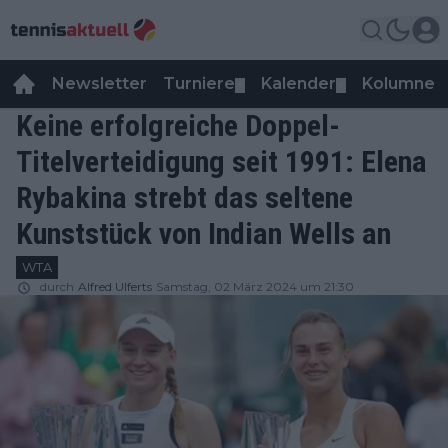
Newsletter
Turniere
Kalender
Kolumnen
▼
▼
Keine erfolgreiche Doppel-
Titelverteidigung seit 1991: Elena
Rybakina strebt das seltene
Kunststück von Indian Wells an
WTA
durch
Alfred Ulferts
Samstag, 02 März 2024 um 21:30