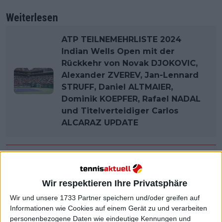
Weiterlesen
ATP TEILNEMEHRLISTE 2024
Indian Wells Open mit der
Rückkehr von Novak DJOKOVIC,
Alexander ZVEREV, Jan-Lennard
STRUFF, Daniel ALTMAIER,
Dominik KOEPFER, Rafael NADAL
und Titelverteidiger Carlos
ALCARAZ UPDATE
Wir respektieren Ihre Privatsphäre
Wir und unsere 1733 Partner speichern und/oder greifen auf
Informationen wie Cookies auf einem Gerät zu und verarbeiten
personenbezogene Daten wie eindeutige Kennungen und