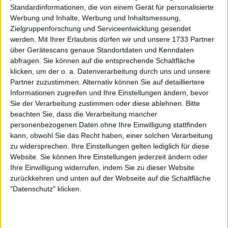
Standardinformationen, die von einem Gerät für personalisierte
Werbung und Inhalte, Werbung und Inhaltsmessung,
Zielgruppenforschung und Serviceentwicklung gesendet
werden.
Mit Ihrer Erlaubnis dürfen wir und unsere 1733 Partner
über Gerätescans genaue Standortdaten und Kenndaten
abfragen. Sie können auf die entsprechende Schaltfläche
klicken, um der o. a. Datenverarbeitung durch uns und unsere
Partner zuzustimmen. Alternativ können Sie auf detailliertere
Informationen zugreifen und Ihre Einstellungen ändern, bevor
Sie der Verarbeitung zustimmen oder diese ablehnen.
Bitte
beachten Sie, dass die Verarbeitung mancher
Coco Gauff
wird sozusagen die Besten der Übrigen
personenbezogenen Daten ohne Ihre Einwilligung stattfinden
anführen, wenn es um die Rangliste geht. Amanda
kann, obwohl Sie das Recht haben, einer solchen Verarbeitung
Anisimova, Naomi Osaka und
Angelique Kerber
zu widersprechen. Ihre Einstellungen gelten lediglich für diese
gehen alle mit geschützten Platzierungen ins
Website. Sie können Ihre Einstellungen jederzeit ändern oder
Ihre Einwilligung widerrufen, indem Sie zu dieser Website
Turnier.
zurückkehren und unten auf der Webseite auf die Schaltfläche
Spielerinnen wie Caroline Wozniacki, Emma
"Datenschutz" klicken.
Raducanu, Venus Williams und Bianca Andreescu
(falls sie zurückkehrt) scheinen sich deshalb
Hoffnungen auf Wildcard-Plätze zu machen, die in