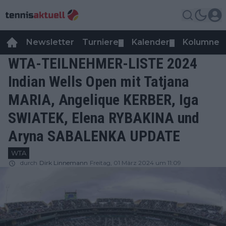
Newsletter
Turniere
Kalender
Kolumnen
▼
▼
WTA-TEILNEHMER-LISTE 2024
Indian Wells Open mit Tatjana
MARIA, Angelique KERBER, Iga
SWIATEK, Elena RYBAKINA und
Aryna SABALENKA UPDATE
WTA
durch
Dirk Linnemann
Freitag, 01 März 2024 um 11:09