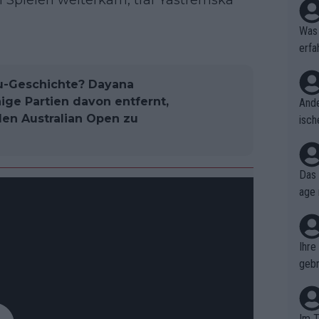
 Spielen weiterkam, traf Yastremska
Was 
erfa
niss
-Geschichte? Dayana
ige Partien davon entfernt,
Ande
 den Australian Open zu
isch
cht,
Das 
age 
ollt
ben.
Ihre
gebr
ch H
Im T