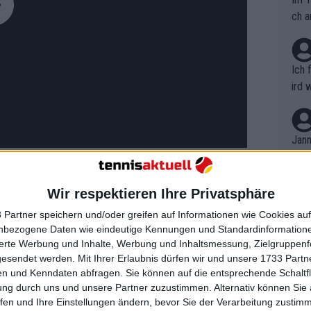
ch a
Ich 
ird 
vers
eine
r in
Jann
em i
merk
eite
Wir respektieren Ihre Privatsphäre
Dopp
t, a
n si
 Partner speichern und/oder greifen auf Informationen wie Cookies au
ing mit 2:1 in Führung. Allerdings
Wört
mmen
nbezogene Daten wie eindeutige Kennungen und Standardinformatione
B. C
icht festigen, so dass Yastremska
nt. 
sierte Werbung und Inhalte, Werbung und Inhaltsmessung, Zielgruppen
ause
e Spielerinnen zeigten starke
gesendet werden.
Mit Ihrer Erlaubnis dürfen wir und unsere 1733 Part
ient
Dopp
on v
n und Kenndaten abfragen. Sie können auf die entsprechende Schaltfl
ewon
ten den Satz weitestgehend
mmen
ung durch uns und unsere Partner zuzustimmen. Alternativ können Sie au
Fina
krainerin nutzte sie ihre erste
Genr
fen und Ihre Einstellungen ändern, bevor Sie der Verarbeitung zustim
kel 