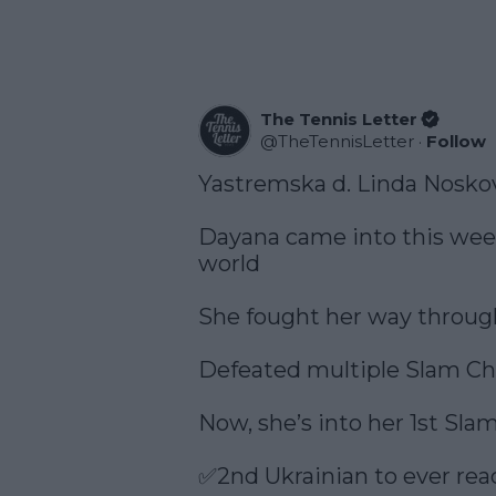
The Tennis Letter
@
TheTennisLetter
·
Follow
Yastremska d. Linda Noskov
Dayana came into this week
world

She fought her way through
Defeated multiple Slam Ch
Now, she’s into her 1st Slam
✅2nd Ukrainian to ever reac