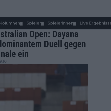
Kolumnen
Spieler
Spielerinnen
Live Ergebniss
▼
▼
▼
tralian Open: Dayana
dominantem Duell gegen
nale ein
9:10