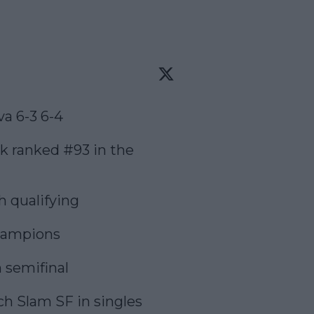
a 6-3 6-4

 ranked #93 in the 
 qualifying

ampions

 semifinal

h Slam SF in singles
