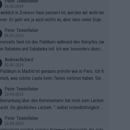
Peter Tennisfieber
06-05-2024
wirklich in Zverevs Haus passiert ist, werden wir wohl nie
hren. Es geht uns ja auch nichts an, aber dass seine Ergeb
e in letzter Zeit gelitten haben, ist ganz klar.
Peter Tennisfieber
06-05-2024
rerseits fand ich das Publikum während des Kampfes zw
en Rybakina und Sabalanka toll. Ich war besonders überras
 wie viele Fans da waren.
AndreasRichard
02-05-2024
Publikum in Madrid ist genauso primitiv wie in Paris. Ich fr
mich, was solche Leute beim Tennis verloren haben. Sie s
en besser zum Fußball gehen, dort sind sie besser aufgeho
Peter Tennisfieber
22-04-2024
 Bemerkung über den Kommentator hat mich zum Lachen
acht. Ein glückliches Lächeln. "..selbst schnellstmöglich na
ause.." 😂🤣🤩
Peter Tennisfieber
22-04-2024
ennissport werden enorme Summen umgesetzt, die jedo