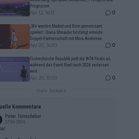
Prognosen
0
Apr 12, 16:13
„Wir werden Madrid und Rom gemeinsam
spielen“: Diana Shnaider bestätigt erneute
Doppel-Partnerschaft mit Mirra Andreeva
0
Apr 20, 16:30
Tschechische Republik peilt die WTA Finals an,
während das Event Riad nach 2026 verlassen
wird
0
Apr 20, 15:00
Mehr Artikel
uelle Kommentare
Peter Tennisfieber
27-06-2024
ma!