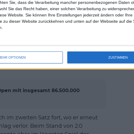
chten Sie, dass die Verarbeitung mancher personenbezogenen Daten oh
uss 
is Ende ausschaltete.
wohl Sie das Recht haben, einer solchen Verarbeitung zu widersprechen
mal 
diese Website. Sie können Ihre Einstellungen jederzeit ändern oder Ihre 
des 
rino zwei Breakchancen, die Djokovic
e zu dieser Website zurückkehren und unten auf der Webseite auf die 
versuchte der Serbe ein Break zu
n.
uch gelang, so dass der Franzose
 Satz völlig einseitig, wobei der 24-
ten 20 Punkte gewann und den Satz mit
EHR OPTIONEN
ZUSTIMMEN
Open mit insgesamt 86.500.000
h im zweiten Satz fort, wo er erneut
hlag verlor. Beim Stand von 2:0