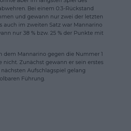
onnte aber im längsten Spiel des
 abwehren. Bei einem 0:3-Rückstand
ammen und gewann nur zwei der letzten
als auch im zweiten Satz war Mannarino
ann nur 38 % bzw. 25 % der Punkte mit
, in dem Mannarino gegen die Nummer 1
e nicht. Zunächst gewann er sein erstes
m nächsten Aufschlagspiel gelang
holbaren Führung.