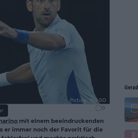
Gerad
0
e!
narino
mit einem beeindruckenden
ss er immer noch der Favorit für die