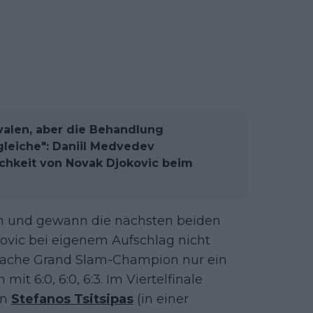
valen, aber die Behandlung
gleiche": Daniil Medvedev
lichkeit von Novak Djokovic beim
en und gewann die nächsten beiden
kovic bei eigenem Aufschlag nicht
-fache Grand Slam-Champion nur ein
t 6:0, 6:0, 6:3. Im Viertelfinale
en
Stefanos Tsitsipas
(in einer