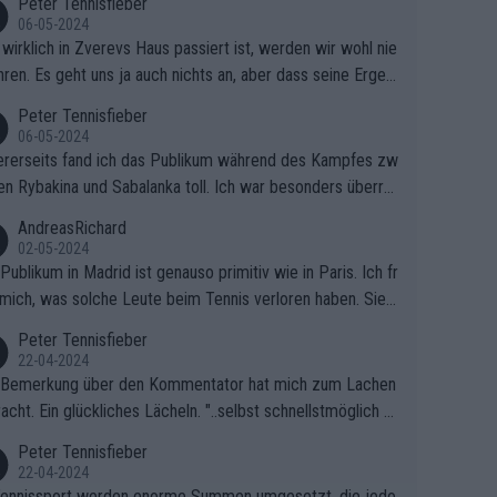
Peter Tennisfieber
06-05-2024
wirklich in Zverevs Haus passiert ist, werden wir wohl nie
hren. Es geht uns ja auch nichts an, aber dass seine Ergeb
e in letzter Zeit gelitten haben, ist ganz klar.
Peter Tennisfieber
06-05-2024
rerseits fand ich das Publikum während des Kampfes zw
en Rybakina und Sabalanka toll. Ich war besonders überras
 wie viele Fans da waren.
AndreasRichard
02-05-2024
Publikum in Madrid ist genauso primitiv wie in Paris. Ich fr
mich, was solche Leute beim Tennis verloren haben. Sie s
en besser zum Fußball gehen, dort sind sie besser aufgeho
Peter Tennisfieber
22-04-2024
 Bemerkung über den Kommentator hat mich zum Lachen
acht. Ein glückliches Lächeln. "..selbst schnellstmöglich na
ause.." 😂🤣🤩
Peter Tennisfieber
22-04-2024
ennissport werden enorme Summen umgesetzt, die jedo