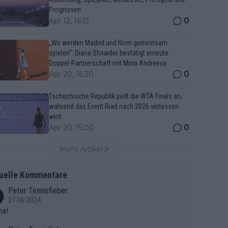
Prognosen
0
Apr 12, 16:13
„Wir werden Madrid und Rom gemeinsam
spielen“: Diana Shnaider bestätigt erneute
Doppel-Partnerschaft mit Mirra Andreeva
0
Apr 20, 16:30
Tschechische Republik peilt die WTA Finals an,
während das Event Riad nach 2026 verlassen
wird
0
Apr 20, 15:00
Mehr Artikel
uelle Kommentare
Peter Tennisfieber
27-06-2024
ma!