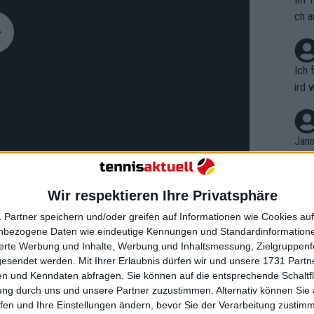
ch a
Ich 
ird 
vers
eine
r in
Jann
em i
merk
eite
Wir respektieren Ihre Privatsphäre
Dopp
t, a
n si
 Partner speichern und/oder greifen auf Informationen wie Cookies au
Wört
mmen
nbezogene Daten wie eindeutige Kennungen und Standardinformatione
B. C
nt. 
sierte Werbung und Inhalte, Werbung und Inhaltsmessung, Zielgruppen
ch in der Blüte seiner Karriere befindet
ause
gesendet werden.
Mit Ihrer Erlaubnis dürfen wir und unsere 1731 Part
ient
Dopp
rnier drei Fünf-Satz-Schlachten. Er
on v
n und Kenndaten abfragen. Sie können auf die entsprechende Schaltfl
ewon
er sich und sorgte für eine große
mmen
ung durch uns und unsere Partner zuzustimmen. Alternativ können Sie au
Fina
Genr
fen und Ihre Einstellungen ändern, bevor Sie der Verarbeitung zustim
Ben Shelton
in der dritten Runde in
kel 