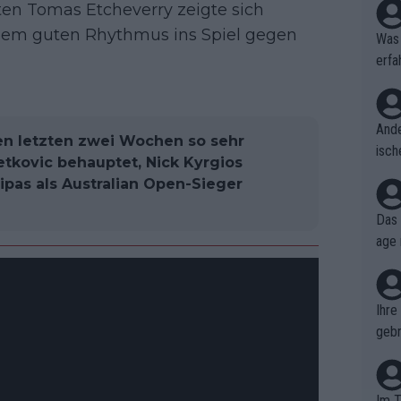
n Tomas Etcheverry zeigte sich
inem guten Rhythmus ins Spiel gegen
Was 
erfa
niss
Ande
den letzten zwei Wochen so sehr
isch
Petkovic behauptet, Nick Kyrgios
cht,
sipas als Australian Open-Sieger
Das 
age 
ollt
ben.
Ihre
gebr
ch H
Im T