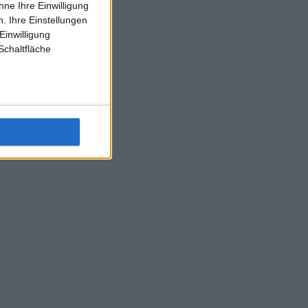
ne Ihre Einwilligung
J-L-Struff wahrscheinlich morge 3 Spiele absolvieren (2.
. Ihre Einstellungen
Einzel 1x Doppel) dank der hervorragenden Unterstützung
Einwilligung
Kommentators für F-A-A
Schaltfläche