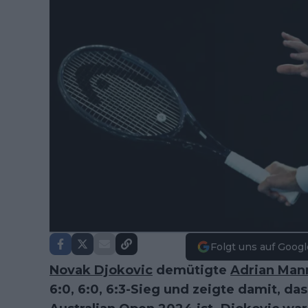
Folgt uns auf Googl
Novak Djokovic
demütigte
Adrian Man
6:0, 6:0, 6:3-Sieg und zeigte damit, da