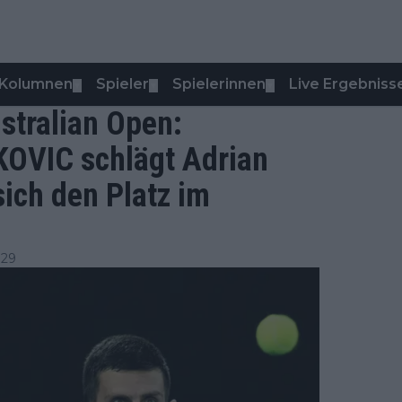
Kolumnen
Spieler
Spielerinnen
Live Ergebniss
▼
▼
▼
tralian Open:
KOVIC schlägt Adrian
ch den Platz im
:29