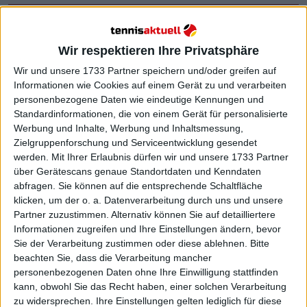
Wir respektieren Ihre Privatsphäre
Wir und unsere 1733 Partner speichern und/oder greifen auf
Informationen wie Cookies auf einem Gerät zu und verarbeiten
personenbezogene Daten wie eindeutige Kennungen und
Standardinformationen, die von einem Gerät für personalisierte
Werbung und Inhalte, Werbung und Inhaltsmessung,
Zielgruppenforschung und Serviceentwicklung gesendet
werden.
Mit Ihrer Erlaubnis dürfen wir und unsere 1733 Partner
über Gerätescans genaue Standortdaten und Kenndaten
abfragen. Sie können auf die entsprechende Schaltfläche
klicken, um der o. a. Datenverarbeitung durch uns und unsere
Partner zuzustimmen. Alternativ können Sie auf detailliertere
Informationen zugreifen und Ihre Einstellungen ändern, bevor
Sie der Verarbeitung zustimmen oder diese ablehnen.
Bitte
beachten Sie, dass die Verarbeitung mancher
"Herzlichen Glückwunsch an Aryna und Ihr Team.
personenbezogenen Daten ohne Ihre Einwilligung stattfinden
kann, obwohl Sie das Recht haben, einer solchen Verarbeitung
Ich denke, es waren erstaunliche zwei Wochen für
zu widersprechen. Ihre Einstellungen gelten lediglich für diese
euch. Ihr habt fantastisches Tennis gespielt", sagte