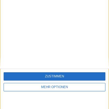
Vorheriger Artikel
Nächster Artikel
"Wenn ich dein Team
Nicht jeder kann die
ZUSTIMMEN
hätte, wäre ich eine
Nr. 1 und Nr. 2
bessere Spielerin":
schlagen: Mirra
MEHR OPTIONEN
Aryna Sabalenkas
Andreeva stellt in
witziger Moment
Indian Wells einen
nach der Niederlage
bemerkenswerten
gegen Mirra Andreeva
Rekord auf