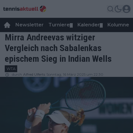
Newsletter
Turniere
Kalender
Kolumnen
▼
▼
Mirra Andreevas witziger
Vergleich nach Sabalenkas
epischem Sieg in Indian Wells
WTA
durch
Alfred Ulferts
Sonntag, 16 März 2025 um 22:30