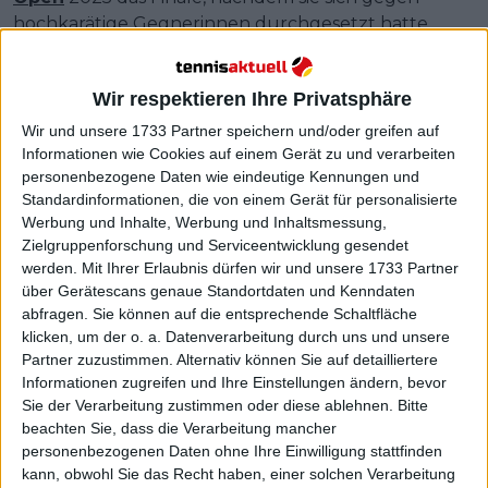
hochkarätige Gegnerinnen durchgesetzt hatte.
Dort traf sie auf die Weltranglistenerste
Aryna
Sabalenka
, die sich letztlich in zwei Sätzen
Wir respektieren Ihre Privatsphäre
durchsetzte. Dennoch zeigte Pegula wieder jene
Konstanz und Klasse, die sie im vergangenen Jahr ins
Wir und unsere 1733 Partner speichern und/oder greifen auf
Finale der US Open geführt hatte.
Informationen wie Cookies auf einem Gerät zu und verarbeiten
personenbezogene Daten wie eindeutige Kennungen und
Standardinformationen, die von einem Gerät für personalisierte
Werbung und Inhalte, Werbung und Inhaltsmessung,
Zielgruppenforschung und Serviceentwicklung gesendet
werden.
Mit Ihrer Erlaubnis dürfen wir und unsere 1733 Partner
über Gerätescans genaue Standortdaten und Kenndaten
abfragen. Sie können auf die entsprechende Schaltfläche
klicken, um der o. a. Datenverarbeitung durch uns und unsere
Partner zuzustimmen. Alternativ können Sie auf detailliertere
Informationen zugreifen und Ihre Einstellungen ändern, bevor
Sie der Verarbeitung zustimmen oder diese ablehnen.
Bitte
beachten Sie, dass die Verarbeitung mancher
personenbezogenen Daten ohne Ihre Einwilligung stattfinden
kann, obwohl Sie das Recht haben, einer solchen Verarbeitung