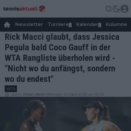
Newsletter
Turniere
Kalender
Kolumnen
▼
▼
Rick Macci glaubt, dass Jessica
Pegula bald Coco Gauff in der
WTA Rangliste überholen wird -
"Nicht wo du anfängst, sondern
wo du endest"
WTA
durch
Alfred Ulferts
Mittwoch, 02 April 2025 um 13:00