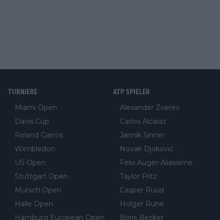
TURNIERE
ATP SPIELER
Miami Open
Alexander Zverev
Davis Cup
Carlos Alcaraz
Roland Garros
Jannik Sinner
Wimbledon
Novak Djokovic
US Open
Felix Auger-Aliassime
Stuttgart Open
Taylor Fritz
Munich Open
Casper Ruud
Halle Open
Holger Rune
Hamburg European Open
Boris Becker