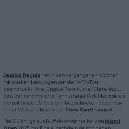
Jessica Pegula
hat in den vergangenen Wochen
mit starken Leistungen auf der WTA-Tour
beeindruckt. Ihre jüngste Formkurve führte dazu,
dass der renommierte Tennistrainer Rick Macci sie als
derzeit beste US-Spielerin bezeichnete – obwohl sie
in der Weltrangliste hinter
Coco Gauff
rangiert.
Die 31-Jährige aus Buffalo erreichte bei den
Miami
Open
2025 das Finale, nachdem sie sich gegen