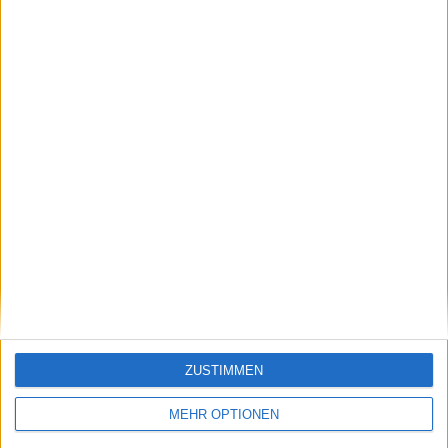
Klatscht
0
Besucher
0
ZUSTIMMEN
Vorheriger Artikel
Nächster Artikel
MEHR OPTIONEN
Der Trainer von
Andrea Petkovic sieht
Giovanni Mpetshi
Jack Draper beim