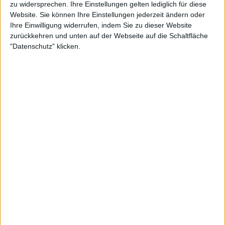
zu widersprechen. Ihre Einstellungen gelten lediglich für diese
Website. Sie können Ihre Einstellungen jederzeit ändern oder
Ihre Einwilligung widerrufen, indem Sie zu dieser Website
zurückkehren und unten auf der Webseite auf die Schaltfläche
"Datenschutz" klicken.
Macci lobt Pegula: „Ihr Geist und
ihre Schläge sind wie Granit“
Rick Macci, der frühere Coach von Serena Williams,
ist bekannt für seine pointierten Analysen – und
seine jüngste Einschätzung zu Pegula sorgt für
Aufmerksamkeit. Obwohl sie in der Weltrangliste auf
Platz 4 steht, sieht Macci sie derzeit als die beste US-
Spielerin – noch vor der drittplatzierten Coco Gauff.
„Mit 31 Jahren ist der Buffalo Blaster wirklich die
amerikanische Nummer eins, auch wenn sie offiziell
auf Platz 3 der Welt steht“, schrieb Macci auf Twitter.