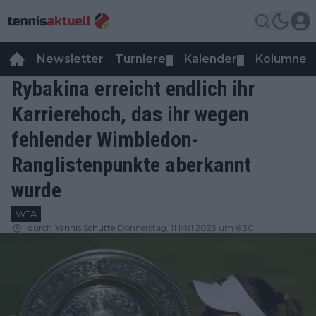
Newsletter
Turniere
Kalender
Kolumnen
▼
▼
Rybakina erreicht endlich ihr
Karrierehoch, das ihr wegen
fehlender Wimbledon-
Ranglistenpunkte aberkannt
wurde
WTA
durch
Yannis Schutte
Donnerstag, 11 Mai 2023 um 6:30