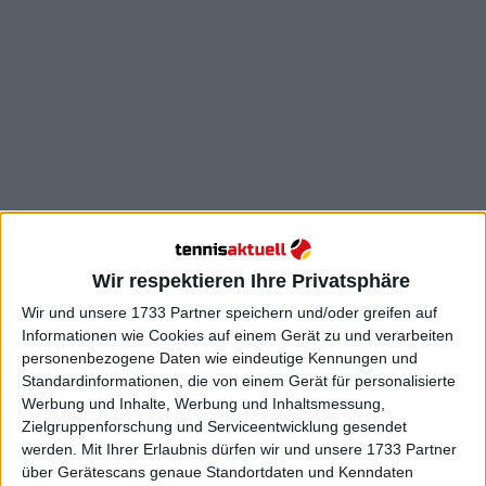
Wir respektieren Ihre Privatsphäre
Rybakina, die im vergangenen Sommer noch die
Wir und unsere 1733 Partner speichern und/oder greifen auf
Nummer 23 der Weltrangliste war, holte sich bei den
Informationen wie Cookies auf einem Gerät zu und verarbeiten
Wimbledon
Championships ihren ersten Grand
personenbezogene Daten wie eindeutige Kennungen und
Slam Titel. Da die WTA jedoch Wimbledon
Standardinformationen, die von einem Gerät für personalisierte
sanktionierte, indem sie Ranglistenpunkte vom
Werbung und Inhalte, Werbung und Inhaltsmessung,
letztjährigen Turnier abzog, konnte die Kasachin
Zielgruppenforschung und Serviceentwicklung gesendet
nach ihrem Triumph in der Rangliste nicht viel
werden.
Mit Ihrer Erlaubnis dürfen wir und unsere 1733 Partner
über Gerätescans genaue Standortdaten und Kenndaten
bewegen.