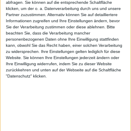
abfragen. Sie können auf die entsprechende Schaltfläche
klicken, um der o. a. Datenverarbeitung durch uns und unsere
Weiterlesen
Partner zuzustimmen. Alternativ können Sie auf detailliertere
Informationen zugreifen und Ihre Einstellungen ändern, bevor
2023 Internazionali BNL d'Italia
Sie der Verarbeitung zustimmen oder diese ablehnen.
Bitte
Rom WTA Preisgeld und
beachten Sie, dass die Verarbeitung mancher
Punkteaufteilung mit insgesamt
personenbezogenen Daten ohne Ihre Einwilligung stattfinden
3.572.618 $
kann, obwohl Sie das Recht haben, einer solchen Verarbeitung
zu widersprechen. Ihre Einstellungen gelten lediglich für diese
Website. Sie können Ihre Einstellungen jederzeit ändern oder
Ihre Einwilligung widerrufen, indem Sie zu dieser Website
zurückkehren und unten auf der Webseite auf die Schaltfläche
"Datenschutz" klicken.