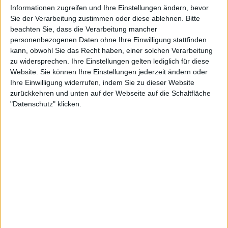
Informationen zugreifen und Ihre Einstellungen ändern, bevor
Im dritten Satz zeigte sich Kartals Ausgeglichenheit
Sie der Verarbeitung zustimmen oder diese ablehnen.
Bitte
und Reife in vollem Umfang. Die Londonerin hielt
beachten Sie, dass die Verarbeitung mancher
mit ihrer russischen Gegnerin Schritt und blieb cool,
personenbezogenen Daten ohne Ihre Einwilligung stattfinden
als Andreeva beim Stand von 5:6 aufschlug und das
kann, obwohl Sie das Recht haben, einer solchen Verarbeitung
zu widersprechen. Ihre Einstellungen gelten lediglich für diese
Match in den Tiebreak verlängerte. Doch die
Website. Sie können Ihre Einstellungen jederzeit ändern oder
Siegerin von Indian Wells ließ sich nicht beirren,
Ihre Einwilligung widerrufen, indem Sie zu dieser Website
schlug beim Matchball eine Vorhand ins Aus und
zurückkehren und unten auf der Webseite auf die Schaltfläche
bescherte Kartal mit dem 7:5, 2:6 und 7:5-Sieg das
"Datenschutz" klicken.
Ticket für ihr erstes WTA-1000-Viertelfinale.
Weiterlesen
Sonay Kartal verblüfft Andreeva
mit erstem Top-10-Sieg und steht
im Viertelfinale China Open
gegen Linda Noskova