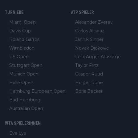
TURNIERE
ATP SPIELER
Miami Open
Alexander Zverev
Davis Cup
Carlos Alcaraz
Roland Garros
Jannik Sinner
Wimbledon
Novak Djokovic
US Open
Felix Auger-Aliassime
Stuttgart Open
Taylor Fritz
Munich Open
Casper Ruud
Halle Open
Holger Rune
Hamburg European Open
Boris Becker
Bad Homburg
Australian Open
WTA SPIELERINNEN
Eva Lys