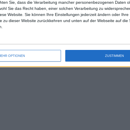
chten Sie, dass die Verarbeitung mancher personenbezogenen Daten oh
uss 
 war, ohne zu wissen, dass sie sich in
wohl Sie das Recht haben, einer solchen Verarbeitung zu widersprechen
mal 
diese Website. Sie können Ihre Einstellungen jederzeit ändern oder Ihre 
des 
e zu dieser Website zurückkehren und unten auf der Webseite auf die 
e im Finale steht. Du brauchst nichts
n.
se zu bekommen. Ich meine, dein Name
 in den Nachrichten, in den Highlights
tine zu stören und etwas anderes zu
EHR OPTIONEN
ZUSTIMMEN