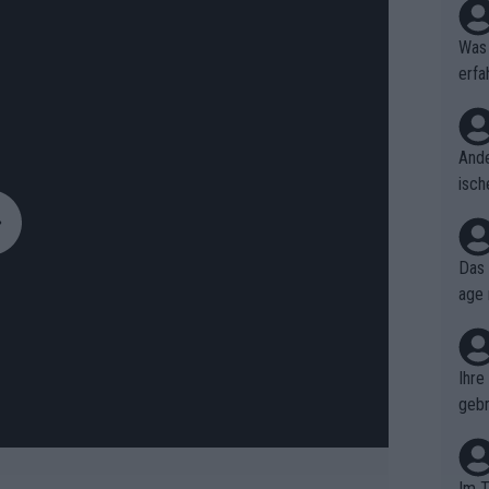
Was 
erfa
niss
Ande
isch
cht,
Das 
age 
ollt
ben.
Ihre
gebr
ch H
Im T