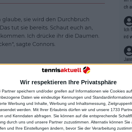
ch a
ch glaube, sie wird den Durchbruch
as tut sie bereits. Schaut euch an,
Ich 
u kommen. Ich drücke ihr die Daumen.
ird 
cken", sagte Connors.
vers
eine
r in
Jann
em i
t einmal in ihrer eigenen Ära
merk
t kühne Behauptung über die
eite
Wir respektieren Ihre Privatsphäre
Dopp
okovic-Dominanz auf
t, a
n si
 Partner speichern und/oder greifen auf Informationen wie Cookies au
Wört
mmen
nbezogene Daten wie eindeutige Kennungen und Standardinformatione
en von Schwarz auf
B. C
nt. 
sierte Werbung und Inhalte, Werbung und Inhaltsmessung, Zielgruppen
ause
gesendet werden.
Mit Ihrer Erlaubnis dürfen wir und unsere 1733 Part
ient
Dopp
on v
n und Kenndaten abfragen. Sie können auf die entsprechende Schaltfl
ewon
mmen
ung durch uns und unsere Partner zuzustimmen. Alternativ können Sie au
Fina
m Jabeur vom Centre Court verwiesen
Genr
fen und Ihre Einstellungen ändern, bevor Sie der Verarbeitung zustim
kel 