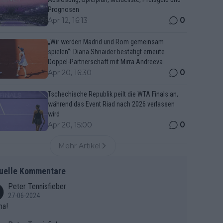
Prognosen
0
Apr 12, 16:13
„Wir werden Madrid und Rom gemeinsam
spielen“: Diana Shnaider bestätigt erneute
Doppel-Partnerschaft mit Mirra Andreeva
0
Apr 20, 16:30
Tschechische Republik peilt die WTA Finals an,
während das Event Riad nach 2026 verlassen
wird
0
Apr 20, 15:00
Mehr Artikel
uelle Kommentare
Peter Tennisfieber
27-06-2024
ma!