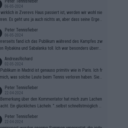
Peter Tennisfieber
06-05-2024
wirklich in Zverevs Haus passiert ist, werden wir wohl nie
hren. Es geht uns ja auch nichts an, aber dass seine Ergeb
e in letzter Zeit gelitten haben, ist ganz klar.
Peter Tennisfieber
06-05-2024
rerseits fand ich das Publikum während des Kampfes zw
en Rybakina und Sabalanka toll. Ich war besonders überras
 wie viele Fans da waren.
AndreasRichard
02-05-2024
Publikum in Madrid ist genauso primitiv wie in Paris. Ich fr
mich, was solche Leute beim Tennis verloren haben. Sie s
en besser zum Fußball gehen, dort sind sie besser aufgeho
Peter Tennisfieber
22-04-2024
 Bemerkung über den Kommentator hat mich zum Lachen
acht. Ein glückliches Lächeln. "..selbst schnellstmöglich na
ause.." 😂🤣🤩
Peter Tennisfieber
22-04-2024
ennissport werden enorme Summen umgesetzt, die jedo