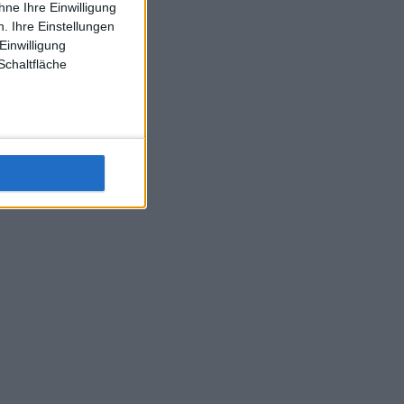
ne Ihre Einwilligung
J-L-Struff wahrscheinlich morge 3 Spiele absolvieren (2.
. Ihre Einstellungen
Einzel 1x Doppel) dank der hervorragenden Unterstützung
Einwilligung
Kommentators für F-A-A
Schaltfläche