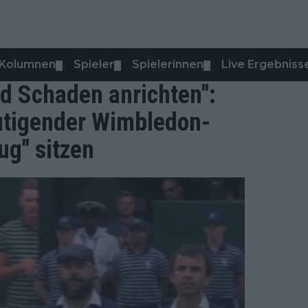
Kolumnen
Spieler
Spielerinnen
Live Ergebniss
▼
▼
▼
d Schaden anrichten":
mutigender Wimbledon-
ug" sitzen