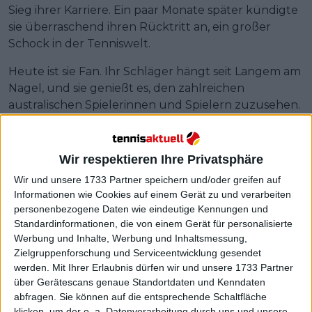
Sieg ihrer Karriere. Ein paar Monate später kündigte
sie überraschend ihren Rücktritt an, ein großer
Schock in der Tenniswelt.
Heute ist sie Fan. Ihr Schläger hängt seit Langem am
Nagel, und sie genießt es, den zahlreichen
australischen Spielerinnen und Spielern zuzusehen.
„Wie jeder Tennisfan liebe ich es, im Januar komplett
in den Rummel rund um die Australian Open
einzutauchen“, sagte Barty der AAP. „Ich freue mich
Wir respektieren Ihre Privatsphäre
besonders darauf, ein paar der Mädels zu verfolgen,
Wir und unsere 1733 Partner speichern und/oder greifen auf
zu denen ich enge Beziehungen habe.
Informationen wie Cookies auf einem Gerät zu und verarbeiten
personenbezogene Daten wie eindeutige Kennungen und
Standardinformationen, die von einem Gerät für personalisierte
Werbung und Inhalte, Werbung und Inhaltsmessung,
Zielgruppenforschung und Serviceentwicklung gesendet
werden.
Mit Ihrer Erlaubnis dürfen wir und unsere 1733 Partner
über Gerätescans genaue Standortdaten und Kenndaten
abfragen. Sie können auf die entsprechende Schaltfläche
klicken, um der o. a. Datenverarbeitung durch uns und unsere