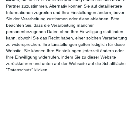
Partner zuzustimmen. Alternativ können Sie auf detailliertere
Informationen zugreifen und Ihre Einstellungen ändern, bevor
Sie der Verarbeitung zustimmen oder diese ablehnen.
Bitte
beachten Sie, dass die Verarbeitung mancher
personenbezogenen Daten ohne Ihre Einwilligung stattfinden
kann, obwohl Sie das Recht haben, einer solchen Verarbeitung
zu widersprechen. Ihre Einstellungen gelten lediglich für diese
Website. Sie können Ihre Einstellungen jederzeit ändern oder
Ihre Einwilligung widerrufen, indem Sie zu dieser Website
zurückkehren und unten auf der Webseite auf die Schaltfläche
"Datenschutz" klicken.
„Ich liebe es, ihre Reise zu beobachten. Ich liebe es,
zu sehen, wie sie Dinge zum ersten Mal erleben – ob
es große Courts sind, Matches gegen Top-10-
Spielerinnen; was auch immer diese Erfahrung ist,
man kann so viel daraus lernen.“
Barty hebt „außergewöhnliche“
Joint hervor