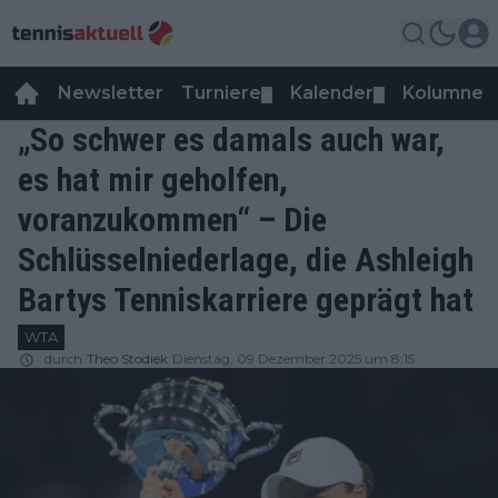
Newsletter
Turniere
Kalender
Kolumnen
▼
▼
„So schwer es damals auch war,
es hat mir geholfen,
voranzukommen“ – Die
Schlüsselniederlage, die Ashleigh
Bartys Tenniskarriere geprägt hat
WTA
durch
Theo Stodiek
Dienstag, 09 Dezember 2025 um 8:15