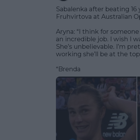
Sabalenka after beating 16 
Fruhvirtova at Australian O
Aryna: “I think for someone 
an incredible job. I wish I wa
She’s unbelievable. I’m pret
working she’ll be at the top
“Brenda