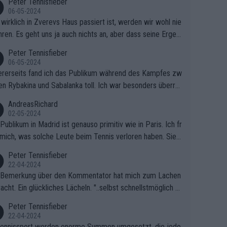
Peter Tennisfieber
06-05-2024
wirklich in Zverevs Haus passiert ist, werden wir wohl nie
hren. Es geht uns ja auch nichts an, aber dass seine Ergeb
e in letzter Zeit gelitten haben, ist ganz klar.
Peter Tennisfieber
06-05-2024
rerseits fand ich das Publikum während des Kampfes zw
en Rybakina und Sabalanka toll. Ich war besonders überras
 wie viele Fans da waren.
AndreasRichard
02-05-2024
Publikum in Madrid ist genauso primitiv wie in Paris. Ich fr
mich, was solche Leute beim Tennis verloren haben. Sie s
en besser zum Fußball gehen, dort sind sie besser aufgeho
Peter Tennisfieber
22-04-2024
 Bemerkung über den Kommentator hat mich zum Lachen
acht. Ein glückliches Lächeln. "..selbst schnellstmöglich na
ause.." 😂🤣🤩
Peter Tennisfieber
22-04-2024
ennissport werden enorme Summen umgesetzt, die jedo