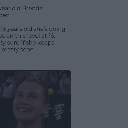
year old Brenda 
pen

16 years old she’s doing 
s on this level at 16. 
ty sure if she keeps 
 pretty soon.
