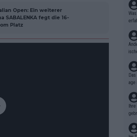
lian Open: Ein weiterer
Was 
a SABALENKA fegt die 16-
erfa
vom Platz
niss
Ande
isch
cht,
Das 
age 
ollt
ben.
Ihre
gebr
ch H
Im T