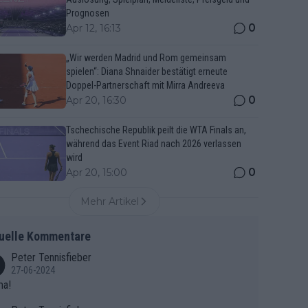
Prognosen
0
Apr 12, 16:13
„Wir werden Madrid und Rom gemeinsam
spielen“: Diana Shnaider bestätigt erneute
Doppel-Partnerschaft mit Mirra Andreeva
0
Apr 20, 16:30
Tschechische Republik peilt die WTA Finals an,
während das Event Riad nach 2026 verlassen
wird
0
Apr 20, 15:00
Mehr Artikel
uelle Kommentare
Peter Tennisfieber
27-06-2024
ma!