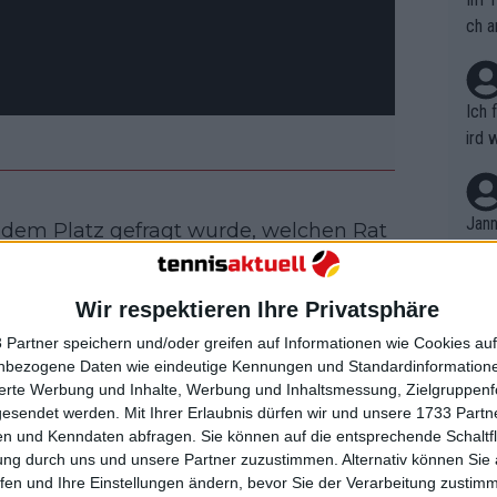
ch a
Ich 
ird 
vers
eine
r in
Jann
f dem Platz gefragt wurde, welchen Rat
em i
och neunmal gewinnen könne. Sie
merk
viel netter zu ihm, um sicherzustellen,
eite
Wir respektieren Ihre Privatsphäre
Dopp
fragen, wie man die Australian Open
t, a
n si
 Partner speichern und/oder greifen auf Informationen wie Cookies au
Wört
gen, ob er mir einen Rat geben wird."
mmen
nbezogene Daten wie eindeutige Kennungen und Standardinformatione
B. C
nt. 
sierte Werbung und Inhalte, Werbung und Inhaltsmessung, Zielgruppen
 möchte sie nicht vier Stunden lang
ause
gesendet werden.
Mit Ihrer Erlaubnis dürfen wir und unsere 1733 Part
ient
Dopp
on v
 diese Möglichkeit. "Nein, nein, nein
n und Kenndaten abfragen. Sie können auf die entsprechende Schaltfl
ewon
mmen
ung durch uns und unsere Partner zuzustimmen. Alternativ können Sie au
Fina
Genr
fen und Ihre Einstellungen ändern, bevor Sie der Verarbeitung zustim
kel 