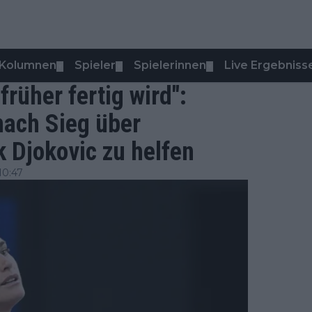
Kolumnen
Spieler
Spielerinnen
Live Ergebniss
▼
▼
▼
früher fertig wird":
nach Sieg über
k Djokovic zu helfen
10:47