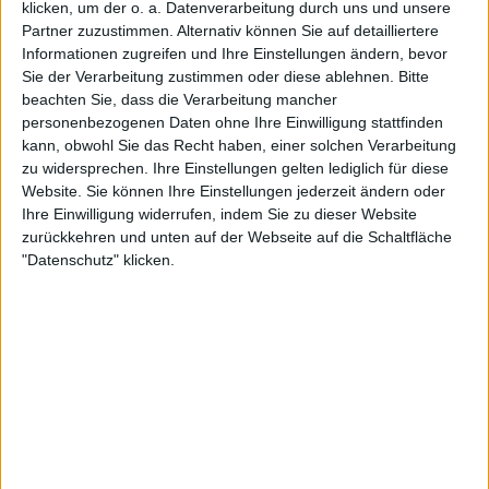
klicken, um der o. a. Datenverarbeitung durch uns und unsere
Partner zuzustimmen. Alternativ können Sie auf detailliertere
Informationen zugreifen und Ihre Einstellungen ändern, bevor
Sie der Verarbeitung zustimmen oder diese ablehnen.
Bitte
beachten Sie, dass die Verarbeitung mancher
personenbezogenen Daten ohne Ihre Einwilligung stattfinden
kann, obwohl Sie das Recht haben, einer solchen Verarbeitung
Nach dem Sieg verriet Townsend, dass sie das Einzel-
zu widersprechen. Ihre Einstellungen gelten lediglich für diese
Finale verfolgt hatte, um Keys anzufeuern, und
Website. Sie können Ihre Einstellungen jederzeit ändern oder
Ihre Einwilligung widerrufen, indem Sie zu dieser Website
nach dem Triumph ihrer Freundin "fast in Tränen
zurückkehren und unten auf der Webseite auf die Schaltfläche
ausgebrochen" war. Die in Atlanta geborene
"Datenschutz" klicken.
Spielerin sprach über ihre starke Bindung zu Keys
und erzählte, dass sie sogar Nächte in Keys' Haus
verbrachte, während sie bei der USTA in Orlando
trainierte.
"Ich habe jedes Wochenende in Madisons Haus
verbracht. Ich habe mehrmals bei ihr übernachtet",
sagt Townsend und scherzt: "Sie hat mich in die
Country-Musik eingeführt und mich durch eine