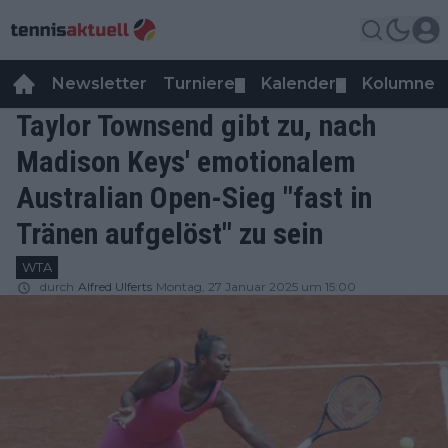
Newsletter
Turniere
Kalender
Kolumnen
▼
▼
Taylor Townsend gibt zu, nach
Madison Keys' emotionalem
Australian Open-Sieg "fast in
Tränen aufgelöst" zu sein
WTA
durch
Alfred Ulferts
Montag, 27 Januar 2025 um 15:00