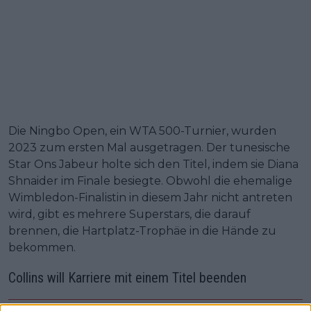
Die Ningbo Open, ein WTA 500-Turnier, wurden
2023 zum ersten Mal ausgetragen. Der tunesische
Star Ons Jabeur holte sich den Titel, indem sie Diana
Shnaider im Finale besiegte. Obwohl die ehemalige
Wimbledon-Finalistin in diesem Jahr nicht antreten
wird, gibt es mehrere Superstars, die darauf
brennen, die Hartplatz-Trophäe in die Hände zu
bekommen.
Collins will Karriere mit einem Titel beenden