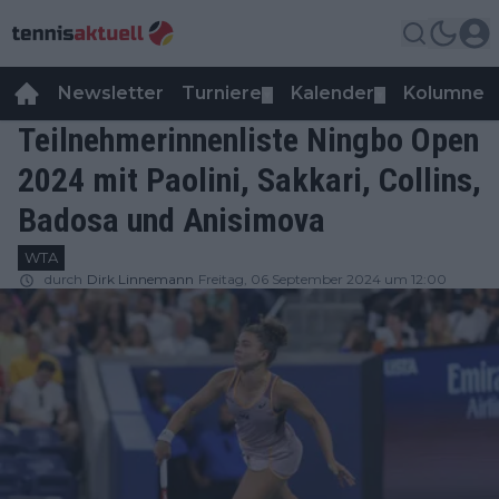
Newsletter
Turniere
Kalender
Kolumnen
▼
▼
Teilnehmerinnenliste Ningbo Open
2024 mit Paolini, Sakkari, Collins,
Badosa und Anisimova
WTA
durch
Dirk Linnemann
Freitag, 06 September 2024 um 12:00