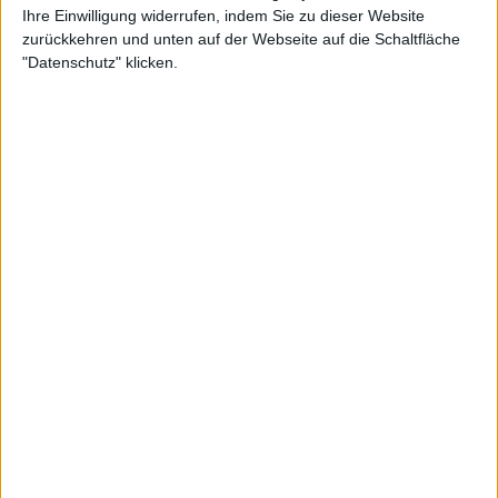
Ihre Einwilligung widerrufen, indem Sie zu dieser Website
Slam 2024 mit Djokovic, Nadal,
zurückkehren und unten auf der Webseite auf die Schaltfläche
Alcaraz und Sinner
"Datenschutz" klicken.
Die Italienerin
Jasmine Paolini
ist die topgesetzte
Spielerin des Turniers, und die zweifache Grand
Slam-Finalistin hofft auf einen weiteren Titel in ihrem
Schrank. Neben dem Ausnahmestar werden auch
die Griechin
Maria Sakkari
und die Spanierin
Paula
Badosa
antreten, die in der nordamerikanischen
Hartplatzsaison in Topform ist.
Die Amerikanerin
Danielle Collins
hat ihren
Rücktritt für das Ende der Saison 2024
angekündigt, und die 30-Jährige wird bei den
Ningbo Open auf ein letztes Hurra hoffen, wenn sie
antritt. Collins wird von ihrer Landsfrau Sloane
Stephens, Sofia Kenin und
Amanda Anisimova
begleitet. Nachfolgend finden Sie die erste