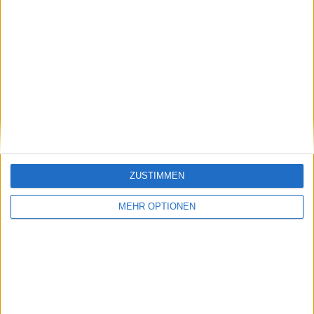
Vorheriger Artikel
Nächster Artikel
Vorschau US Open
"Ich zolle ihm große
2024 Halbfinale der
Anerkennung für
Herren: Taylor Fritz
seine mentale Stärke:
und Frances Tiafoe
John McEnroe lobt
schreiben Geschichte
Jannik Sinners
- ein amerikanisches
Widerstandsfähigkeit
ZUSTIMMEN
Duell mit viel Action
inmitten des
Dopingskandal-
MEHR OPTIONEN
Dramas