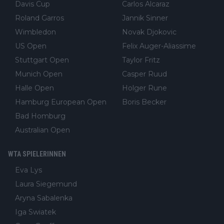
Davis Cup
Carlos Alcaraz
Roland Garros
Jannik Sinner
Wimbledon
Novak Djokovic
US Open
Felix Auger-Aliassime
Stuttgart Open
Taylor Fritz
Munich Open
Casper Ruud
Halle Open
Holger Rune
Hamburg European Open
Boris Becker
Bad Homburg
Australian Open
WTA SPIELERINNEN
Eva Lys
Laura Siegemund
Aryna Sabalenka
Iga Swiatek