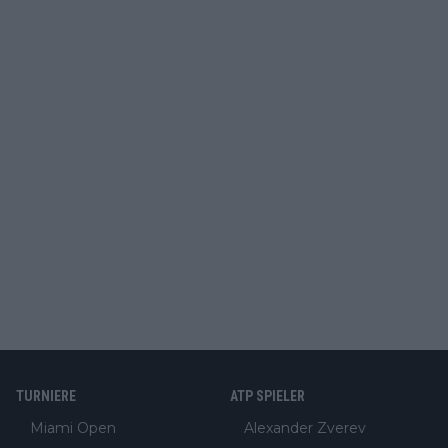
TURNIERE
ATP SPIELER
Miami Open
Alexander Zverev