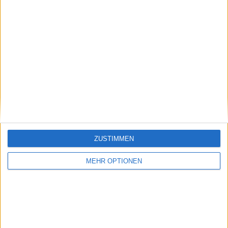
Vorheriger Artikel
Nächster Artikel
Sinner's Dopingfall:
Frances Tiafoes
Warum es keinen
Freundin Ayan
ZUSTIMMEN
Skandal gibt, sagt
Broomfield kämpft in
Murrays Ex-Trainer
Tokio mit
MEHR OPTIONEN
gesundheitlichen
Problemen