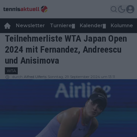
Newsletter
Turniere
Kalender
Kolumnen
▼
▼
Teilnehmerliste WTA Japan Open
2024 mit Fernandez, Andreescu
und Anisimova
WTA
durch
Alfred Ulferts
Sonntag, 29 September 2024 um 13:11