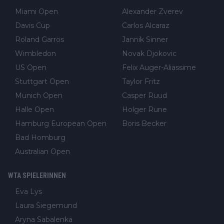
Miami Open
Alexander Zverev
Davis Cup
Carlos Alcaraz
Roland Garros
Jannik Sinner
Wimbledon
Novak Djokovic
US Open
Felix Auger-Aliassime
Stuttgart Open
Taylor Fritz
Munich Open
Casper Ruud
Halle Open
Holger Rune
Hamburg European Open
Boris Becker
Bad Homburg
Australian Open
WTA SPIELERINNEN
Eva Lys
Laura Siegemund
Aryna Sabalenka