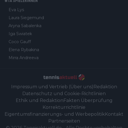
WTA SPIELERINNEN
Eva Lys
Laura Siegemund
Aryna Sabalenka
Iga Swiatek
Coco Gauff
Elena Rybakina
Mirra Andreeva
Impressum und Vertrieb (Über uns)
Redaktion
Datenschutz und Cookie-Richtlinien
Ethik und Redaktion
Fakten Überprüfung
Korrekturrichtlinie
Eigentumsfinanzierungs- und Werbepolitik
Kontakt
Partnerseiten
©
2026
Tennisaktuell.de
-
Alle Rechte vorbehalten