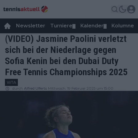
Newsletter
Turniere
Kalender
Kolumnen
▼
▼
(VIDEO) Jasmine Paolini verletzt
sich bei der Niederlage gegen
Sofia Kenin bei den Dubai Duty
Free Tennis Championships 2025
WTA
durch
Alfred Ulferts
Mittwoch, 19 Februar 2025 um 15:00