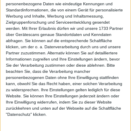
7:5-Finalsieg gegen Anna Kalinskaya gewonnen
personenbezogene Daten wie eindeutige Kennungen und
hatte und als Titelverteidigerin galt.
Standardinformationen, die von einem Gerät für personalisierte
Werbung und Inhalte, Werbung und Inhaltsmessung,
Weiterlesen
Zielgruppenforschung und Serviceentwicklung gesendet
werden.
Mit Ihrer Erlaubnis dürfen wir und unsere 1733 Partner
Hier sehen Sie, wie viel die
über Gerätescans genaue Standortdaten und Kenndaten
Spielerinnen bei den WTA Dubai
abfragen. Sie können auf die entsprechende Schaltfläche
klicken, um der o. a. Datenverarbeitung durch uns und unsere
Duty Free Tennis Championships
Partner zuzustimmen. Alternativ können Sie auf detailliertere
2025 an Preisgeld verdienen
Informationen zugreifen und Ihre Einstellungen ändern, bevor
können
Sie der Verarbeitung zustimmen oder diese ablehnen.
Bitte
beachten Sie, dass die Verarbeitung mancher
personenbezogenen Daten ohne Ihre Einwilligung stattfinden
kann, obwohl Sie das Recht haben, einer solchen Verarbeitung
zu widersprechen. Ihre Einstellungen gelten lediglich für diese
Website. Sie können Ihre Einstellungen jederzeit ändern oder
Ihre Einwilligung widerrufen, indem Sie zu dieser Website
zurückkehren und unten auf der Webseite auf die Schaltfläche
"Datenschutz" klicken.