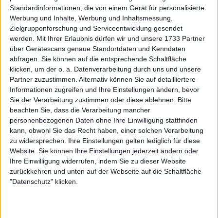
Elena Rybakina
geschlagen wurde, hatte dieses Mal
Standardinformationen, die von einem Gerät für personalisierte
eine viel zahmere Angelegenheit.
Werbung und Inhalte, Werbung und Inhaltsmessung,
Zielgruppenforschung und Serviceentwicklung gesendet
Weiterlesen
werden.
Mit Ihrer Erlaubnis dürfen wir und unsere 1733 Partner
über Gerätescans genaue Standortdaten und Kenndaten
(VIDEO) Das Schreiten einer
abfragen. Sie können auf die entsprechende Schaltfläche
klicken, um der o. a. Datenverarbeitung durch uns und unsere
Siegerin: Aryna Sabalenkas
Partner zuzustimmen. Alternativ können Sie auf detailliertere
grandioser Gang zum Pokal nach
Informationen zugreifen und Ihre Einstellungen ändern, bevor
ihrem zweiten Australian Open-
Sie der Verarbeitung zustimmen oder diese ablehnen.
Bitte
Titel
beachten Sie, dass die Verarbeitung mancher
personenbezogenen Daten ohne Ihre Einwilligung stattfinden
kann, obwohl Sie das Recht haben, einer solchen Verarbeitung
zu widersprechen. Ihre Einstellungen gelten lediglich für diese
Website. Sie können Ihre Einstellungen jederzeit ändern oder
Ihre Einwilligung widerrufen, indem Sie zu dieser Website
zurückkehren und unten auf der Webseite auf die Schaltfläche
"Datenschutz" klicken.