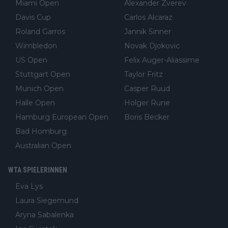
Miami Open
Alexander Zverev
Davis Cup
Carlos Alcaraz
Roland Garros
Jannik Sinner
Wimbledon
Novak Djokovic
US Open
Felix Auger-Aliassime
Stuttgart Open
Taylor Fritz
Munich Open
Casper Ruud
Halle Open
Holger Rune
Hamburg European Open
Boris Becker
Bad Homburg
Australian Open
WTA SPIELERINNEN
Eva Lys
Laura Siegemund
Aryna Sabalenka