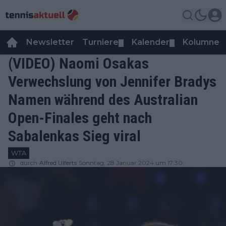
Newsletter
Turniere
Kalender
Kolumnen
▼
▼
(VIDEO) Naomi Osakas
Verwechslung von Jennifer Bradys
Namen während des Australian
Open-Finales geht nach
Sabalenkas Sieg viral
WTA
durch
Alfred Ulferts
Sonntag, 28 Januar 2024 um 17:30