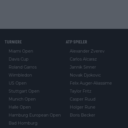
TURNIERE
ATP SPIELER
Miami Open
Alexander Zverev
Davis Cup
Carlos Alcaraz
Roland Garros
Jannik Sinner
Wimbledon
Novak Djokovic
US Open
Felix Auger-Aliassime
Stuttgart Open
Taylor Fritz
Munich Open
Casper Ruud
Halle Open
Holger Rune
Hamburg European Open
Boris Becker
Bad Homburg