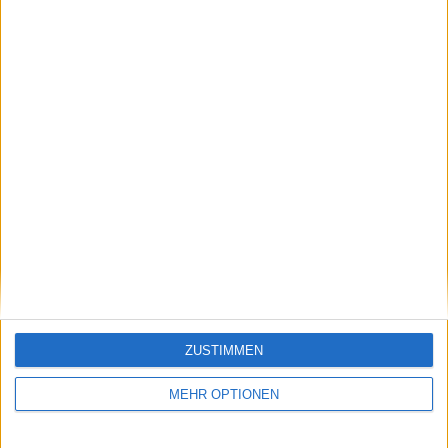
Finals in Richtung
Sinner und Alexander
Carlos Alcaraz
Zverev führen im
Halbfinale das Feld an
Schreiben Sie einen Kommentar
ZUSTIMMEN
MEHR OPTIONEN