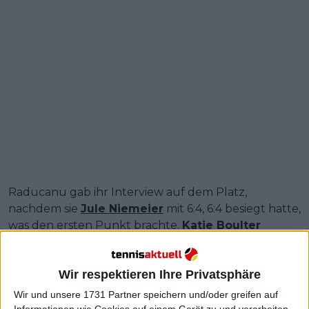
Raducanu gab ihr Interview auf dem Platz,
nachdem sie
Jule Niemeier
mit 6:4, 6:4 besiegt hatte,
was den ersten Punkt brachte.
Katie Boulter
brachte Großbritannien mit einem 6:1, 6:2-Sieg über
Laura Siegemund
auf die Siegerstraße.
Wir respektieren Ihre Privatsphäre
Doch am Ende ihres Interviews wurde Raducanu
Wir und unsere 1731 Partner speichern und/oder greifen auf
vor allem von den britischen Fans, die nach Málaga