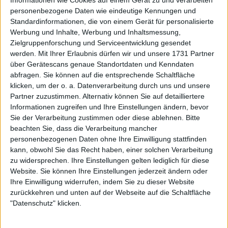
Informationen wie Cookies auf einem Gerät zu und verarbeiten
gereist waren, um die Mannschaft zu unterstützen,
personenbezogene Daten wie eindeutige Kennungen und
ein Ständchen gebracht, worüber ein
Video
auf
Standardinformationen, die von einem Gerät für personalisierte
Social Media verbreitet wurde. Sie sagte "Oh nein" zu
Werbung und Inhalte, Werbung und Inhaltsmessung,
Zielgruppenforschung und Serviceentwicklung gesendet
sich selbst und stützte ihren Kopf zunächst
werden.
Mit Ihrer Erlaubnis dürfen wir und unsere 1731 Partner
verlegen in die Hände. Doch dann gab sie dem
über Gerätescans genaue Standortdaten und Kenndaten
Maskottchen ein "High Five" und bedankte sich bei
abfragen. Sie können auf die entsprechende Schaltfläche
der Menge.
klicken, um der o. a. Datenverarbeitung durch uns und unsere
Partner zuzustimmen. Alternativ können Sie auf detailliertere
Informationen zugreifen und Ihre Einstellungen ändern, bevor
Sie der Verarbeitung zustimmen oder diese ablehnen.
Bitte
beachten Sie, dass die Verarbeitung mancher
personenbezogenen Daten ohne Ihre Einwilligung stattfinden
kann, obwohl Sie das Recht haben, einer solchen Verarbeitung
zu widersprechen. Ihre Einstellungen gelten lediglich für diese
Website. Sie können Ihre Einstellungen jederzeit ändern oder
Ihre Einwilligung widerrufen, indem Sie zu dieser Website
zurückkehren und unten auf der Webseite auf die Schaltfläche
"Datenschutz" klicken.