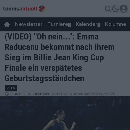
Newsletter
Turniere
Kalender
Kolumnen
▼
▼
(VIDEO) "Oh nein...": Emma
Raducanu bekommt nach ihrem
Sieg im Billie Jean King Cup
Finale ein verspätetes
Geburtstagsständchen
WTA
durch
Dirk Linnemann
Samstag, 16 November 2024 um 7:25