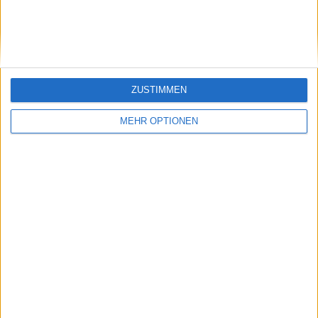
DOPING-Kontroverse
Sinner und fordert
einen "einheitlichen"
Ansatz für Tennistests
ZUSTIMMEN
MEHR OPTIONEN
Schreiben Sie einen Kommentar