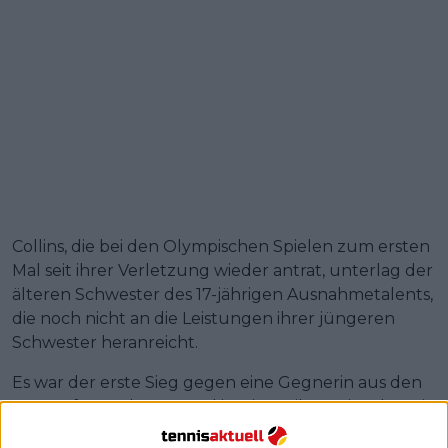
Collins, die bei den Olympischen Spielen zum ersten
Mal seit ihrer Verletzung wieder antrat, unterlag der
älteren Schwester des 17-jährigen Ausnahmetalents,
die noch nicht an die Leistungen ihrer jüngeren
Schwester heranreicht.
Es war der erste Sieg gegen eine Gegnerin aus den
Top 20 für Andreeva und ist ein Meilenstein. Aber ein
entscheidender Moment war, als Collins im dritten