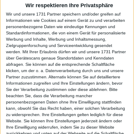
Satz auf ihren Aufschlag wartete. Sie hörte etwas
Wir respektieren Ihre Privatsphäre
von der Tribüne und hob ihre Arme in die Luft.
Wir und unsere 1731 Partner speichern und/oder greifen auf
Informationen wie Cookies auf einem Gerät zu und verarbeiten
personenbezogene Daten wie eindeutige Kennungen und
Standardinformationen, die von einem Gerät für personalisierte
Werbung und Inhalte, Werbung und Inhaltsmessung,
Zielgruppenforschung und Serviceentwicklung gesendet
werden.
Mit Ihrer Erlaubnis dürfen wir und unsere 1731 Partner
über Gerätescans genaue Standortdaten und Kenndaten
abfragen. Sie können auf die entsprechende Schaltfläche
klicken, um der o. a. Datenverarbeitung durch uns und unsere
Partner zuzustimmen. Alternativ können Sie auf detailliertere
Informationen zugreifen und Ihre Einstellungen ändern, bevor
Sie der Verarbeitung zustimmen oder diese ablehnen.
Bitte
beachten Sie, dass die Verarbeitung mancher
personenbezogenen Daten ohne Ihre Einwilligung stattfinden
kann, obwohl Sie das Recht haben, einer solchen Verarbeitung
zu widersprechen. Ihre Einstellungen gelten lediglich für diese
Website. Sie können Ihre Einstellungen jederzeit ändern oder
Ihre Einwilligung widerrufen, indem Sie zu dieser Website
zurückkehren und unten auf der Webseite auf die Schaltfläche