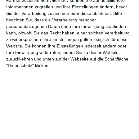
Partner zuzustimmen. Alternativ können Sie auf detailliertere
Ein Merkmal ihres Spiels in letzter Zeit war oft dieser
Informationen zugreifen und Ihre Einstellungen ändern, bevor
langsame Start, gefolgt von einem verheerenden
Sie der Verarbeitung zustimmen oder diese ablehnen.
Bitte
Ende, in dem sie faszinierendes Tennis zeigte. Aber
beachten Sie, dass die Verarbeitung mancher
personenbezogenen Daten ohne Ihre Einwilligung stattfinden
ein besorgniserregendes Zeichen kam von der
kann, obwohl Sie das Recht haben, einer solchen Verarbeitung
Cincinnati-Siegerin Coco Gauff.
zu widersprechen. Ihre Einstellungen gelten lediglich für diese
Website. Sie können Ihre Einstellungen jederzeit ändern oder
Die Amerikanerin, die in den letzten sieben
Ihre Einwilligung widerrufen, indem Sie zu dieser Website
Begegnungen gegen Swiatek nicht gewonnen und
zurückkehren und unten auf der Webseite auf die Schaltfläche
14 Sätze in Folge verloren hatte, knackte endlich die
"Datenschutz" klicken.
Serie und gilt nun als eine der Hauptfavoritinnen,
um Swiatek zu entthronen.