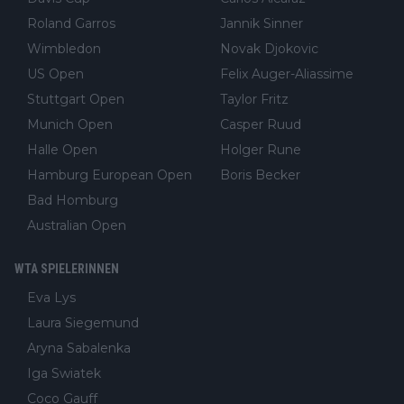
Roland Garros
Jannik Sinner
Wimbledon
Novak Djokovic
US Open
Felix Auger-Aliassime
Stuttgart Open
Taylor Fritz
Munich Open
Casper Ruud
Halle Open
Holger Rune
Hamburg European Open
Boris Becker
Bad Homburg
Australian Open
WTA SPIELERINNEN
Eva Lys
Laura Siegemund
Aryna Sabalenka
Iga Swiatek
Coco Gauff