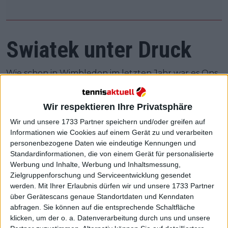
Swiatek unter Druck
Wie schon in Wimbledon im letzten Jahr war es Ons
Jabeur im Finale, die in einem beeindruckenden
Lauf für Swiatek eine weitere Chance auf einen
Wir respektieren Ihre Privatsphäre
Grand Slam
-Titel auf schmerzhafte Weise verlor. Sie
besiegte nacheinander Pegula, Sabalenka und
Wir und unsere 1733 Partner speichern und/oder greifen auf
Informationen wie Cookies auf einem Gerät zu und verarbeiten
Jabeur und holte sich so zum ersten Mal den Titel in
personenbezogene Daten wie eindeutige Kennungen und
Flushing Meadows.
Standardinformationen, die von einem Gerät für personalisierte
Werbung und Inhalte, Werbung und Inhaltsmessung,
Aber beginnt ihre Dominanz zu schwinden? Nach
Zielgruppenforschung und Serviceentwicklung gesendet
ihrem Sieg in Roland Garros hat sie mit einer
werden.
Mit Ihrer Erlaubnis dürfen wir und unsere 1733 Partner
öffentlichen Erklärung, die darauf abzielt, die
über Gerätescans genaue Standortdaten und Kenndaten
Beschimpfung von Spielern für verlorene Sätze zu
abfragen. Sie können auf die entsprechende Schaltfläche
stoppen, eine Delle in ihrer Rüstung gezeigt.
klicken, um der o. a. Datenverarbeitung durch uns und unsere