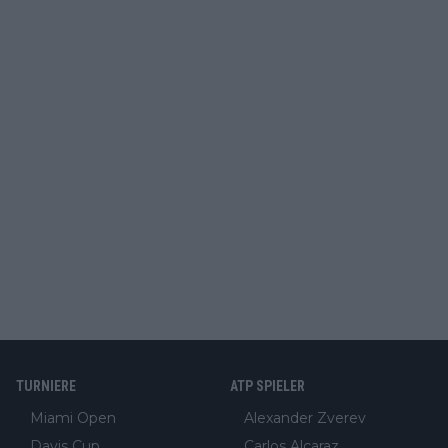
TURNIERE
ATP SPIELER
Miami Open
Alexander Zverev
Davis Cup
Carlos Alcaraz