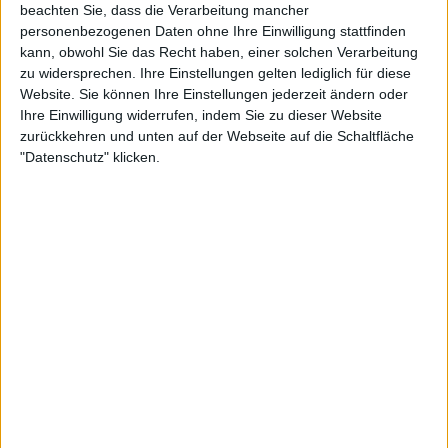
beachten Sie, dass die Verarbeitung mancher
Weiterlesen
personenbezogenen Daten ohne Ihre Einwilligung stattfinden
kann, obwohl Sie das Recht haben, einer solchen Verarbeitung
"Wenn man all diesen Leuten
zu widersprechen. Ihre Einstellungen gelten lediglich für diese
beweist, dass sie im Unrecht
Website. Sie können Ihre Einstellungen jederzeit ändern oder
sind, dann ist das Treibstoff. Für
Ihre Einwilligung widerrufen, indem Sie zu dieser Website
mich hat es als Treibstoff
zurückkehren und unten auf der Webseite auf die Schaltfläche
funktioniert", sagt Sakkari zu
"Datenschutz" klicken.
Coco Gauff über Hassbotschaften
in sozialen Medien
Gauff erkennt Kings
Einfluss an
Es ist also klar, dass die 79-Jährige im letzten halben
Jahrhundert einen enormen Einfluss auf den Sport
gehabt hat. Das erkannte auch Gauff, als sie bei den
diesjährigen US Open ihren ersten Grand Slam-Titel
gewann.