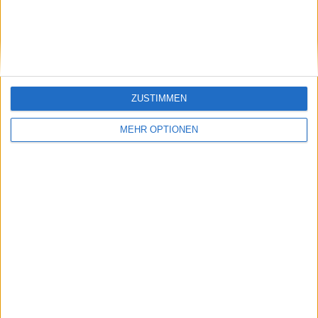
Beiträge des Autors ansehen
Klatscht
0
Besucher
0
ZUSTIMMEN
MEHR OPTIONEN
Vorheriger Artikel
Nächster Artikel
ATP-Auslosung 2023
2023 Hana Bank