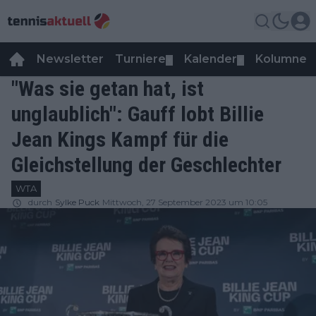
Newsletter
Turniere
Kalender
Kolumnen
▼
▼
"Was sie getan hat, ist
unglaublich": Gauff lobt Billie
Jean Kings Kampf für die
Gleichstellung der Geschlechter
WTA
durch
Sylke Puck
Mittwoch, 27 September 2023 um 10:05