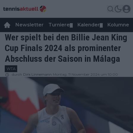
Newsletter
Turniere
Kalender
Kolumnen
▼
▼
Wer spielt bei den Billie Jean King
Cup Finals 2024 als prominenter
Abschluss der Saison in Málaga
WTA
durch
Dirk Linnemann
Montag, 11 November 2024 um 10:00