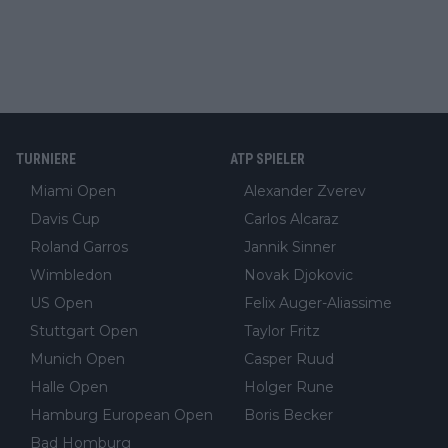
TURNIERE
ATP SPIELER
Miami Open
Alexander Zverev
Davis Cup
Carlos Alcaraz
Roland Garros
Jannik Sinner
Wimbledon
Novak Djokovic
US Open
Felix Auger-Aliassime
Stuttgart Open
Taylor Fritz
Munich Open
Casper Ruud
Halle Open
Holger Rune
Hamburg European Open
Boris Becker
Bad Homburg