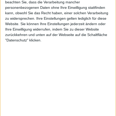
beachten Sie, dass die Verarbeitung mancher
An der Endrunde nehmen die acht Teams teil, die
personenbezogenen Daten ohne Ihre Einwilligung stattfinden
sich in der Qualifikationsrunde 2024 durchgesetzt
kann, obwohl Sie das Recht haben, einer solchen Verarbeitung
haben, sowie der Titelverteidiger Kanada, der
zu widersprechen. Ihre Einstellungen gelten lediglich für diese
Vizemeister von 2023, Italien, das Gastgeberland
Website. Sie können Ihre Einstellungen jederzeit ändern oder
Spanien und eine Wild Card, die in diesem Jahr an
Ihre Einwilligung widerrufen, indem Sie zu dieser Website
die Tschechische Republik vergeben wurde. Die
zurückkehren und unten auf der Webseite auf die Schaltfläche
tschechische Mannschaft hat den Titel zwischen
"Datenschutz" klicken.
2011 und 2018 sechsmal gewonnen und stand
sowohl 2022 als auch 2023 im Halbfinale.
Zu den acht Gewinnern der Playoffs im April
gehören Australien, Deutschland, Großbritannien,
Japan, Polen, Rumänien, die Slowakei und die
Vereinigten Staaten. Australien wird zusammen mit
Kanada, der Tschechischen Republik und Italien als
gesetztes Team am 16. und 17. November antreten.
Weiterlesen