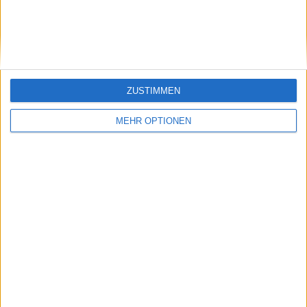
Klatscht
0
Besucher
0
ZUSTIMMEN
MEHR OPTIONEN
Vorheriger Artikel
Nächster Artikel
"Er ist in die Scheiße
WTA Ranglisten-
getreten", sagt Andy
Update: Coco Gauff
Roddick über den
festigt Platz drei,
Vorfall mit Wertheim
Qinwen Zheng steigt