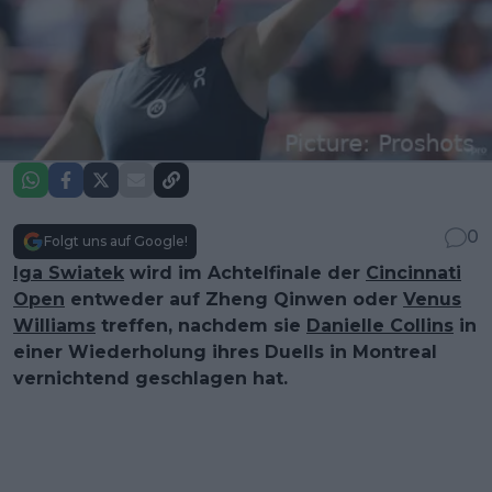
0
Folgt uns auf Google!
Iga Swiatek
wird im Achtelfinale der
Cincinnati
Open
entweder auf Zheng Qinwen oder
Venus
Williams
treffen, nachdem sie
Danielle Collins
in
einer Wiederholung ihres Duells in Montreal
vernichtend geschlagen hat.