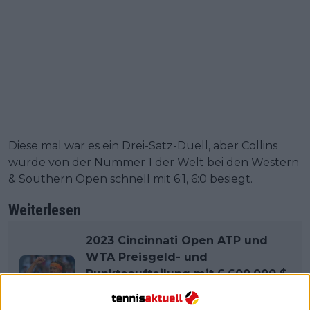
Diese mal war es ein Drei-Satz-Duell, aber Collins
wurde von der Nummer 1 der Welt bei den Western
& Southern Open schnell mit 6:1, 6:0 besiegt.
Weiterlesen
2023 Cincinnati Open ATP und
WTA Preisgeld- und
Punkteaufteilung mit 6.600.000 $
für die Männer und 2,788,468 $
für die Damen im Preispool