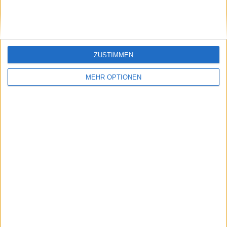
änderte
ZUSTIMMEN
MEHR OPTIONEN
Schreiben Sie einen Kommentar
SENDEN