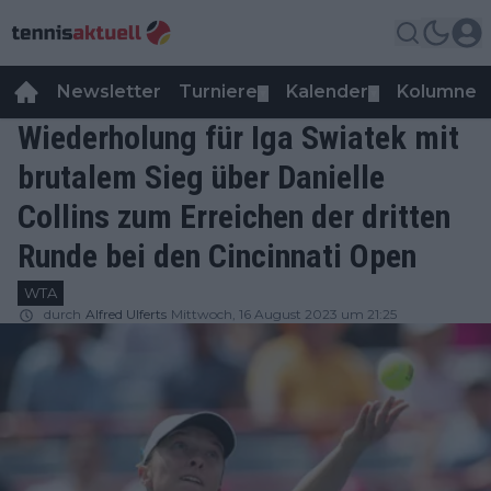
Newsletter
Turniere
Kalender
Kolumnen
▼
▼
Wiederholung für Iga Swiatek mit
brutalem Sieg über Danielle
Collins zum Erreichen der dritten
Runde bei den Cincinnati Open
WTA
durch
Alfred Ulferts
Mittwoch, 16 August 2023 um 21:25