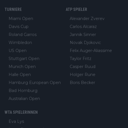
TURNIERE
ATP SPIELER
Miami Open
Alexander Zverev
Davis Cup
Carlos Alcaraz
Roland Garros
Jannik Sinner
Wimbledon
Novak Djokovic
US Open
Felix Auger-Aliassime
Stuttgart Open
Taylor Fritz
Munich Open
Casper Ruud
Halle Open
Holger Rune
Hamburg European Open
Boris Becker
Bad Homburg
Australian Open
WTA SPIELERINNEN
Eva Lys