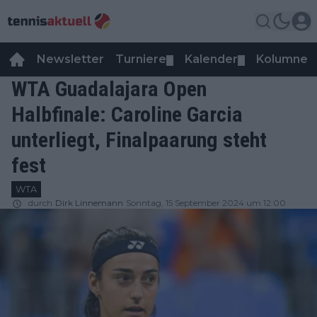
Newsletter
Turniere
Kalender
Kolumnen
▼
▼
WTA Guadalajara Open
Halbfinale: Caroline Garcia
unterliegt, Finalpaarung steht
fest
WTA
durch
Dirk Linnemann
Sonntag, 15 September 2024 um 12:00