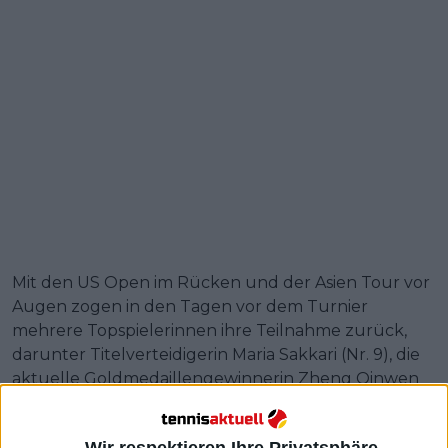
Mit den US Open im Rücken und der Asien Tour vor
Augen zogen in den Tagen vor dem Turnier
mehrere Topspielerinnen ihre Teilnahme zurück,
darunter Titelverteidigerin Maria Sakkari (Nr. 9), die
aktuelle Goldmedaillengewinnerin Zheng Qinwen
(Nr. 7) und Anna Kalinskaya (Nr. 14). Dies öffnete die
Auslosung und ebnete den Weg für ein