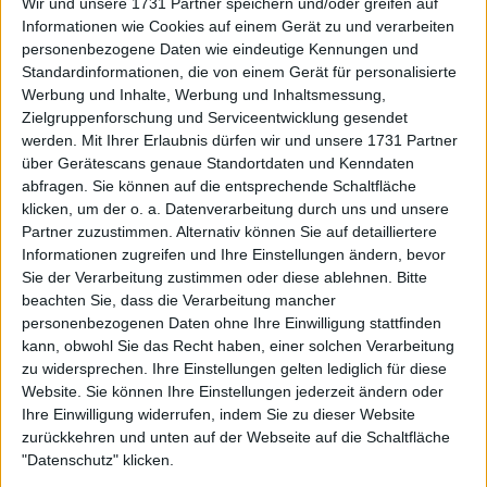
haben, nicht anzutreten und sich eine Woche lang
Wir und unsere 1731 Partner speichern und/oder greifen auf
Informationen wie Cookies auf einem Gerät zu und verarbeiten
auf die bevorstehenden WTA-Finals vorzubereiten.
personenbezogene Daten wie eindeutige Kennungen und
Aryna Sabalenka führt weiterhin mit 10.390 Punkten
Standardinformationen, die von einem Gerät für personalisierte
vor Iga Swiatek, die mit 8.703 Punkten ihre engste
Werbung und Inhalte, Werbung und Inhaltsmessung,
Verfolgerin ist. Durch den Titel in Wuhan liegt Coco
Zielgruppenforschung und Serviceentwicklung gesendet
Gauff nun bei 7.863 Punkten und wird bei den Tour
werden.
Mit Ihrer Erlaubnis dürfen wir und unsere 1731 Partner
Finals in Riad erneut antreten. Auch für Amanda
über Gerätescans genaue Standortdaten und Kenndaten
Anisimova auf Platz vier und Jessica Pegula auf Platz
abfragen. Sie können auf die entsprechende Schaltfläche
klicken, um der o. a. Datenverarbeitung durch uns und unsere
fünf gibt es keine Veränderung.
Partner zuzustimmen. Alternativ können Sie auf detailliertere
Informationen zugreifen und Ihre Einstellungen ändern, bevor
Andreeva großer Verlierer
Sie der Verarbeitung zustimmen oder diese ablehnen.
Bitte
beachten Sie, dass die Verarbeitung mancher
personenbezogenen Daten ohne Ihre Einwilligung stattfinden
Für
Mirra Andreeva
war es ein düsterer Asien-
kann, obwohl Sie das Recht haben, einer solchen Verarbeitung
Swing. Nach einem weiteren frühen Ausscheiden in
zu widersprechen. Ihre Einstellungen gelten lediglich für diese
Ningbo ist sie in der Weltrangliste um drei Plätze auf
Website. Sie können Ihre Einstellungen jederzeit ändern oder
4.319 Punkte gefallen. Nach dem überraschenden
Ihre Einwilligung widerrufen, indem Sie zu dieser Website
Ausscheiden in der dritten Runde in New York folgte
zurückkehren und unten auf der Webseite auf die Schaltfläche
eine überraschende Niederlage gegen Sonay Kartal
"Datenschutz" klicken.
im Achtelfinale der China Open. Beim