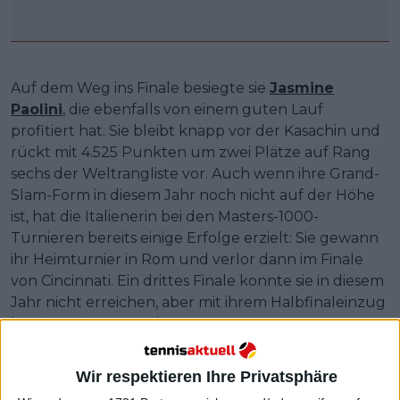
Auf dem Weg ins Finale besiegte sie
Jasmine
Paolini
, die ebenfalls von einem guten Lauf
profitiert hat. Sie bleibt knapp vor der Kasachin und
rückt mit 4.525 Punkten um zwei Plätze auf Rang
sechs der Weltrangliste vor. Auch wenn ihre Grand-
Slam-Form in diesem Jahr noch nicht auf der Höhe
ist, hat die Italienerin bei den Masters-1000-
Turnieren bereits einige Erfolge erzielt: Sie gewann
ihr Heimturnier in Rom und verlor dann im Finale
von Cincinnati. Ein drittes Finale konnte sie in diesem
Jahr nicht erreichen, aber mit ihrem Halbfinaleinzug
hat sie weiter an Boden gewonnen.
Es war eine ruhige Woche für die drei führenden
Wir respektieren Ihre Privatsphäre
Spielerinnen, die alle die Entscheidung getroffen