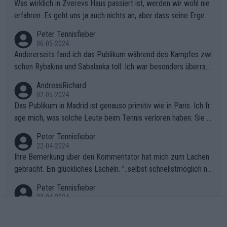
Was wirklich in Zverevs Haus passiert ist, werden wir wohl nie
erfahren. Es geht uns ja auch nichts an, aber dass seine Ergebn
isse in letzter Zeit gelitten haben, ist ganz klar.
Peter Tennisfieber
06-05-2024
Andererseits fand ich das Publikum während des Kampfes zwi
schen Rybakina und Sabalanka toll. Ich war besonders überras
cht, wie viele Fans da waren.
AndreasRichard
02-05-2024
Das Publikum in Madrid ist genauso primitiv wie in Paris. Ich fr
age mich, was solche Leute beim Tennis verloren haben. Sie s
ollten besser zum Fußball gehen, dort sind sie besser aufgeho
Peter Tennisfieber
ben.
22-04-2024
Ihre Bemerkung über den Kommentator hat mich zum Lachen
gebracht. Ein glückliches Lächeln. "..selbst schnellstmöglich na
ch Hause.." 😂🤣🤩
Peter Tennisfieber
22-04-2024
Im Tennissport werden enorme Summen umgesetzt, die jedo
ch anscheinend nicht allzu voreilig ausgegeben werden.