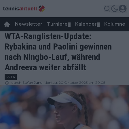
Newsletter
Turniere
Kalender
Kolumnen
▼
▼
WTA-Ranglisten-Update:
Rybakina und Paolini gewinnen
nach Ningbo-Lauf, während
Andreeva weiter abfällt
WTA
durch
Stefan Jung
Montag, 20 Oktober 2025 um 20:05