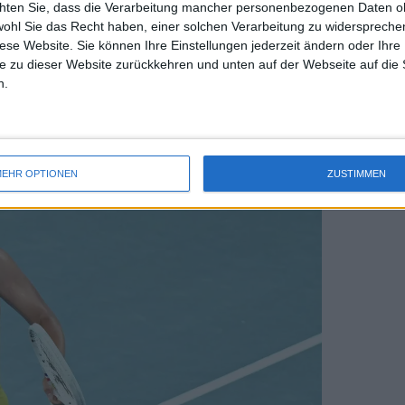
chten Sie, dass die Verarbeitung mancher personenbezogenen Daten oh
uss 
ch ein Rückschlag, da sie die Chance
wohl Sie das Recht haben, einer solchen Verarbeitung zu widersprechen
mal 
ion zu Sabalenka aufzuschließen. Es
diese Website. Sie können Ihre Einstellungen jederzeit ändern oder Ihre 
des 
e zu dieser Website zurückkehren und unten auf der Webseite auf die 
derungen für die Nummer 1 und die
n.
ancen hatten.
EHR OPTIONEN
ZUSTIMMEN