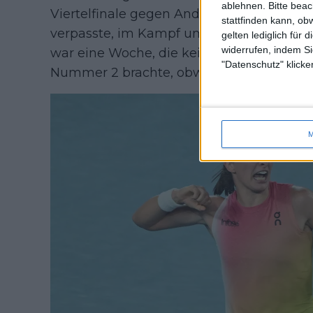
ablehnen.
Bitte bea
Viertelfinale gegen Andreeva war sicherli
stattfinden kann, ob
verpasste, im Kampf um die Spitzenposit
gelten lediglich für 
widerrufen, indem Si
war eine Woche, die keine großen Verän
"Datenschutz" klicke
Nummer 2 brachte, obwohl beide ihre Ch
M