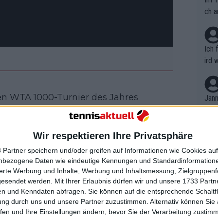
ch a
Ich 
ird 
vers
eine
r in
n WTA 1000-Turnier des Jahres
Jann
em i
ige Amerikanerin Madison Keys führt
merk
h wie vor einen deutlichen Vorsprung
eite
Wir respektieren Ihre Privatsphäre
Dopp
Sabalenka (1.930) und Iga Swiatek
t, a
n si
eden sind.
 Partner speichern und/oder greifen auf Informationen wie Cookies au
Wört
mmen
nbezogene Daten wie eindeutige Kennungen und Standardinformatione
B. C
nt. 
sierte Werbung und Inhalte, Werbung und Inhaltsmessung, Zielgruppen
i nur das Achtelfinale und unterlag dort
ause
gesendet werden.
Mit Ihrer Erlaubnis dürfen wir und unsere 1733 Part
ient
Dopp
 Turniers, womit Sabalenka eine
on v
n und Kenndaten abfragen. Sie können auf die entsprechende Schaltfl
ewon
 zwei Niederlagen) hinter sich hat.
mmen
ung durch uns und unsere Partner zuzustimmen. Alternativ können Sie au
Fina
Genr
fen und Ihre Einstellungen ändern, bevor Sie der Verarbeitung zustim
eistung, doch ihr Ausscheiden im
kel 