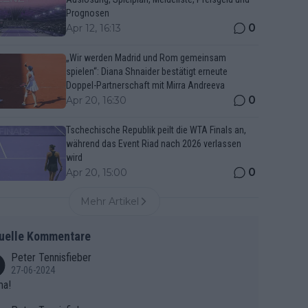
Prognosen
0
Apr 12, 16:13
„Wir werden Madrid und Rom gemeinsam
spielen“: Diana Shnaider bestätigt erneute
Doppel-Partnerschaft mit Mirra Andreeva
0
Apr 20, 16:30
Tschechische Republik peilt die WTA Finals an,
während das Event Riad nach 2026 verlassen
wird
0
Apr 20, 15:00
Mehr Artikel
uelle Kommentare
Peter Tennisfieber
27-06-2024
ma!