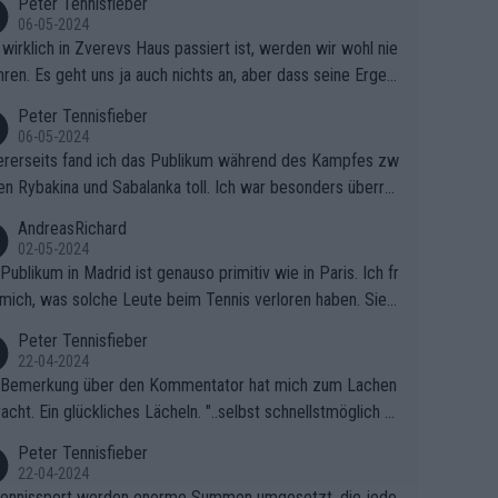
Peter Tennisfieber
06-05-2024
wirklich in Zverevs Haus passiert ist, werden wir wohl nie
hren. Es geht uns ja auch nichts an, aber dass seine Ergeb
e in letzter Zeit gelitten haben, ist ganz klar.
Peter Tennisfieber
06-05-2024
rerseits fand ich das Publikum während des Kampfes zw
en Rybakina und Sabalanka toll. Ich war besonders überras
 wie viele Fans da waren.
AndreasRichard
02-05-2024
Publikum in Madrid ist genauso primitiv wie in Paris. Ich fr
mich, was solche Leute beim Tennis verloren haben. Sie s
en besser zum Fußball gehen, dort sind sie besser aufgeho
Peter Tennisfieber
22-04-2024
 Bemerkung über den Kommentator hat mich zum Lachen
acht. Ein glückliches Lächeln. "..selbst schnellstmöglich na
ause.." 😂🤣🤩
Peter Tennisfieber
22-04-2024
ennissport werden enorme Summen umgesetzt, die jedo