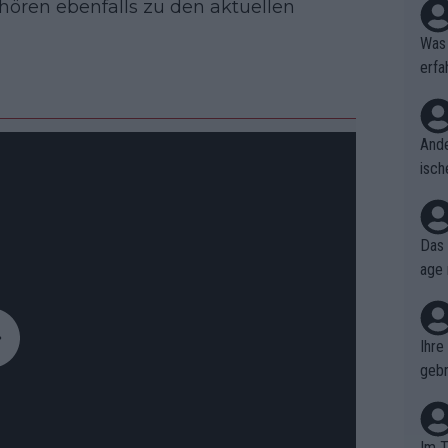
ören ebenfalls zu den aktuellen
Was 
erfa
niss
Ande
isch
cht,
Das 
age 
ollt
ben.
Ihre
gebr
ch H
Im T