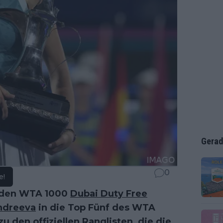
Gerad
0
e!
i den WTA 1000
Dubai Duty Free
ndreeva
in die Top Fünf des WTA
u den offiziellen Ranglisten, die die