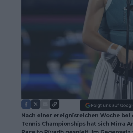
Folgt uns auf Googl
Nach einer ereignisreichen Woche be
Tennis Championships
hat sich
Mirra A
Race to Riyadh gespielt. Im Gegensatz z