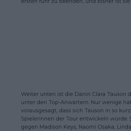
ersten fünf zu beenden, und bisher ist si
Weiter unten ist die Dänin Clara Tauson 
unter den Top-Anwärtern. Nur wenige hä
vorausgesagt, dass sich Tauson in so kurze
Spielerinnen der Tour entwickeln würde. S
gegen Madison Keys, Naomi Osaka, Linda