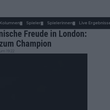
Kolumnen
Spieler
Spielerinnen
Live Ergebniss
▼
▼
▼
ische Freude in London:
h zum Champion
um 19:22