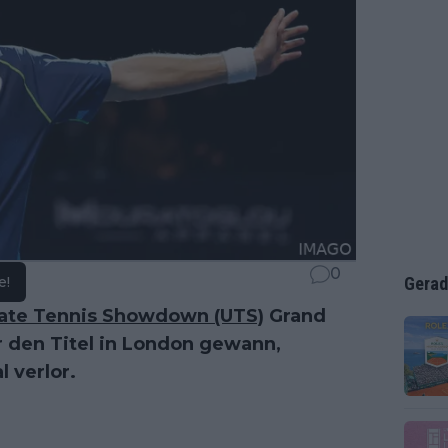
0
e!
Gerad
ate Tennis Showdown (UTS)
Grand
r den Titel in London gewann,
 verlor.