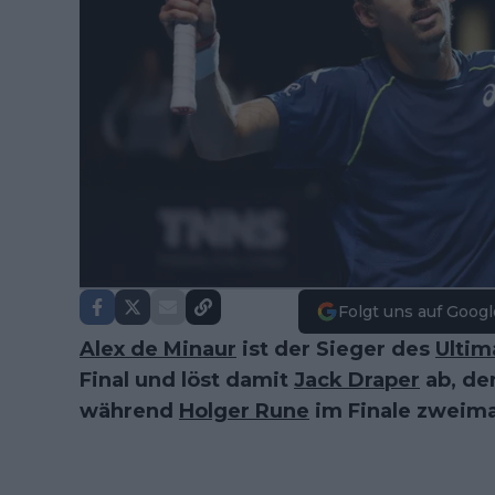
Folgt uns auf Googl
Alex de Minaur
ist der Sieger des
Ultim
Final und löst damit
Jack Draper
ab, de
während
Holger Rune
im Finale zweimal