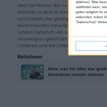
ablehnen.
Bitte bea
Aber De Minaur, der nun vor dem Ende d
stattfinden kann, ob
Sommer, in dem er eine führende Rolle sp
gelten lediglich für 
widerrufen, indem Si
zurückkehrt, hat gezeigt, dass er es erns
"Datenschutz" klicke
seine Freundin Katie Boulter aus dem Ve
London natürlich viel, so dass es für den 
Mouratoglou geleiteten Turnier sicherli
Geldpreis und die Lorbeeren.
M
Weiterlesen
Alles, was Sie über das groß
Showdown wissen müssen