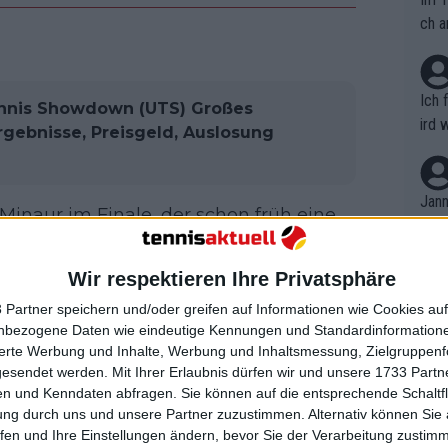
ch a
Ich 
ennis Showdown (UTS) Großes
ird 
 Ergebnisse, Preisgeld, Auslosung
vers
eine
r in
Jann
 Minaur im Finale, der schon früh eine
em i
iertel mit 13:8 unterlag, und der von
merk
eite
Wir respektieren Ihre Privatsphäre
Dopp
t, a
n si
 Partner speichern und/oder greifen auf Informationen wie Cookies au
itte mit 16:10 mit einem noch größeren
Wört
mmen
nbezogene Daten wie eindeutige Kennungen und Standardinformatione
B. C
or hatte er seine Gruppe mit drei
nt. 
sierte Werbung und Inhalte, Werbung und Inhaltsmessung, Zielgruppen
ause
und ihn somit zweimal im Turnier
gesendet werden.
Mit Ihrer Erlaubnis dürfen wir und unsere 1733 Part
ient
Dopp
on v
n und Kenndaten abfragen. Sie können auf die entsprechende Schaltfl
as Finale und verlor gegen Jack Draper,
ewon
mmen
ung durch uns und unsere Partner zuzustimmen. Alternativ können Sie au
Fina
ederlage ist.
Genr
fen und Ihre Einstellungen ändern, bevor Sie der Verarbeitung zustim
kel 