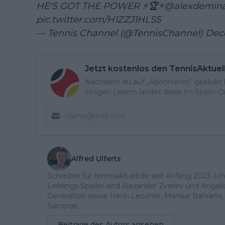
HE'S GOT THE POWER ⚡🏆⚡
@alexdemin
pic.twitter.com/H1ZZJ1HLS5
— Tennis Channel (@TennisChannel)
Dec
Jetzt kostenlos den TennisAktuel
Nachdem du auf „Abonnieren“ geklickt ha
einigen Lesern landet diese im Spam-Ord
Alfred Ulferts
Schreiber für tennisaktuell.de seit Anfang 2023. Ic
Lieblings Spieler sind Alexander Zverev und Angel
Generation sowie Henri Leconte, Mansur Bahrami, 
Sampras.
Beiträge des Autors ansehen