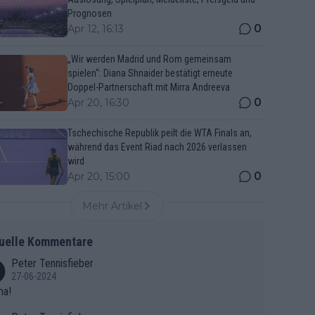
Prognosen
0
Apr 12, 16:13
„Wir werden Madrid und Rom gemeinsam
spielen“: Diana Shnaider bestätigt erneute
Doppel-Partnerschaft mit Mirra Andreeva
0
Apr 20, 16:30
Tschechische Republik peilt die WTA Finals an,
während das Event Riad nach 2026 verlassen
wird
0
Apr 20, 15:00
Mehr Artikel
uelle Kommentare
Peter Tennisfieber
27-06-2024
ma!