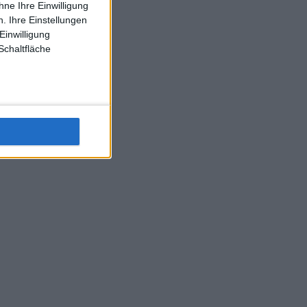
ne Ihre Einwilligung
J-L-Struff wahrscheinlich morge 3 Spiele absolvieren (2.
. Ihre Einstellungen
Einzel 1x Doppel) dank der hervorragenden Unterstützung
Einwilligung
Kommentators für F-A-A
Schaltfläche