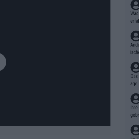
Was 
erfa
niss
Ande
isch
cht,
Das 
age 
ollt
ben.
Ihre
gebr
ch H
Im T