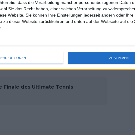
chten Sie, dass die Verarbeitung mancher personenbezogenen Daten oh
uss 
er Saison und dem australischen
wohl Sie das Recht haben, einer solchen Verarbeitung zu widersprechen
mal 
ielen wird, nach Australien
diese Website. Sie können Ihre Einstellungen jederzeit ändern oder Ihre 
des 
e zu dieser Website zurückkehren und unten auf der Webseite auf die 
t meint, wenn er das Turnier angeht. Da
n.
reinigten Königreich stammt, bedeutet
Australier bei dem von Patrick
ch um mehr geht als nur um den
EHR OPTIONEN
ZUSTIMMEN
e Finale des Ultimate Tennis