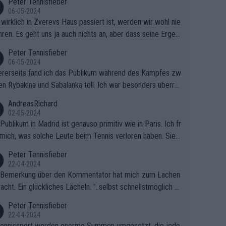
Peter Tennisfieber
06-05-2024
wirklich in Zverevs Haus passiert ist, werden wir wohl nie
hren. Es geht uns ja auch nichts an, aber dass seine Ergeb
e in letzter Zeit gelitten haben, ist ganz klar.
Peter Tennisfieber
06-05-2024
rerseits fand ich das Publikum während des Kampfes zw
en Rybakina und Sabalanka toll. Ich war besonders überras
 wie viele Fans da waren.
AndreasRichard
02-05-2024
Publikum in Madrid ist genauso primitiv wie in Paris. Ich fr
mich, was solche Leute beim Tennis verloren haben. Sie s
en besser zum Fußball gehen, dort sind sie besser aufgeho
Peter Tennisfieber
22-04-2024
 Bemerkung über den Kommentator hat mich zum Lachen
acht. Ein glückliches Lächeln. "..selbst schnellstmöglich na
ause.." 😂🤣🤩
Peter Tennisfieber
22-04-2024
ennissport werden enorme Summen umgesetzt, die jedo