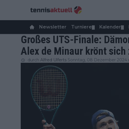
Newsletter
Turniere
Kalender
▼
▼
Großes UTS-Finale: Dämon
Alex de Minaur krönt sic
durch
Alfred Ulferts
Sonntag, 08 Dezember 2024 