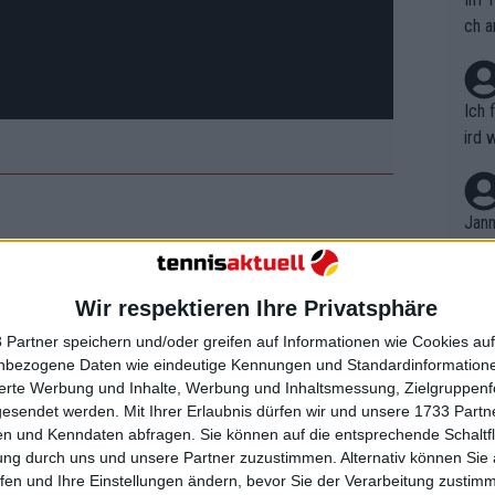
ch a
Ich 
ird 
vers
eine
r in
Jann
em i
merk
rter Sieg bei den US Open: Er
eite
Wir respektieren Ihre Privatsphäre
Dopp
 Wawrinka aus und sichert sich
t, a
n si
oche
 Partner speichern und/oder greifen auf Informationen wie Cookies au
Wört
mmen
nbezogene Daten wie eindeutige Kennungen und Standardinformatione
B. C
nt. 
 und Struff sind
sierte Werbung und Inhalte, Werbung und Inhaltsmessung, Zielgruppen
ause
gesendet werden.
Mit Ihrer Erlaubnis dürfen wir und unsere 1733 Part
ient
Dopp
on v
n und Kenndaten abfragen. Sie können auf die entsprechende Schaltfl
ewon
mmen
ung durch uns und unsere Partner zuzustimmen. Alternativ können Sie au
Fina
Genr
fen und Ihre Einstellungen ändern, bevor Sie der Verarbeitung zustim
kel 