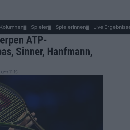
Kolumnen
Spieler
Spielerinnen
Live Ergebniss
▼
▼
▼
erpen ATP-
ipas, Sinner, Hanfmann,
um 11:15