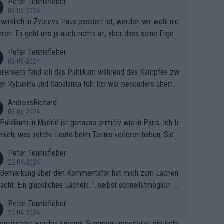
Peter Tennisfieber
06-05-2024
wirklich in Zverevs Haus passiert ist, werden wir wohl nie
hren. Es geht uns ja auch nichts an, aber dass seine Ergeb
e in letzter Zeit gelitten haben, ist ganz klar.
Peter Tennisfieber
06-05-2024
rerseits fand ich das Publikum während des Kampfes zw
en Rybakina und Sabalanka toll. Ich war besonders überras
 wie viele Fans da waren.
AndreasRichard
02-05-2024
Publikum in Madrid ist genauso primitiv wie in Paris. Ich fr
mich, was solche Leute beim Tennis verloren haben. Sie s
en besser zum Fußball gehen, dort sind sie besser aufgeho
Peter Tennisfieber
22-04-2024
 Bemerkung über den Kommentator hat mich zum Lachen
acht. Ein glückliches Lächeln. "..selbst schnellstmöglich na
ause.." 😂🤣🤩
Peter Tennisfieber
22-04-2024
ennissport werden enorme Summen umgesetzt, die jedo