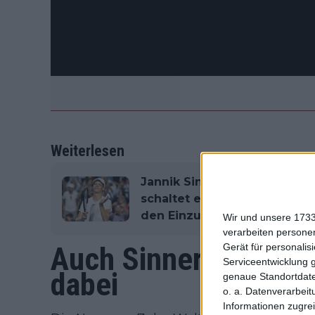
Weiterlesen
Jannik Sinners bemerkenswe
schaltet einen hartnäckigen
den Einzug in die zweite W
Wir und unsere 1733
verarbeiten persone
Auch Sinner, Dimitrov
Gerät für personali
Serviceentwicklung 
dabei
genaue Standortdate
o. a. Datenverarbeit
Informationen zugrei