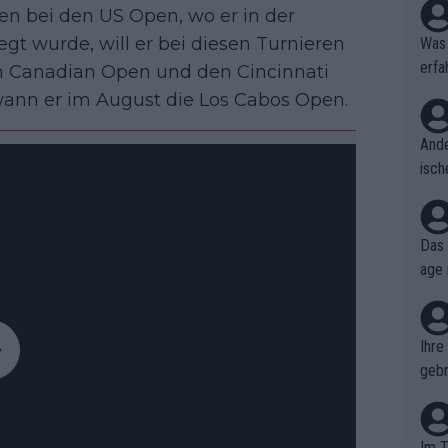
 bei den US Open, wo er in der
gt wurde, will er bei diesen Turnieren
Was 
erfa
en Canadian Open und den Cincinnati
niss
ewann er im August die Los Cabos Open.
Ande
isch
cht,
Das 
age 
ollt
ben.
Ihre
gebr
ch H
Im T