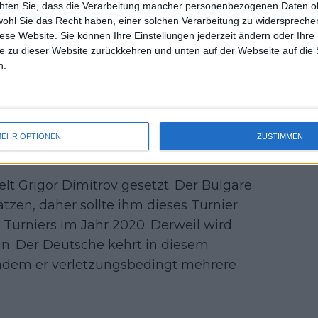
nner, wird als Zweitplatzierter
chten Sie, dass die Verarbeitung mancher personenbezogenen Daten oh
uss 
wohl Sie das Recht haben, einer solchen Verarbeitung zu widersprechen
liener hat insgesamt einen soliden
mal 
diese Website. Sie können Ihre Einstellungen jederzeit ändern oder Ihre 
sten ATP-Masters-1000-Titel bei den
des 
e zu dieser Website zurückkehren und unten auf der Webseite auf die 
ie vierte Runde der US Open, wo er ein
n.
or.
 erste Mehrfachsieger der European
wonnen hat. Der Titelverteidiger Felix
EHR OPTIONEN
ZUSTIMMEN
bei sein.
elt Grigor Dimitrov gesetzt. Der Bulgare
ätzen, daher sollte ihm dieses Turnier
s Turniers im Jahr 2020. Derweil wird
ein. Der Deutsche kehrt in diesem
hdem er verletzungsbedingt mehrere