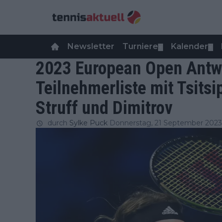
Newsletter
Turniere
Kalender
▼
▼
2023 European Open Antw
Teilnehmerliste mit Tsits
Struff und Dimitrov
durch
Sylke Puck
Donnerstag, 21 September 2023 