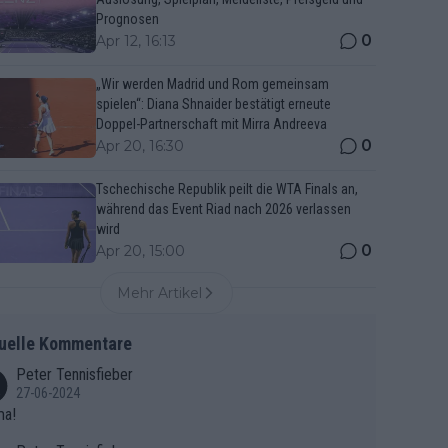
Prognosen
0
Apr 12, 16:13
„Wir werden Madrid und Rom gemeinsam
spielen“: Diana Shnaider bestätigt erneute
Doppel-Partnerschaft mit Mirra Andreeva
0
Apr 20, 16:30
Tschechische Republik peilt die WTA Finals an,
während das Event Riad nach 2026 verlassen
wird
0
Apr 20, 15:00
Mehr Artikel
uelle Kommentare
Peter Tennisfieber
27-06-2024
ma!