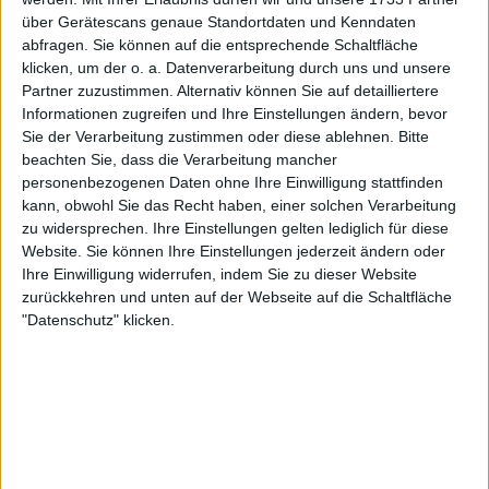
über Gerätescans genaue Standortdaten und Kenndaten
abfragen. Sie können auf die entsprechende Schaltfläche
Anschließend stabilisierten sich seine Leistungen.
klicken, um der o. a. Datenverarbeitung durch uns und unsere
Zverev erreichte das Viertelfinale von Roland Garros
Partner zuzustimmen. Alternativ können Sie auf detailliertere
Informationen zugreifen und Ihre Einstellungen ändern, bevor
und der Rome Open und stand kurz darauf im
Sie der Verarbeitung zustimmen oder diese ablehnen.
Bitte
dritten Finale des Jahres. Doch vor heimischem
beachten Sie, dass die Verarbeitung mancher
Publikum blieb ihm ein weiterer Titel verwehrt: Er
personenbezogenen Daten ohne Ihre Einwilligung stattfinden
unterlag Taylor Fritz in drei Sätzen. In Halle folgte
kann, obwohl Sie das Recht haben, einer solchen Verarbeitung
ein Halbfinal-Aus – und in Wimbledon ein Schock:
zu widersprechen. Ihre Einstellungen gelten lediglich für diese
Niederlage in Runde eins, erneut Kritik an seiner
Website. Sie können Ihre Einstellungen jederzeit ändern oder
Grand-Slam-Bilanz.
Ihre Einwilligung widerrufen, indem Sie zu dieser Website
zurückkehren und unten auf der Webseite auf die Schaltfläche
Auch bei den Canadian Open und den Cincinnati
"Datenschutz" klicken.
Open vergab Zverev Chancen auf weitere Titel,
jeweils mit Halbfinal-Aus. In New York schied er in
der dritten Runde der US Open gegen den
späteren Halbfinalisten Felix Auger-Aliassime aus.
Nach einer Asientour ohne Finale oder Turniererfolg
geriet der 28-Jährige zunehmend in die Schusslinie