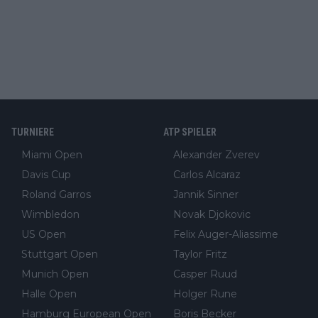
TURNIERE
ATP SPIELER
Miami Open
Alexander Zverev
Davis Cup
Carlos Alcaraz
Roland Garros
Jannik Sinner
Wimbledon
Novak Djokovic
US Open
Felix Auger-Aliassime
Stuttgart Open
Taylor Fritz
Munich Open
Casper Ruud
Halle Open
Holger Rune
Hamburg European Open
Boris Becker