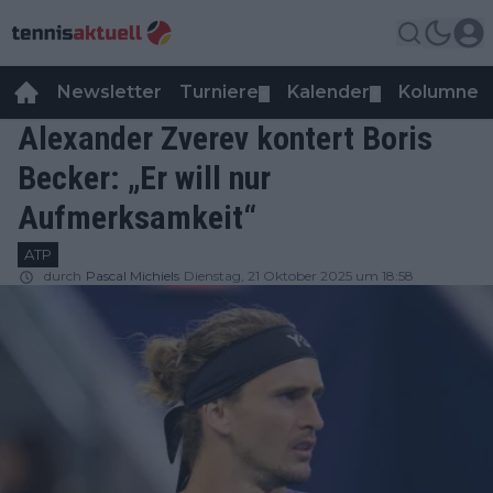
Newsletter
Turniere
Kalender
Kolumnen
▼
▼
Alexander Zverev kontert Boris
Becker: „Er will nur
Aufmerksamkeit“
ATP
durch
Pascal Michiels
Dienstag, 21 Oktober 2025 um 18:58