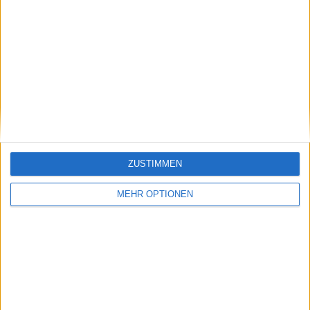
Sein Anspruch ist eine präzise, transparente und
verantwortungsvolle Berichterstattung. Er legt Wert auf
klare Quellenstandards und stellt sicher, dass Inhalte bei
neuen, verifizierten Informationen zeitnah aktualisiert
werden.
Beiträge des Autors ansehen
ZUSTIMMEN
Klatscht
0
MEHR OPTIONEN
Besucher
0