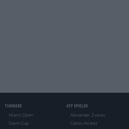
TURNIERE
ATP SPIELER
Miami Open
Alexander Zverev
Davis Cup
Carlos Alcaraz