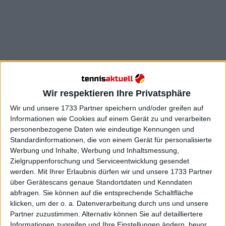
Der schwedische Star stieg in den 1970er und 1980er
Jahren an die Spitze der Tenniswelt auf und war
Wir respektieren Ihre Privatsphäre
insgesamt 109 Wochen lang die Nummer 1 der ATP-
Wir und unsere 1733 Partner speichern und/oder greifen auf
Weltrangliste. Während seines Aufenthalts auf der
Informationen wie Cookies auf einem Gerät zu und verarbeiten
Tour gewann Borg 66 Einzeltitel, darunter 11 Grand-
personenbezogene Daten wie eindeutige Kennungen und
Slam-Trophäen.
Standardinformationen, die von einem Gerät für personalisierte
Werbung und Inhalte, Werbung und Inhaltsmessung,
Nach seinem Rücktritt im Jahr 1983 und einem
Zielgruppenforschung und Serviceentwicklung gesendet
versuchten Comeback im Jahr 1991 hängte Borg
werden.
Mit Ihrer Erlaubnis dürfen wir und unsere 1733 Partner
1993 schließlich seinen Schläger an den Nagel. Der
über Gerätescans genaue Standortdaten und Kenndaten
gebürtige Stockholmer verbrachte die meiste Zeit
abfragen. Sie können auf die entsprechende Schaltfläche
abseits der Öffentlichkeit, bevor er schließlich die
klicken, um der o. a. Datenverarbeitung durch uns und unsere
Partner zuzustimmen. Alternativ können Sie auf detailliertere
Rolle des Team-Europa-Kapitäns beim
Laver Cup
Informationen zugreifen und Ihre Einstellungen ändern, bevor