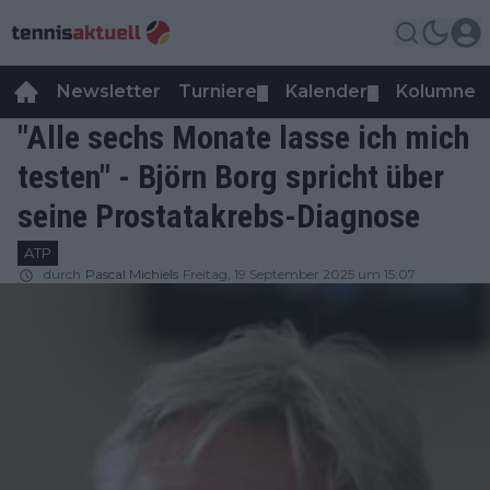
Newsletter
Turniere
Kalender
Kolumnen
▼
▼
"Alle sechs Monate lasse ich mich
testen" - Björn Borg spricht über
seine Prostatakrebs-Diagnose
ATP
durch
Pascal Michiels
Freitag, 19 September 2025 um 15:07