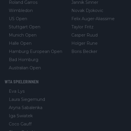
Roland Garros
Jannik Sinner
Wimbledon
Novak Djokovic
US Open
Felix Auger-Aliassime
Stuttgart Open
Taylor Fritz
Munich Open
Casper Ruud
Halle Open
Holger Rune
Hamburg European Open
Boris Becker
Bad Homburg
Australian Open
WTA SPIELERINNEN
Eva Lys
Laura Siegemund
Aryna Sabalenka
Iga Swiatek
Coco Gauff